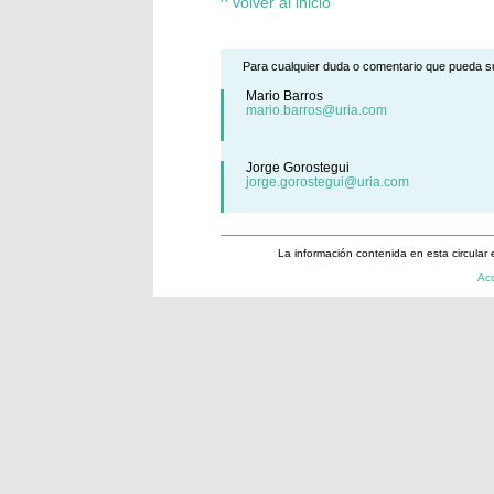
^ volver al inicio
Para cualquier duda o comentario que pueda su
Mario Barros
mario.barros@uria.com
Jorge Gorostegui
jorge.gorostegui@uria.com
La información contenida en esta circular 
Acc