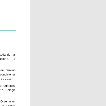
izada de las
cución UE-10
 del término
 condiciones
 de 2019).
as Américas-
r el Colegio
e Ordenación
 en el casco