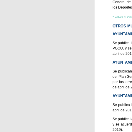
General de 
los Deporte
^ volver al inic
OTROS MU
AYUNTAMI
Se publica 
PGOU, y se 
abril de 201
AYUNTAM
Se publican
del Plan Ge
por los ter
de abril de 
AYUNTAM
Se publica 
abril de 201
Se publica l
y se acuerd
2019).