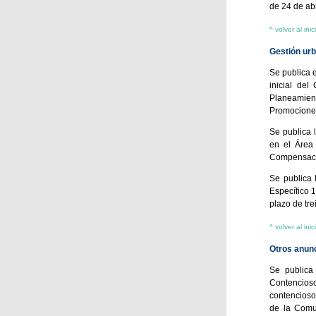
de 24 de abr
^ volver al inic
Gestión urb
Se publica e
inicial de
Planeamient
Promociones
Se publica 
en el Área
Compensació
Se publica 
Específico 1
plazo de tre
^ volver al inic
Otros anun
Se publica
Contencioso
contencioso
de la Comu