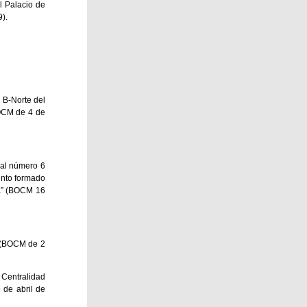
l Palacio de
).
 B-Norte del
BOCM de 4 de
ual número 6
unto formado
ga” (BOCM 16
a (BOCM de 2
e Centralidad
 de abril de