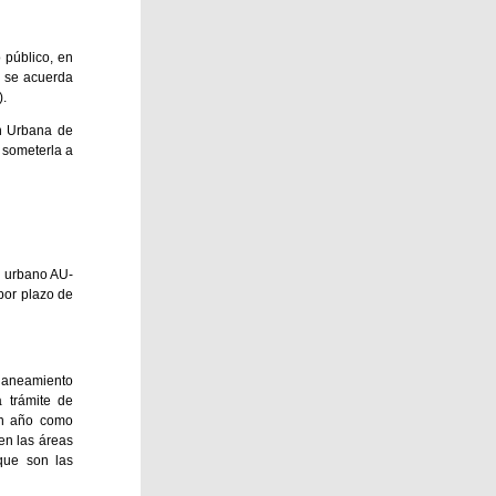
 público, en
y se acuerda
).
ón Urbana de
 someterla a
o urbano AU-
por plazo de
Planeamiento
 trámite de
un año como
en las áreas
que son las