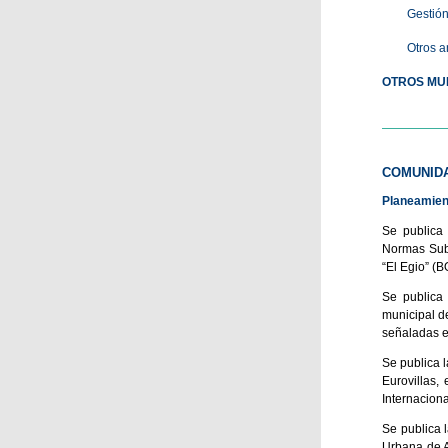
Gestión
Otros a
OTROS MUN
COMUNIDA
Planeamient
Se publica 
Normas Subs
“El Egio” (
Se publica 
municipal d
señaladas e
Se publica 
Eurovillas,
Internaciona
Se publica 
Urbana de A