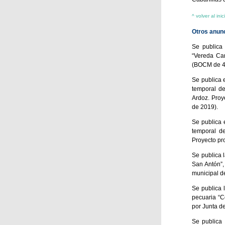
^ volver al inic
Otros anun
Se publica 
“Vereda Car
(BOCM de 4 
Se publica 
temporal de
Ardoz. Pro
de 2019).
Se publica 
temporal de
Proyecto pr
Se publica 
San Antón”,
municipal d
Se publica 
pecuaria “C
por Junta d
Se publica 