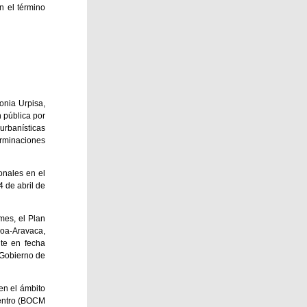
n el término
onia Urpisa,
n pública por
rbanísticas
erminaciones
onales en el
 de abril de
mes, el Plan
loa-Aravaca,
te en fecha
 Gobierno de
en el ámbito
Centro (BOCM