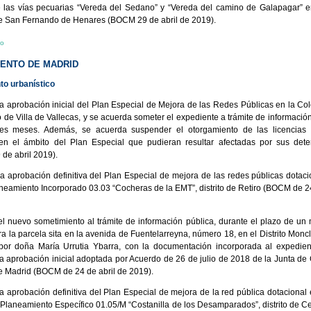
 las vías pecuarias “Vereda del Sedano” y “Vereda del camino de Galapagar” e
e San Fernando de Henares (BOCM 29 de abril de 2019).
io
ENTO DE MADRID
to urbanístico
la aprobación inicial del Plan Especial de Mejora de las Redes Públicas en la Col
to de Villa de Vallecas, y se acuerda someter el expediente a trámite de informació
res meses. Además, se acuerda suspender el otorgamiento de las licencias u
 en el ámbito del Plan Especial que pudieran resultar afectadas por sus det
de abril 2019).
la aprobación definitiva del Plan Especial de mejora de las redes públicas dotaci
neamiento Incorporado 03.03 “Cocheras de la EMT”, distrito de Retiro (BOCM de 24
el nuevo sometimiento al trámite de información pública, durante el plazo de un 
ra la parcela sita en la avenida de Fuentelarreyna, número 18, en el Distrito Monc
por doña María Urrutia Ybarra, con la documentación incorporada al expedien
 la aprobación inicial adoptada por Acuerdo de 26 de julio de 2018 de la Junta de
e Madrid (BOCM de 24 de abril de 2019).
la aprobación definitiva del Plan Especial de mejora de la red pública dotacional 
 Planeamiento Específico 01.05/M “Costanilla de los Desamparados”, distrito de 