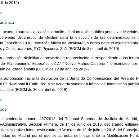
il de 2019).
io
anística
l acuerdo para la exposición a trámite de información pública por plazo de veinte d
l Convenio Urbanístico de Gestión para la ejecución de las determinaciones 
o Específico 19.01 “Almacén Militar de Vicálvaro”, suscrito entre el Ayuntamiento
 y Construcciones, PYC Pryconsa, S. A. (BOCM de 8 de abril de 2019).
la aprobación definitiva el proyecto de reparcelación correspondiente a los terren
 de Planeamiento Específico 02.27 “Nuevo Mahou-Calderón”, presentado por 
n del citado ámbito (BOCM de 12 de abril de 2019).
la aprobación inicial la disolución de la Junta de Compensación del Área de 
6.03 “Nacional II-Calle Isis”, y se acuerda someter a trámite de información públic
inta días (BOCM de 30 de abril de 2019).
io
cios
 la sentencia número 487/2018 del Tribunal Superior de Justicia de Madrid,
-Administrativo, Sección Primera, de 14 de junio de 2018, declarando estimad
-administrativo interpuesto contra el Acuerdo de 12 de julio de 2016 del Consejo
nidad de Madrid por el que se aprueba definitivamente la Modificación Puntu