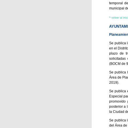
temporal de
municipal d
^ volver al inic
AYUNTAMI
Planeamien
Se publica 
en el Distri
plazo de t
solicitadas
(BOCM de 9 
Se publica 
Área de Pla
2019).
Se publica 
Especial pa
promovido 
posterior a
la Ciudad d
Se publica 
del Área de