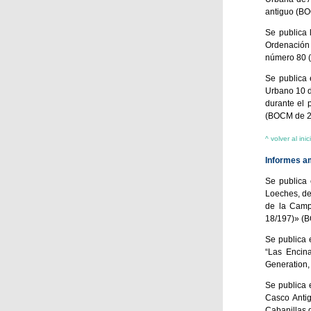
antiguo (BO
Se publica 
Ordenación 
número 80 (
Se publica 
Urbano 10 d
durante el 
(BOCM de 22
^ volver al inic
Informes a
Se publica 
Loeches, de
de la Camp
18/197)» (B
Se publica 
“Las Encina
Generation,
Se publica 
Casco Antig
Cabanillas 