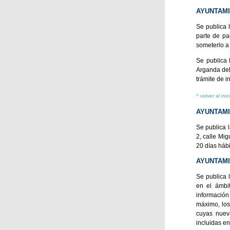
AYUNTAMI
Se publica 
parte de pa
someterlo a
Se publica 
Arganda del
trámite de 
^ volver al inic
AYUNTAMI
Se publica 
2, calle Mi
20 días háb
AYUNTAMI
Se publica 
en el ámbi
informació
máximo, los
cuyas nuev
incluidas e