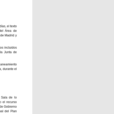
ías, el texto
del Área de
 de Madrid y
os incluidos
la Junta de
Planeamiento
a, durante el
 Sala de lo
o el recurso
 de Gobierno
al del Plan