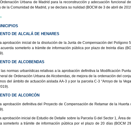
Ordenación Urbana de Madrid para la reconstrucción y adecuación funcional de
s de la Comunidad de Madrid, y se declara su nulidad (BOCM de 3 de abril de 2019
io
NICIPIOS
ENTO DE ALCALÁ DE HENARES
la aprobación inicial de la disolución de la Junta de Compensación del Polígono 5
acuerda someterlo a trámite de información pública por plazo de treinta días (
9).
IENTO DE ALCOBENDAS
 las normas urbanísticas relativas a la aprobación definitiva la Modificación Punt
neral de Ordenación Urbana de Alcobendas, de mejora de la ordenación del conj
renos del ámbito de actuación aislada AA-3 y por la parcela C-3 “Arroyo de la Ve
2019).
IENTO DE ALCORCÓN
la aprobación definitiva del Proyecto de Compensación de Retamar de la Huert
9).
a aprobación inicial de Estudio de Detalle sobre la Parcela G del Sector 1, Área d
a someterlo a trámite de información pública por el plazo de 20 días (BOCM 29