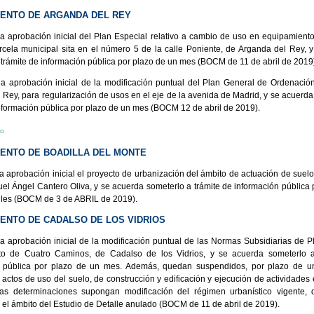
ENTO DE ARGANDA DEL REY
la aprobación inicial del Plan Especial relativo a cambio de uso en equipamiento
rcela municipal sita en el número 5 de la calle Poniente, de Arganda del Rey, 
 trámite de información pública por plazo de un mes (BOCM de 11 de abril de 2019
la aprobación inicial de la modificación puntual del Plan General de Ordenaci
 Rey, para regularización de usos en el eje de la avenida de Madrid, y se acuerda
información pública por plazo de un mes (BOCM 12 de abril de 2019).
io
ENTO DE BOADILLA DEL MONTE
la aprobación inicial el proyecto de urbanización del ámbito de actuación de suel
guel Ángel Cantero Oliva, y se acuerda someterlo a trámite de información pública 
iles (BOCM de 3 de ABRIL de 2019).
ENTO DE CADALSO DE LOS VIDRIOS
la aprobación inicial de la modificación puntual de las Normas Subsidiarias de 
to de Cuatro Caminos, de Cadalso de los Vidrios, y se acuerda someterlo a
n pública por plazo de un mes. Además, quedan suspendidos, por plazo de 
 actos de uso del suelo, de construcción y edificación y ejecución de actividades 
as determinaciones supongan modificación del régimen urbanístico vigente, 
n el ámbito del Estudio de Detalle anulado (BOCM de 11 de abril de 2019).