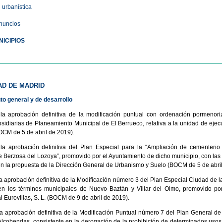
 urbanística
nuncios
ICIPIOS
D DE MADRID
o general y de desarrollo
la aprobación definitiva de la modificación puntual con ordenación pormenor
idiarias de Planeamiento Municipal de El Berrueco, relativa a la unidad de eje
BOCM de 5 de abril de 2019).
la aprobación definitiva del Plan Especial para la “Ampliación de cementerio
e Berzosa del Lozoya”, promovido por el Ayuntamiento de dicho municipio, con las
n la propuesta de la Dirección General de Urbanismo y Suelo (BOCM de 5 de abril
la aprobación definitiva de la Modificación número 3 del Plan Especial Ciudad de l
 en los términos municipales de Nuevo Baztán y Villar del Olmo, promovido po
l Eurovillas, S. L. (BOCM de 9 de abril de 2019).
la aprobación definitiva de la Modificación Puntual número 7 del Plan General d
lcobendas, consistente en la derogación de la prohibición de determinados usos