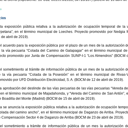
io
cios
la exposición pública relativa a la autorización de ocupación temporal de la 
petana”, en el término municipal de Loeches. Proyecto promovido por Nedgia M
de abril de 2019).
el acuerdo para la exposición pública por el plazo de un mes de la autorización 
 la vía pecuaria “Colada del Camino de Galapagar” en el término municipal de
yecto promovido por Junta de Compensación SUNP-I-1 “Los Almendros” (BOCM de
el sometimiento al trámite de información pública de un mes de la autorización 
 la vía pecuaria “Colada de la Posesión” en el término municipal de Rivas-
omovido por UFD Distribución Electricidad, S. A. (BOCM de 12 de abril de 2019).
la aprobación del deslinde de las vías pecuarias de las vías pecuarias “Vereda de
 en el término municipal de Majadahonda, y “Vereda del Camino de San Antón”, e
e Boadilla del Monte (Madrid) (BOCM de 15 de abril de 2019).
la se anuncia la exposición pública relativa a la autorización de ocupación tempor
olada del camino ancho”, en el término municipal de Daganzo de Arriba. Proyec
e Compensación Sector 4 de Daganzo de Arriba (BOCM de 23 de abril de 2019).
el sometimiento a trámite de información pública de un mes la autorización 