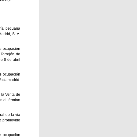
vía pecuaria
adrid, S. A.
de ocupación
 Torrejón de
 8 de abril
de ocupación
Vaciamadrid.
 la Venta de
n el término
al de la vía
to promovido
de ocupación