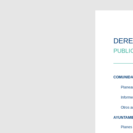
DERE
PUBLI
COMUNIDA
Planeam
Informe
Otros a
AYUNTAMI
Planes