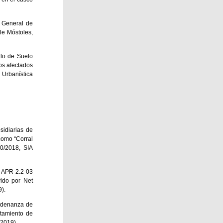
n General de
le Móstoles,
llo de Suelo
os afectados
 Urbanística
sidiarias de
como “Corral
0/2018, SIA
l APR 2.2-03
vido por Net
).
Ordenanza de
ntamiento de
 2019).