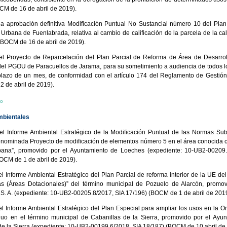
CM de 16 de abril de 2019).
la aprobación definitiva Modificación Puntual No Sustancial número 10 del Pla
Urbana de Fuenlabrada, relativa al cambio de calificación de la parcela de la cal
BOCM de 16 de abril de 2019).
el Proyecto de Reparcelación del Plan Parcial de Reforma de Área de Desarro
el PGOU de Paracuellos de Jarama, para su sometimiento a audiencia de todos l
plazo de un mes, de conformidad con el artículo 174 del Reglamento de Gestión
 de abril de 2019).
io
mbientales
el Informe Ambiental Estratégico de la Modificación Puntual de las Normas Sub
nominada Proyecto de modificación de elementos número 5 en el área conocida 
ana”, promovido por el Ayuntamiento de Loeches (expediente: 10-UB2-00209.
OCM de 1 de abril de 2019).
el Informe Ambiental Estratégico del Plan Parcial de reforma interior de la UE de
s (Áreas Dotacionales)” del término municipal de Pozuelo de Alarcón, promo
 S. A. (expediente: 10-UB2-00205.8/2017, SIA 17/196) (BOCM de 1 de abril de 2019
el Informe Ambiental Estratégico del Plan Especial para ampliar los usos en la 
uo en el término municipal de Cabanillas de la Sierra, promovido por el Ayu
de la Sierra (expediente: 10-UB2-00199.6/2018, SIA 18/187) (BOCM de 10 abril de