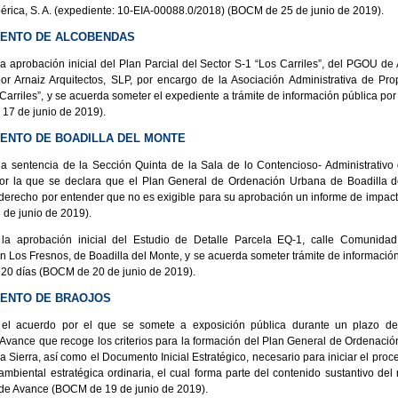
Ibérica, S. A. (expediente: 10-EIA-00088.0/2018) (BOCM de 25 de junio de 2019).
IENTO DE ALCOBENDAS
la aprobación inicial del Plan Parcial del Sector S-1 “Los Carriles”, del PGOU de
or Arnaiz Arquitectos, SLP, por encargo de la Asociación Administrativa de Prop
Carriles”, y se acuerda someter el expediente a trámite de información pública po
7 de junio de 2019).
ENTO DE BOADILLA DEL MONTE
la sentencia de la Sección Quinta de la Sala de lo Contencioso- Administrativo 
or la que se declara que el Plan General de Ordenación Urbana de Boadilla d
derecho por entender que no es exigible para su aprobación un informe de impac
de junio de 2019).
 la aprobación inicial del Estudio de Detalle Parcela EQ-1, calle Comunidad
n Los Fresnos, de Boadilla del Monte, y se acuerda someter trámite de información
 20 días (BOCM de 20 de junio de 2019).
IENTO DE BRAOJOS
 el acuerdo por el que se somete a exposición pública durante un plazo de
vance que recoge los criterios para la formación del Plan General de Ordenaci
a Sierra, así como el Documento Inicial Estratégico, necesario para iniciar el pro
ambiental estratégica ordinaria, el cual forma parte del contenido sustantivo de
e Avance (BOCM de 19 de junio de 2019).