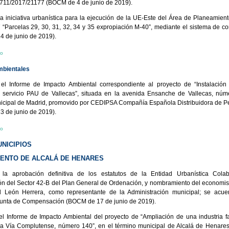
711/2017/21177 (BOCM de 4 de junio de 2019).
la iniciativa urbanística para la ejecución de la UE-Este del Área de Planeamient
 “Parcelas 29, 30, 31, 32, 34 y 35 expropiación M-40”, mediante el sistema de 
 de junio de 2019).
io
mbientales
 el Informe de Impacto Ambiental correspondiente al proyecto de “Instalació
 servicio PAU de Vallecas”, situada en la avenida Ensanche de Vallecas, núm
icipal de Madrid, promovido por CEDIPSA Compañía Española Distribuidora de Pe
 de junio de 2019).
io
NICIPIOS
ENTO DE ALCALÁ DE HENARES
 la aprobación definitiva de los estatutos de la Entidad Urbanística Cola
n del Sector 42-B del Plan General de Ordenación, y nombramiento del economis
 León Herrera, como representante de la Administración municipal; se acu
 Junta de Compensación (BOCM de 17 de junio de 2019).
el Informe de Impacto Ambiental del proyecto de “Ampliación de una industria f
la Vía Complutense, número 140”, en el término municipal de Alcalá de Henare