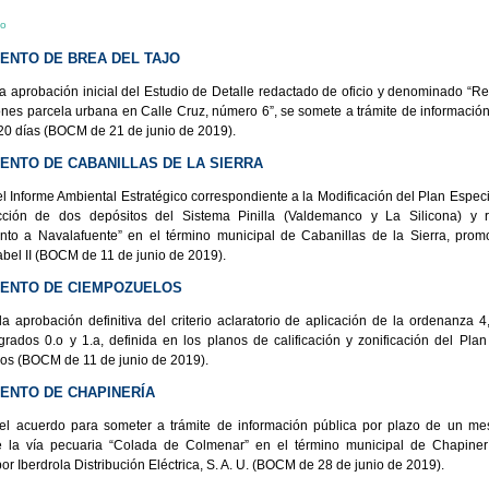
io
ENTO DE BREA DEL TAJO
la aprobación inicial del Estudio de Detalle redactado de oficio y denominado “Re
ones parcela urbana en Calle Cruz, número 6”, se somete a trámite de información
 20 días (BOCM de 21 de junio de 2019).
ENTO DE CABANILLAS DE LA SIERRA
el Informe Ambiental Estratégico correspondiente a la Modificación del Plan Especi
cción de dos depósitos del Sistema Pinilla (Valdemanco y La Silicona) y r
nto a Navalafuente” en el término municipal de Cabanillas de la Sierra, prom
abel II (BOCM de 11 de junio de 2019).
IENTO DE CIEMPOZUELOS
la aprobación definitiva del criterio aclaratorio de aplicación de la ordenanza 4,
, grados 0.o y 1.a, definida en los planos de calificación y zonificación del Pla
s (BOCM de 11 de junio de 2019).
ENTO DE CHAPINERÍA
el acuerdo para someter a trámite de información pública por plazo de un m
e la vía pecuaria “Colada de Colmenar” en el término municipal de Chapinerí
r Iberdrola Distribución Eléctrica, S. A. U. (BOCM de 28 de junio de 2019).