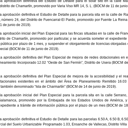
la aprobación definitiva del Estudio de Detalle para el solar sito en la calle Mae
distrito de Chamartín, promovido por Varia Viso MR 14, S. L. (BOCM de 11 de junio
la aprobación definitiva el Estudio de Detalle para la parcela sita en la calle de
, número 24, del Distrito de Fuencarral-El Pardo, promovido por Fuente La Reina 
 de junio de 2019).
a aprobación inicial del Plan Especial para las fincas situadas en la calle de Fr
strito de Chamartín, promovido por particular, y se acuerda someter el expediente 
 pública por plazo de 1 mes, y suspender el otorgamiento de licencias otorgadas 
pecial (BOCM de 11 de junio de 2019).
la aprobación definitiva del Plan Especial de mejora de redes dotacionales en e
neamiento Incorporado 12.02 “Oeste de San Fermín”, Distrito de Usera (BOCM de
la aprobación definitiva del Plan Especial de mejora de la accesibilidad y el rea
otacionales existentes en el ámbito del Área de Planeamiento Remitido 16.03
 también denominado “Isla de Charmartín” (BOCM de 14 de junio de 2019).
la aprobación inicial del Plan Especial para la parcela sita en la calle Serrano
e Salamanca, promovido por la Embajada de los Estados Unidos de América, y
expediente a trámite de información pública por el plazo de un mes (BOCM de 18
a aprobación definitiva el Estudio de Detalle para las parcelas 6.50 A, 6.50 B, 6.5
rcial del Suelo Urbanizable Programado 1.03, Ensanche de Vallecas, Distrito Villa 