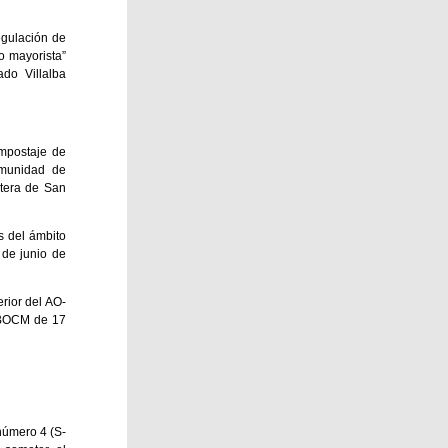
egulación de
o mayorista”
do Villalba
ompostaje de
omunidad de
etera de San
s del ámbito
 de junio de
rior del AO-
 (BOCM de 17
 número 4 (S-