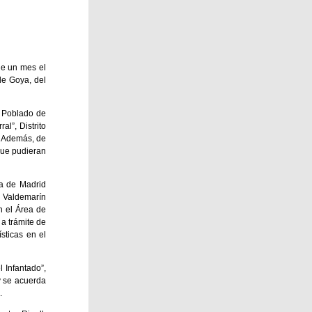
de un mes el
de Goya, del
l Poblado de
l”, Distrito
. Además, de
 que pudieran
na de Madrid
e Valdemarín
n el Área de
a trámite de
sticas en el
l Infantado”,
y se acuerda
.