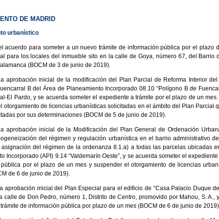
ENTO DE MADRID
to urbanístico
el acuerdo para someter a un nuevo trámite de información pública por el plazo 
al para los locales del inmueble sito en la calle de Goya, número 67, del Barrio 
 Salamanca (BOCM de 3 de junio de 2019).
la aprobación inicial de la modificación del Plan Parcial de Reforma Interior de
uencarral B del Área de Planeamiento Incorporado 08.10 “Polígono B de Fuencarra
al-El Pardo, y se acuerda someter el expediente a trámite por el plazo de un mes
 otorgamiento de licencias urbanísticas solicitadas en el ámbito del Plan Parcial
ectadas por sus determinaciones (BOCM de 5 de junio de 2019).
la aprobación inicial de la Modificación del Plan General de Ordenación Urba
ogeneización del régimen y regulación urbanística en el barrio administrativo d
 asignación del régimen de la ordenanza 8.1.a) a todas las parcelas ubicadas e
o Incorporado (API) 9.14 “Valdemarín Oeste”, y se acuerda someter el expediente 
 pública por el plazo de un mes y suspender el otorgamiento de licencias urbaní
M de 6 de junio de 2019).
a aprobación inicial del Plan Especial para el edificio de “Casa Palacio Duque de
la calle de Don Pedro, número 1, Distrito de Centro, promovido por Mahou, S. A., 
 trámite de información pública por plazo de un mes (BOCM de 6 de junio de 2019)