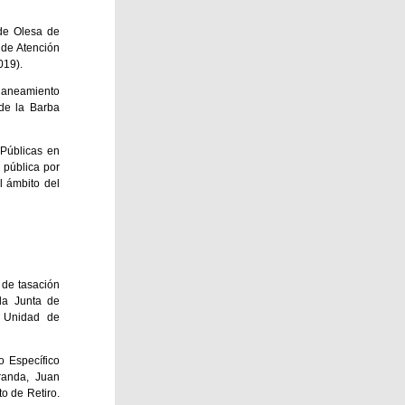
 de Olesa de
 de Atención
019).
 Planeamiento
 de la Barba
 Públicas en
 pública por
l ámbito del
 de tasación
 la Junta de
, Unidad de
o Específico
aranda, Juan
to de Retiro.