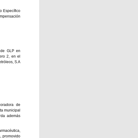
o Específico
compensación
n de GLP en
ero 2, en el
tróleos, S.A
boradora de
ta municipal
erda además
armacéutica,
s, promovido