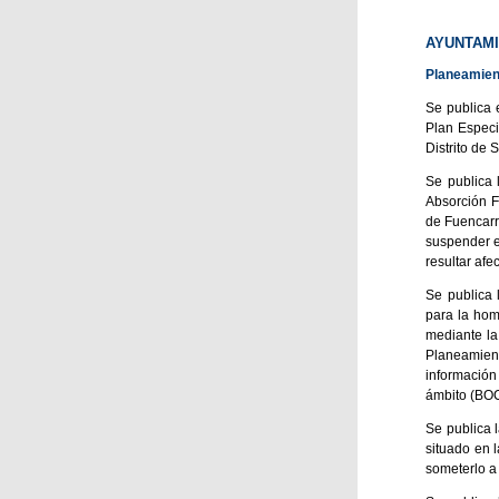
AYUNTAMI
Planeamien
Se publica 
Plan Especi
Distrito de
Se publica 
Absorción F
de Fuencarr
suspender el
resultar af
Se publica 
para la hom
mediante la
Planeamient
información
ámbito (BOC
Se publica l
situado en 
someterlo a