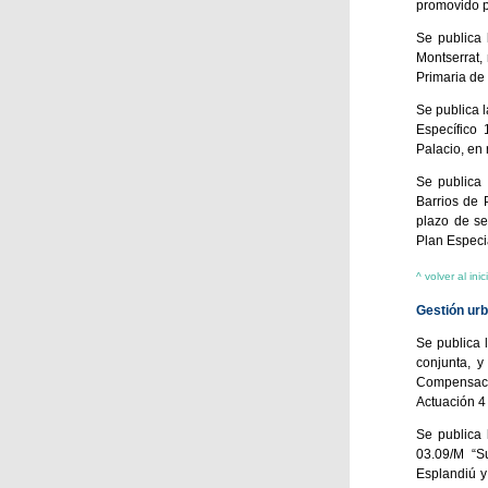
promovido p
Se publica 
Montserrat,
Primaria de
Se publica l
Específico 
Palacio, en
Se publica 
Barrios de 
plazo de se
Plan Especi
^ volver al inic
Gestión urb
Se publica 
conjunta, y
Compensaci
Actuación 4
Se publica 
03.09/M “Su
Esplandiú y 