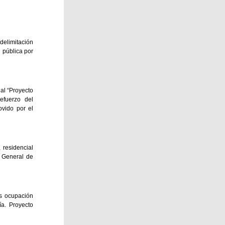
delimitación
 pública por
al “Proyecto
efuerzo del
ovido por el
 residencial
n General de
es ocupación
a. Proyecto