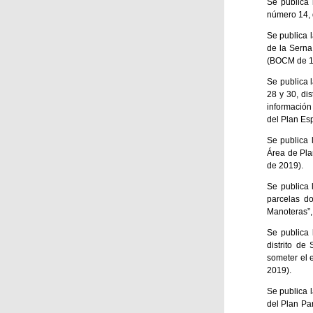
Se publica 
número 14, 
Se publica 
de la Serna
(BOCM de 11
Se publica l
28 y 30, di
información
del Plan Es
Se publica 
Área de Pla
de 2019).
Se publica 
parcelas d
Manoteras”,
Se publica 
distrito d
someter el 
2019).
Se publica l
del Plan Pa