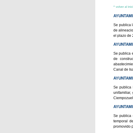
^ volver al inic
AYUNTAMI
Se publica 
de alineaci
el plazo de
AYUNTAMI
Se publica 
de constru
abastecimie
Canal de Is
AYUNTAM
Se publica 
unifamiliar
Ciempozuelo
AYUNTAMI
Se publica 
temporal d
promovido po