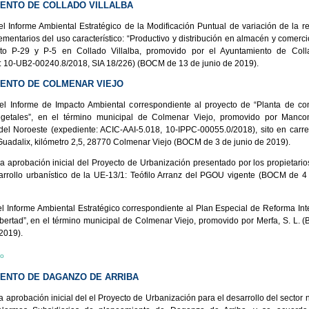
ENTO DE COLLADO VILLALBA
el Informe Ambiental Estratégico de la Modificación Puntual de variación de la r
mentarios del uso característico: “Productivo y distribución en almacén y comerci
to P-29 y P-5 en Collado Villalba, promovido por el Ayuntamiento de Colla
: 10-UB2-00240.8/2018, SIA 18/226) (BOCM de 13 de junio de 2019).
ENTO DE COLMENAR VIEJO
el Informe de Impacto Ambiental correspondiente al proyecto de “Planta de c
egetales”, en el término municipal de Colmenar Viejo, promovido por Manc
del Noroeste (expediente: ACIC-AAI-5.018, 10-IPPC-00055.0/2018), sito en carr
Guadalix, kilómetro 2,5, 28770 Colmenar Viejo (BOCM de 3 de junio de 2019).
la aprobación inicial del Proyecto de Urbanización presentado por los propietario
arrollo urbanístico de la UE-13/1: Teófilo Arranz del PGOU vigente (BOCM de 4
el Informe Ambiental Estratégico correspondiente al Plan Especial de Reforma Inte
ibertad”, en el término municipal de Colmenar Viejo, promovido por Merfa, S. L.
2019).
io
ENTO DE DAGANZO DE ARRIBA
a aprobación inicial del el Proyecto de Urbanización para el desarrollo del sector