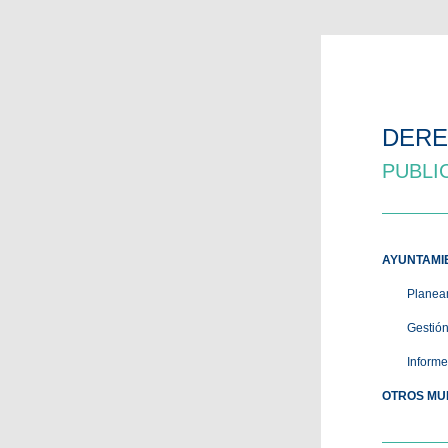
DERE
PUBLI
AYUNTAMI
Planeam
Gestión
Informe
OTROS MUN