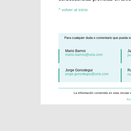
^ volver al inicio
Para cualquier duda o comentario que pueda su
Mario Barros
J
mario.barros@uria.com
j
Jorge Gorostegui
R
jorge.gorostegui@uria.com
r
La información contenida en esta circular 
Acc