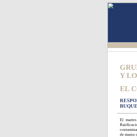
GRU
Y L
EL 
RESPO
BUQUE
El martes
Ratificac
contamina
de marzo 