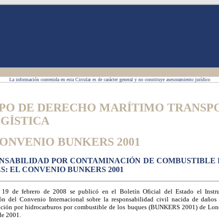
La información contenida en esta Circular es de carácter general y no constituye asesoramiento jurídico
PO DE DERECHO MARÍTIMO TRANSP
OGÍSTICA
CONVENIO BUNKERS 2001
NSABILIDAD POR CONTAMINACIÓN DE COMBUSTIBLE 
S: EL CONVENIO BUNKERS 2001
 19 de febrero de 2008 se publicó en el Boletín Oficial del Estado el Inst
ión del Convenio Internacional sobre la responsabilidad civil nacida de daños
ción por hidrocarburos por combustible de los buques (BUNKERS 2001) de Lon
de 2001.