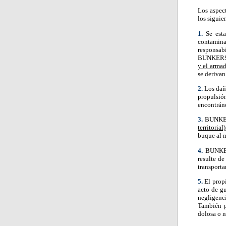
Los aspec
los siguie
1.
Se esta
contamina
responsab
BUNKERS 2
y el arma
se derivan
2.
Los dañ
propulsió
encontránd
3.
BUNKER
territori
buque al 
4.
BUNKE
resulte d
transporta
5.
El prop
acto de gu
negligenci
También p
dolosa o n