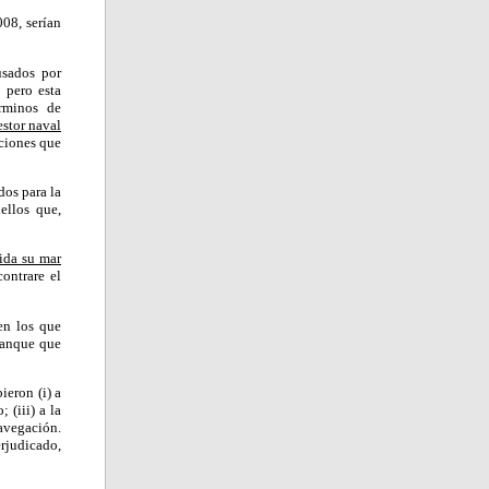
08, serían
usados por
 pero esta
érminos de
estor naval
ciones que
dos para la
ellos que,
uida su mar
ontrare el
en los que
tanque que
ieron (i) a
 (iii) a la
navegación.
rjudicado,