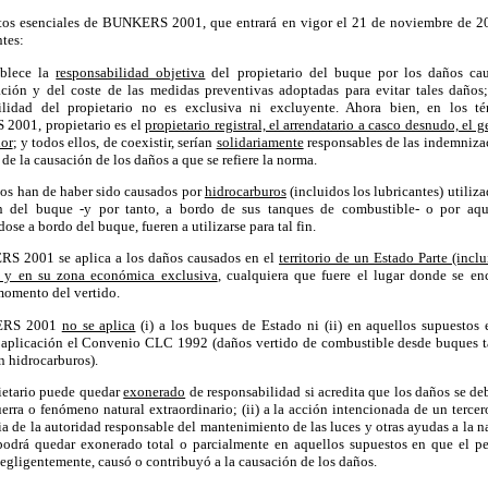
tos esenciales de BUNKERS 2001, que entrará en vigor el 21 de noviembre de 20
ntes:
blece la
responsabilidad objetiva
del propietario del buque por los daños ca
ción y del coste de las medidas preventivas adoptadas para evitar tales daños;
ilidad del propietario no es exclusiva ni excluyente. Ahora bien, en los t
001, propietario es el
propietario registral, el arrendatario a casco desnudo, el g
dor
; y todos ellos, de coexistir, serían
solidariamente
responsables de las indemniza
 de la causación de los daños a que se refiere la norma.
os han de haber sido causados por
hidrocarburos
(incluidos los lubricantes) utiliza
n del buque -y por tanto, a bordo de sus tanques de combustible- o por aqu
ose a bordo del buque, fueren a utilizarse para tal fin.
S 2001 se aplica a los daños causados en el
territorio de un Estado Parte (incl
al) y en su zona económica exclusiva
, cualquiera que fuere el lugar donde se enc
momento del vertido.
RS 2001
no se aplica
(i) a los buques de Estado ni (ii) en aquellos supuestos 
e aplicación el Convenio CLC 1992 (daños vertido de combustible desde buques 
n hidrocarburos).
ietario puede quedar
exonerado
de responsabilidad si acredita que los daños se deb
erra o fenómeno natural extraordinario; (ii) a la acción intencionada de un tercero;
a de la autoridad responsable del mantenimiento de las luces y otras ayudas a la 
odrá quedar exonerado total o parcialmente en aquellos supuestos en que el pe
egligentemente, causó o contribuyó a la causación de los daños.