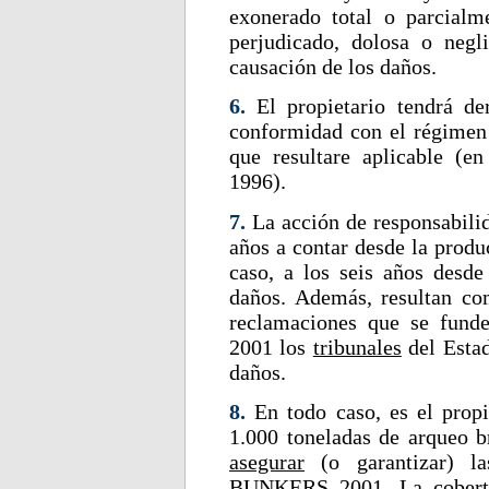
exonerado total o parcialm
perjudicado, dolosa o negl
causación de los daños.
6.
El propietario tendrá d
conformidad con el régimen 
que resultare aplicable (e
1996).
7.
La acción de responsabil
años a contar desde la produ
caso, a los seis años desde
daños. Además, resultan co
reclamaciones que se fund
2001 los
tribunales
del Estad
daños.
8.
En todo caso, es el propi
1.000 toneladas de arqueo b
asegurar
(o garantizar) la
BUNKERS 2001. La cobertur