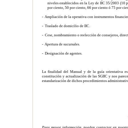
niveles establecidos en la Ley de IIC 35/2003 (
10 p
por ciento, 50 por ciento, 66 por ciento ó 75 por cie
- Ampliación de la operativa con instrumentos financier
- Traslado de
domicilio
de IIC.
- Cese,
nombramiento
o reelección de consejeros, direc
- Apertura de
sucursales
.
- Designación
de
agentes.
La finalidad del Manual y de la guía orientativa es 
constitución y actualización de las SGIIC y nos parec
estandarización de dichos procedimientos administrativ
Para mayor información, pueden contactar en nuest