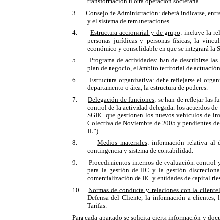
transformación u otra operación societaria.
3.
Consejo de Administración
: deberá indicarse, entr
y el sistema de remuneraciones.
4.
Estructura accionarial y de grupo
: incluye la re
personas jurídicas y personas físicas, la vinc
económico y consolidable en que se integrará la 
5.
Programa de actividades
: han de describirse las 
plan de negocio, el ámbito territorial de actuación
6.
Estructura organizativa
: debe reflejarse el orga
departamento o área, la estructura de poderes.
7.
Delegación de funciones
: se han de reflejar las 
control de la actividad delegada, los acuerdos de
SGIIC que gestionen los nuevos vehículos de inve
Colectiva de Noviembre de 2005 y pendientes de 
IL
”).
8.
Medios materiales
: información relativa al 
contingencia y sistema de contabilidad.
9.
Procedimientos internos de evaluación, control 
para la gestión de IIC y la gestión discrecional
comercialización de IIC y entidades de capital rie
10.
Normas de conducta y relaciones con la cliente
Defensa del Cliente, la información a clientes, 
Tarifas.
Para cada apartado se solicita cierta información y do