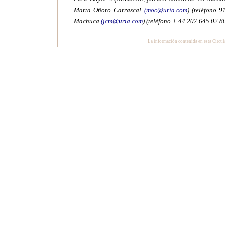
Marta Oñoro Carrascal
(moc@uria.com
) (teléfono 
Machuca
(jcm@uria.com
) (teléfono +
44 207 645 02 8
La información contenida en esta Circula