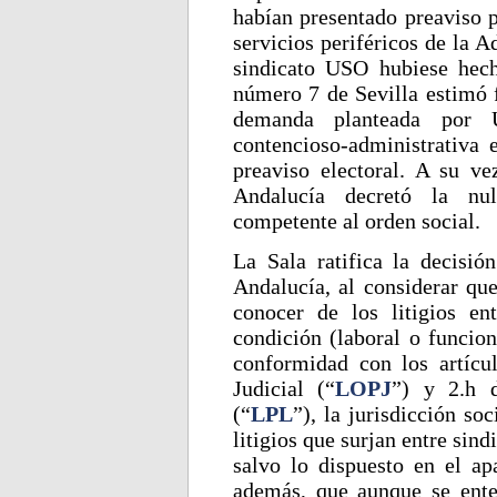
habían presentado preaviso p
servicios periféricos de la 
sindicato USO hubiese hech
número 7 de Sevilla estimó f
demanda planteada por U
contencioso-administrativa
preaviso electoral. A su ve
Andalucía decretó la nul
competente al orden social.
La Sala ratifica la decisió
Andalucía, al considerar que
conocer de los litigios en
condición (laboral o funcion
conformidad con los artícu
Judicial (“
LOPJ
”) y 2.h 
(“
LPL
”), la jurisdicción so
litigios que surjan entre sind
salvo lo dispuesto en el ap
además, que aunque se ente