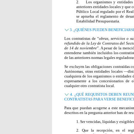
2. Los organismos y entidades d
anteriores entidades locales y que c
Público Local regulado por el Real
se aprueba el reglamento de desa
Estabilidad Presupuestaria.
3. ¿QUIÉNES PUEDEN BENEFICIARS
Los contratistas de “
obras, servicios o s
refundido de la Ley de Contratos del Sect
de 14 de noviembre
”. A pesar de la menció
entenderse también incluidos los contratis
de las anteriores normas legales reguladora
Se excluyen las obligaciones contraídas c
Autónomas, otras entidades locales —disti
cualquiera de los organismos o entidades d
expresamente a los concesionarios de ob
cualquier otro contratista local.
4. ¿QUÉ REQUISITOS DEBEN REUN
CONTRATISTAS PARA VERSE BENEFIC
Para que puedan acogerse a este mecanismo
descritos en la pregunta anterior han de reu
1. Ser vencidas, líquidas y exigibles
2. Que la recepción, en el regi