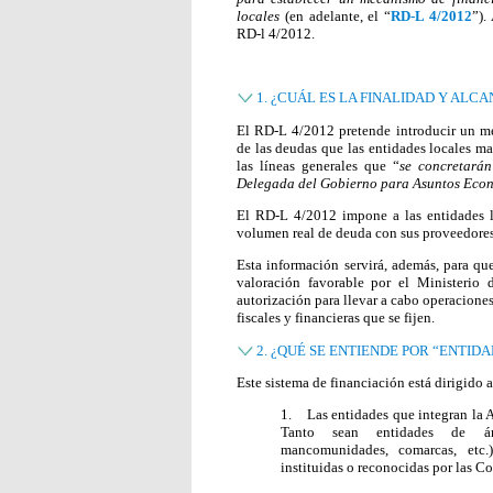
locales
(en adelante, el “
RD-L 4/2012
”).
RD-l 4/2012.
1. ¿CUÁL ES LA FINALIDAD Y ALCA
El RD-L 4/2012 pretende introducir un me
de las deudas que las entidades locales m
las líneas generales que “
se concretará
Delegada del Gobierno para Asuntos Eco
El RD-L 4/2012 impone a las entidades lo
volumen real de deuda con sus proveedores,
Esta información servirá, además, para qu
valoración favorable por el Ministerio
autorización para llevar a cabo operacione
fiscales y financieras que se fijen.
2. ¿QUÉ SE ENTIENDE POR “ENTID
Este sistema de financiación está dirigido a
1. Las entidades que integran la Ad
Tanto sean entidades de ámb
mancomunidades, comarcas, etc.),
instituidas o reconocidas por las