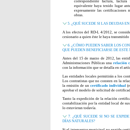
correspondiente factura, factura
equivalente haya tenido lugar an
expresamente las certificaciones 
obras.
5. ¿QUÉ SUCEDE SI LAS DEUDAS E
A los efectos del RD-L 4/2012, se conside
cesionario a quien éste le haya transmitido
6. ¿CÓMO PUEDEN SABER LOS CON
QUE PUEDEN BENEFICIARSE DE ESTE
Antes del 15 de marzo de 2012, las entid
Administraciones Públicas una
relación c
con la información que se detalla en el ar
Las entidades locales permitirán a los contr
Los contratistas que no consten en la relac
la emisión de un
certificado individual
(e
aprobar el modelo de solicitud de certifica
Tanto la expedición de la relación certifi
contabilización por la entidad local de su
lo estuvieran todavía.
7. ¿QUÉ SUCEDE SI NO SE EXPID
DÍAS NATURALES?
Si el interventor municipal no expide certi