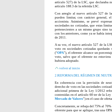
artículo 527) de la LSC, que declaraba nu
artículo 188.3 de la referida LSC.
Con arreglo al nuevo artículo 527 de la
pueden limitar, con carácter general,
accionista. Asimismo, se prevé expresa
sociedades no cotizadas, que estas limit
pertenecientes a un mismo grupo sino t
con los anteriores, como ya se había inter
de 2011.
A su vez, el nuevo artículo 527 de la LSC
voto en sociedades cotizadas quedarán s
(“
OPA
”), el oferente alcance un porcenta
voto, salvo que el oferente no estuviera
hubiera adoptado.
volver al inicio
2.REFORMA DEL RÉGIMEN DE NEUTRA
En coherencia con la previsión de neutra
derecho de voto en las sociedades cotizad
adicional primera de la Ley 1/2012 refo
contenidas en el artículo 60 ter de la Le
Mercado de Valores
”) en el caso de ofert
Concretamente, se rebaja del 75% al 70% e
oferente para que se aplique, tras una OPA