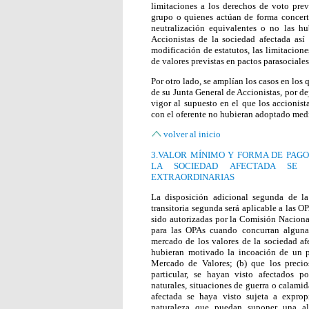
limitaciones a los derechos de voto previ
grupo o quienes actúan de forma concert
neutralización equivalentes o no las hu
Accionistas de la sociedad afectada así
modificación de estatutos, las limitacione
de valores previstas en pactos parasociales
Por otro lado, se amplían los casos en los
de su Junta General de Accionistas, por de
vigor al supuesto en el que los accionis
con el oferente no hubieran adoptado medi
volver al inicio
3.VALOR MÍNIMO Y FORMA DE PAG
LA SOCIEDAD AFECTADA SE 
EXTRAORDINARIAS
La disposición adicional segunda de l
transitoria segunda será aplicable a las O
sido autorizadas por la Comisión Naciona
para las OPAs cuando concurran alguna d
mercado de los valores de la sociedad a
hubieran motivado la incoación de un 
Mercado de Valores; (b) que los precio
particular, se hayan visto afectados p
naturales, situaciones de guerra o calamid
afectada se haya visto sujeta a expropi
naturaleza que puedan suponer una alt