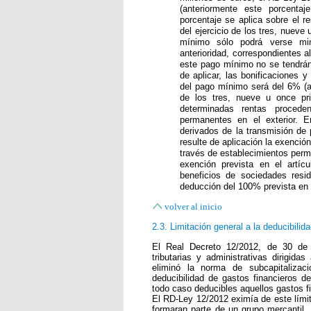
(anteriormente este porcent
porcentaje se aplica sobre el r
del ejercicio de los tres, nuev
mínimo sólo podrá verse min
anterioridad, correspondientes a
este pago mínimo no se tendrán
de aplicar, las bonificaciones y
del pago mínimo será del 6% (a
de los tres, nueve u once pr
determinadas rentas proceden
permanentes en el exterior. En
derivados de la transmisión de 
resulte de aplicación la exención
través de establecimientos perma
exención prevista en el artícu
beneficios de sociedades resi
deducción del 100% prevista en 
volver al inicio
2.3. Limitación general a la deducibilid
El Real Decreto 12/2012, de 30 de 
tributarias y administrativas dirigidas
eliminó la norma de subcapitalizac
deducibilidad de gastos financieros de
todo caso deducibles aquellos gastos f
El RD-Ley 12/2012 eximía de este límit
formaran parte de un grupo mercantil.