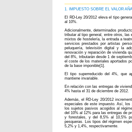
1. IMPUESTO SOBRE EL VALOR AÑ
El RD-Ley 20/2012 eleva el tipo genera
al 10%.
Adicionalmente, determinados producto
tributar al tipo general, entre otros, la
mixtos de hostelería, la entrada a teat
servicios prestados por artistas perso
peluquería, televisión digital y la 
renovación y reparación de vivienda
que
del 8%,
tributarán desde 1 de septiem
el coste de los materiales aportados p
de la base imponible[1].
El tipo superreducido del 4%, que a
mantiene invariable.
En relación con las entregas de vivien
4% hasta el 31 de diciembre de 2012.
Además, el RD-Ley 20/2012 increment
especiales de este impuesto. Así, los
los sujetos pasivos acogidos al régim
del 10% al 12% para las entregas de pr
y forestales, y del 8,5% al 10,5% p
pesqueras. Los tipos del régimen espe
5,2% y 1,4%, respectivamente.