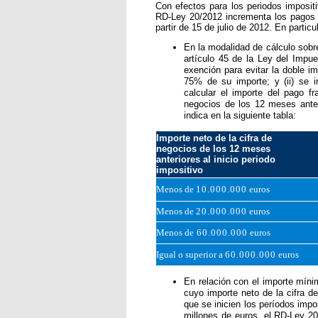
Con efectos para los periodos imposit
RD-Ley 20/2012 incrementa los pagos
partir de 15 de julio
de 2012
. En particu
En la modalidad de cálculo sobre
artículo 45 de la Ley del Impue
exención para evitar la doble im
75% de su importe; y (ii)
se i
calcular el importe del pago fr
negocios de los 12 meses anteri
indica en la siguiente tabla:
Importe neto de la cifra de
negocios de los 12 meses
anteriores al inicio periodo
impositivo
Menos de
10.000.000
euros
Menos de
20.000.000
euros
Menos de
60.000.000
euros
Igual o superior a
60.000.000
euros
En relación con el importe míni
cuyo importe neto de la cifra d
que se inicien los períodos imp
millones de euros, el RD-Ley 20