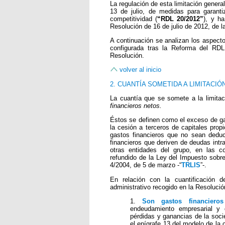
La regulación de esta limitación genera
13 de julio, de medidas para garanti
competitividad (
“RDL 20/2012”
), y ha
Resolución de 16 de julio de 2012, de l
A continuación se analizan los aspect
configurada tras la Reforma del RDL
Resolución.
volver al inicio
2. CUANTÍA SOMETIDA A LIMITACI
La cuantía que se somete a la limitac
financieros netos.
Éstos se definen como el exceso de ga
la cesión a terceros de capitales prop
gastos financieros que no sean deduc
financieros que deriven de deudas intra
otras entidades del grupo, en las co
refundido de la Ley del Impuesto sobr
4/2004, de 5 de marzo -“
TRLIS
”-.
En relación con la cuantificación de
administrativo recogido en la Resolución
1.
Son gastos financieros
endeudamiento empresarial y
pérdidas y ganancias de la socie
el epígrafe 13 del modelo de la