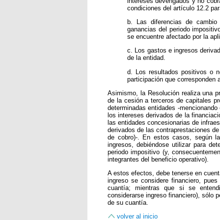
intereses devengados y no cob
condiciones del artículo 12.2 par
b. Las diferencias de cambio
ganancias del periodo impositi
se encuentre afectado por la apl
c. Los gastos e ingresos deriva
de la entidad.
d. Los resultados positivos o 
participación que corresponden al
Asimismo, la Resolución realiza una pr
de la cesión a terceros de capitales p
determinadas entidades -mencionando el
los intereses derivados de la financiac
las entidades concesionarias de infraes
derivados de las contraprestaciones d
de cobro)-. En estos casos, según la 
ingresos, debiéndose utilizar para det
periodo impositivo (y, consecuentem
integrantes del beneficio operativo).
A estos efectos, debe tenerse en cuent
ingreso se considere financiero, pue
cuantía; mientras que si se entend
considerarse ingreso financiero), sólo 
de su cuantía.
volver al inicio