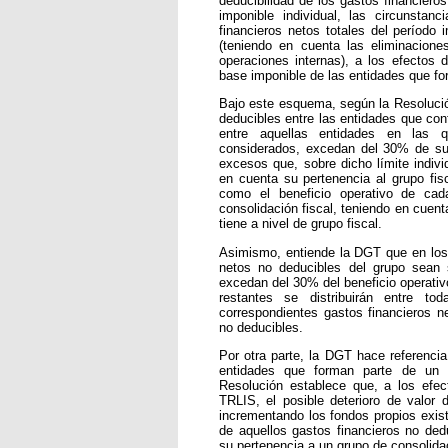
deducibilidad de los gastos financier
imponible individual, las circunstan
financieros netos totales del período 
(teniendo en cuenta las eliminacione
operaciones internas), a los efectos d
base imponible de las entidades que f
Bajo este esquema, según la Resolución,
deducibles entre las entidades que conf
entre aquellas entidades en las q
considerados, excedan del 30% de su p
excesos que, sobre dicho límite indivi
en cuenta su pertenencia al grupo fis
como el beneficio operativo de cad
consolidación fiscal, teniendo en cuent
tiene a nivel de grupo fiscal.
Asimismo, entiende la DGT que en los 
netos no deducibles del grupo sean 
excedan del 30% del beneficio operativ
restantes se distribuirán entre t
correspondientes gastos financieros 
no deducibles.
Por otra parte, la DGT hace referencia 
entidades que forman parte de un g
Resolución establece que, a los efect
TRLIS, el posible deterioro de valor 
incrementando los fondos propios existe
de aquellos gastos financieros no ded
su pertenencia a un grupo de consolidac