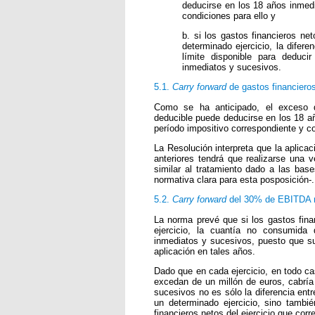
deducirse en los 18 años inmed
condiciones para ello y
b. si los gastos financieros ne
determinado ejercicio, la difer
límite disponible para deduci
inmediatos y sucesivos.
5.1.
Carry forward
de gastos financiero
Como se ha anticipado, el exceso d
deducible puede deducirse en los 18 a
período impositivo correspondiente y co
La Resolución interpreta que la aplicac
anteriores tendrá que realizarse una 
similar al tratamiento dado a las bas
normativa clara para esta posposición-.
5.2.
Carry forward
del 30% de EBITDA 
La norma prevé que si los gastos fina
ejercicio, la cuantía no consumida 
inmediatos y sucesivos, puesto que su 
aplicación en tales años.
Dado que en cada ejercicio, en todo ca
excedan de un millón de euros, cabría 
sucesivos no es sólo la diferencia ent
un determinado ejercicio, sino tambié
financieros netos del ejercicio que cor