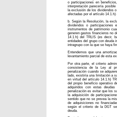
o participaciones en beneficio
interpretación parecería posibl
la exclusión de los dividendos o
afectadas por el artículo 14.1.h)
b. Según la Resolución, la exclu
dividendos o participaciones 
instrumentos de patrimonio cu
generen gastos financieros no de
14.1.h) del TRLIS (es decir, b
entidades del grupo con deuda in
intragrupo con la que se haya fin
Entendemos que una amortizaci
levantamiento parcial de esta e
Por otra parte, el criterio admi
consistencia de la Ley al p
penalización cuando se adquiere
lado, existiría una limitación a
en virtud del artículo 14.1.h) TR
del propio beneficio operativo d
adquiridos con estas deudas i
penalización es evitar que los s
la adquisición de participacion
sentido que no se prevea la mi
de adquisiciones no financiada
según el criterio de la DGT s
deuda.