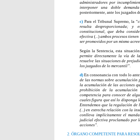
administradores por incumplimien
interponer una doble deman
posteriormente, ante los juzgados de
c)
Para el Tribunal Supremo, la “
c
resulta desproporcionada; y e
constitucional, que deba conside
efectiva
(...)
ambos procesos tienen 
ser promovidos por un mismo acreed
Según la Sentencia, esta situació
permite directamente la vía de l
resuelve las situaciones de prejud
los juzgados de lo mercantil”.
d)
En consonancia con todo lo anteri
de las normas sobre acumulación p
la acumulación de las acciones q
prohibición de la acumulación
competencia para conocer de algun
cuales figura que así lo disponga 
Entendemos que la regulación de l
(...) en estrecha relación con la i
conlleva implícitamente el mandat
judicial efectiva proclamado por 
acciones”.
2. ÓRGANO COMPETENTE PARA RESO