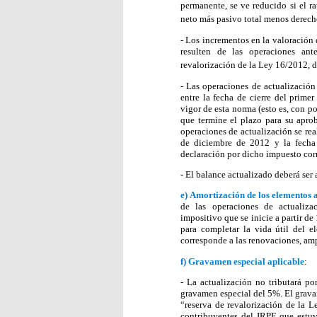
permanente, se ve reducido si el r
neto más pasivo total menos derechos
- Los incrementos en la valoración 
resulten de las operaciones an
revalorización de la Ley 16/2012, 
- Las operaciones de actualización
entre la fecha de cierre del prime
vigor de esta norma (esto es, con po
que termine el plazo para su aprob
operaciones de actualización se re
de diciembre de 2012 y la fecha 
declaración por dicho impuesto cor
- El balance actualizado deberá ser
e)
Amortización de los elementos 
de las operaciones de actualizac
impositivo que se inicie a partir de
para completar la vida útil del 
corresponde a las renovaciones, am
f)
Gravamen especial aplicable
:
- La actualización no tributará po
gravamen especial del 5%. El gravam
“reserva de revalorización de la L
contribuyentes del IRPF que estuvi