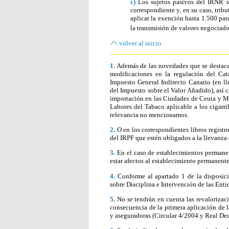
c)
Los sujetos pasivos del IRNR s
correspondiente y, en su caso, trib
aplicar la exención hasta 1.500 par
la transmisión de valores negociad
volver al inicio
1.
Además de las novedades que se destacan
modificaciones en la regulación del Cata
Impuesto General Indirecto Canario (en lí
del Impuesto sobre el Valor Añadido), así 
importación en las Ciudades de Ceuta y Mel
Labores del Tabaco aplicable a los cigarri
relevancia no mencionamos.
2.
O en los correspondientes libros registr
del IRPF que estén obligados a la llevanza 
3.
En el caso de establecimientos permanen
estar afectos al establecimiento permanente
4.
Conforme al apartado 1 de la disposici
sobre Disciplina e Intervención de las Enti
5.
No se tendrán en cuenta las revaloriza
consecuencia de la primera aplicación de l
y aseguradoras (Circular 4/2004 y Real Dec