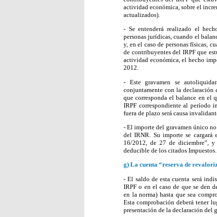
actividad económica, sobre el incr
actualizados).
- Se entenderá realizado el hec
personas jurídicas, cuando el bala
y, en el caso de personas físicas, 
de contribuyentes del IRPF que estu
actividad económica, el hecho impo
2012.
- Este gravamen se autoliquidar
conjuntamente con la declaración d
que corresponda el balance en el q
IRPF correspondiente al período i
fuera de plazo será causa invalidant
- El importe del gravamen único no 
del IRNR. Su importe se cargará e
16/2012, de 27 de diciembre”, y 
deducible de los citados Impuestos.
g)
La cuenta “reserva de revalori
- El saldo de esta cuenta será ind
IRPF o en el caso de que se den de
en la norma) hasta que sea compro
Esta comprobación deberá tener lug
presentación de la declaración del 