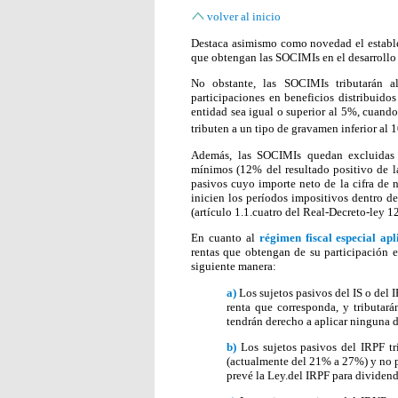
volver al inicio
Destaca asimismo como novedad el estab
que obtengan las SOCIMIs en el desarrollo 
No obstante, las SOCIMIs tributarán 
participaciones en beneficios distribuidos
entidad sea igual o superior al 5%, cuando
tributen a un tipo de gravamen inferior al
Además, las SOCIMIs quedan excluidas d
mínimos (12% del resultado positivo de la
pasivos cuyo importe neto de la cifra de 
inicien los períodos impositivos dentro d
(artículo 1.1.cuatro del Real-Decreto-ley 1
En cuanto al
régimen fiscal especial ap
rentas que obtengan de su participación e
siguiente manera:
a)
Los sujetos pasivos del IS o del
renta que corresponda, y tributará
tendrán derecho a aplicar ninguna 
b)
Los sujetos pasivos del IRPF tr
(actualmente del 21% a 27%) y no p
prevé la Ley.del IRPF para dividend