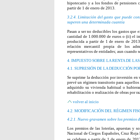
hipotecario y a los fondos de pensiones c
partir de 1 de enero de 2013.
3.2.4. Limitación del gasto que puede co
superen una determinada cuantía
Pasan a ser no deducibles los gastos que e
cantidad de 1.000.000 de euros o (ii) el 
producida a partir de 1 de enero de 2013
relación mercantil propia de los adm
representativos de entidades; aun cuando se
4. IMPUESTO SOBRE LA RENTA DE LAS
4.1. SUPRESIÓN DE LA DEDUCCIÓN P
Se suprime la deducción por inversión en 
prevé un régimen transitorio para aquellos
adquirido su vivienda habitual o hubieran
rehabilitación o realización de obras por r
volver al inicio
4.2. MODIFICACIÓN DEL RÉGIMEN FI
4.2.1. Nuevo gravamen sobre los premios d
Los premios de las loterías, apuestas y 
Nacional de Ciegos Españoles, Cruz Roja E
se celebren a partir de 1 de enero de 201