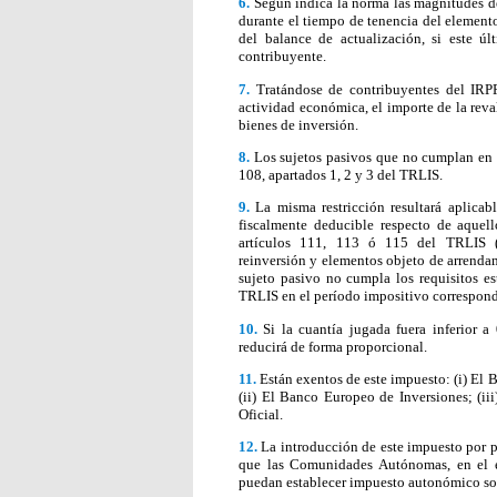
6.
Según indica la norma las magnitudes det
durante el tiempo de tenencia del elemento 
del balance de actualización, si este ú
contribuyente.
7.
Tratándose de contribuyentes del IRPF 
actividad económica, el importe de la reval
bienes de inversión.
8.
Los sujetos pasivos que no cumplan en es
108, apartados 1, 2 y 3 del TRLIS.
9.
La misma restricción resultará aplicab
fiscalmente deducible respecto de aquel
artículos 111, 113 ó 115 del TRLIS (
reinversión y elementos objeto de arrenda
sujeto pasivo no cumpla los requisitos es
TRLIS en el período impositivo correspond
10.
Si la cuantía jugada fuera inferior a
reducirá de forma proporcional.
11.
Están exentos de este impuesto: (i) El 
(ii) El Banco Europeo de Inversiones; (ii
Oficial.
12.
La introducción de este impuesto por pa
que las Comunidades Autónomas, en el eje
puedan establecer impuesto autonómico so