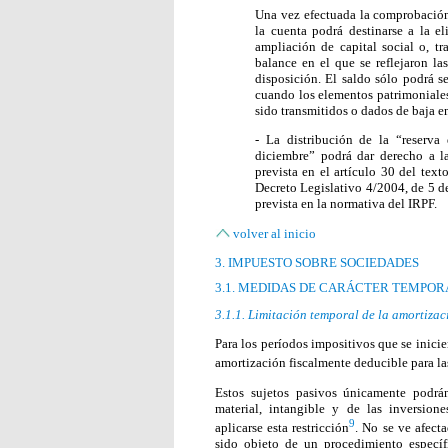
Una vez efectuada la comprobación 
la cuenta podrá destinarse a la el
ampliación de capital social o, tr
balance en el que se reflejaron la
disposición. El saldo sólo podrá se
cuando los elementos patrimoniales
sido transmitidos o dados de baja en
- La distribución de la “reserva
diciembre” podrá dar derecho a l
prevista en el artículo 30 del tex
Decreto Legislativo 4/2004, de 5 d
prevista en la normativa del IRPF.
volver al inicio
3. IMPUESTO SOBRE SOCIEDADES
3.1. MEDIDAS DE CARÁCTER TEMPOR
3.1.1. Limitación temporal de la amortiza
Para los períodos impositivos que se inici
amortización fiscalmente deducible para l
Estos sujetos pasivos únicamente podrá
material, intangible y de las inversion
9
aplicarse esta restricción
. No se ve afect
sido objeto de un procedimiento especí