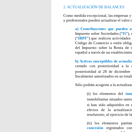
2. ACTUALIZACIÓN DE BALANCES
Como medida excepcional, las empresas y l
y profesionales pueden actualizar el valor
a)
Contribuyentes que pueden a
Impuesto sobre Sociedades (“
IS
”),
(“
IRPF
”) que realicen actividades
Código de Comercio o estén obligad
del Impuesto sobre la Renta de 
español a través de un establecimi
b)
Activos susceptibles de actuali
cerrado con posterioridad a la
posterioridad al 28 de diciembre
fiscalmente amortizados en su total
Sólo podrán acogerse a la actualiza
(i) los elementos del
inm
inmobiliarias situados tant
si han sido adquiridos en 
efectos de la actualizac
resolutorio, al ejercicio de 
(ii) los elementos patri
concesión
registrados c