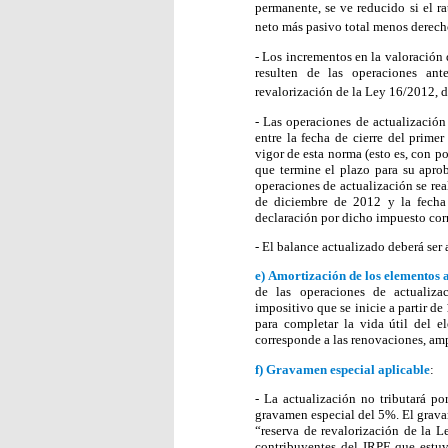
permanente, se ve reducido si el r
neto más pasivo total menos derechos
- Los incrementos en la valoración 
resulten de las operaciones an
revalorización de la Ley 16/2012, 
- Las operaciones de actualización
entre la fecha de cierre del prime
vigor de esta norma (esto es, con po
que termine el plazo para su aprob
operaciones de actualización se re
de diciembre de 2012 y la fecha 
declaración por dicho impuesto cor
- El balance actualizado deberá ser
e)
Amortización de los elementos 
de las operaciones de actualizac
impositivo que se inicie a partir de
para completar la vida útil del 
corresponde a las renovaciones, am
f)
Gravamen especial aplicable
:
- La actualización no tributará po
gravamen especial del 5%. El gravam
“reserva de revalorización de la L
contribuyentes del IRPF que estuvi