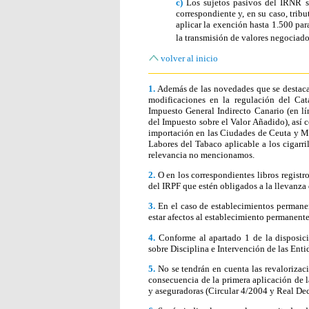
c)
Los sujetos pasivos del IRNR s
correspondiente y, en su caso, trib
aplicar la exención hasta 1.500 par
la transmisión de valores negociad
volver al inicio
1.
Además de las novedades que se destacan
modificaciones en la regulación del Cata
Impuesto General Indirecto Canario (en lí
del Impuesto sobre el Valor Añadido), así 
importación en las Ciudades de Ceuta y Mel
Labores del Tabaco aplicable a los cigarri
relevancia no mencionamos.
2.
O en los correspondientes libros registr
del IRPF que estén obligados a la llevanza 
3.
En el caso de establecimientos permanen
estar afectos al establecimiento permanente
4.
Conforme al apartado 1 de la disposici
sobre Disciplina e Intervención de las Enti
5.
No se tendrán en cuenta las revaloriza
consecuencia de la primera aplicación de l
y aseguradoras (Circular 4/2004 y Real Dec