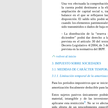
Una vez efectuada la comprobación 
la cuenta podrá destinarse a la el
ampliación de capital social o, tr
balance en el que se reflejaron la
disposición. El saldo sólo podrá se
cuando los elementos patrimoniales
sido transmitidos o dados de baja en
- La distribución de la “reserva
diciembre” podrá dar derecho a l
prevista en el artículo 30 del tex
Decreto Legislativo 4/2004, de 5 d
prevista en la normativa del IRPF.
volver al inicio
3. IMPUESTO SOBRE SOCIEDADES
3.1. MEDIDAS DE CARÁCTER TEMPOR
3.1.1. Limitación temporal de la amortiza
Para los períodos impositivos que se inici
amortización fiscalmente deducible para l
Estos sujetos pasivos únicamente podrá
material, intangible y de las inversion
9
aplicarse esta restricción
. No se ve afect
sido objeto de un procedimiento especí