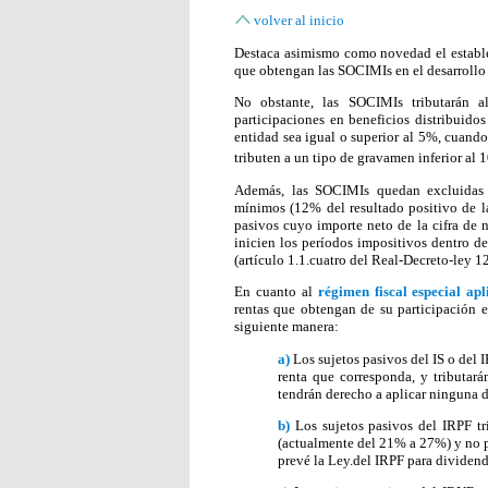
volver al inicio
Destaca asimismo como novedad el estab
que obtengan las SOCIMIs en el desarrollo 
No obstante, las SOCIMIs tributarán 
participaciones en beneficios distribuidos
entidad sea igual o superior al 5%, cuando
tributen a un tipo de gravamen inferior al
Además, las SOCIMIs quedan excluidas d
mínimos (12% del resultado positivo de la
pasivos cuyo importe neto de la cifra de 
inicien los períodos impositivos dentro d
(artículo 1.1.cuatro del Real-Decreto-ley 1
En cuanto al
régimen fiscal especial ap
rentas que obtengan de su participación e
siguiente manera:
a)
Los sujetos pasivos del IS o del
renta que corresponda, y tributará
tendrán derecho a aplicar ninguna 
b)
Los sujetos pasivos del IRPF tr
(actualmente del 21% a 27%) y no p
prevé la Ley.del IRPF para dividend