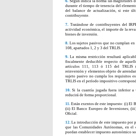
6.
Según indica la norma las magnitudes det
durante el tiempo de tenencia del elemento 
del balance de actualización, si este ú
contribuyente.
7.
Tratándose de contribuyentes del IRPF 
actividad económica, el importe de la reval
bienes de inversión.
8.
Los sujetos pasivos que no cumplan en es
108, apartados 1, 2 y 3 del TRLIS.
9.
La misma restricción resultará aplicab
fiscalmente deducible respecto de aquel
artículos 111, 113 ó 115 del TRLIS (
reinversión y elementos objeto de arrenda
sujeto pasivo no cumpla los requisitos es
TRLIS en el período impositivo correspond
10.
Si la cuantía jugada fuera inferior a
reducirá de forma proporcional.
11.
Están exentos de este impuesto: (i) El 
(ii) El Banco Europeo de Inversiones; (ii
Oficial.
12.
La introducción de este impuesto por pa
que las Comunidades Autónomas, en el eje
puedan establecer impuesto autonómico so