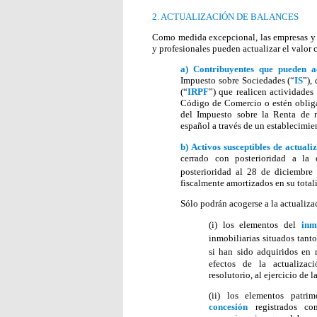
2. ACTUALIZACIÓN DE BALANCES
Como medida excepcional, las empresas y l
y profesionales pueden actualizar el valor
a)
Contribuyentes que pueden a
Impuesto sobre Sociedades (“
IS
”),
(“
IRPF
”) que realicen actividades
Código de Comercio o estén obligad
del Impuesto sobre la Renta de 
español a través de un establecimi
b)
Activos susceptibles de actuali
cerrado con posterioridad a la
posterioridad al 28 de diciembre
fiscalmente amortizados en su total
Sólo podrán acogerse a la actualiza
(i) los elementos del
inm
inmobiliarias situados tant
si han sido adquiridos en 
efectos de la actualizac
resolutorio, al ejercicio de 
(ii) los elementos patri
concesión
registrados c