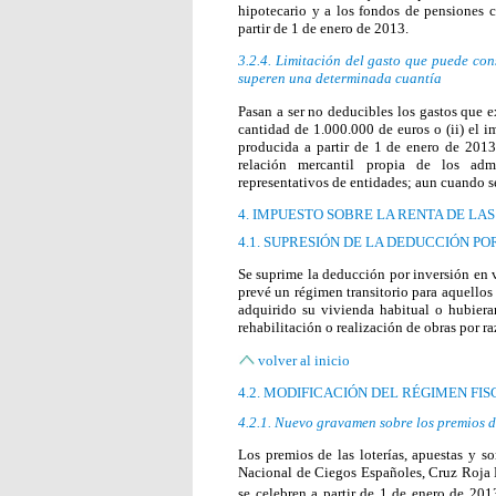
hipotecario y a los fondos de pensiones c
partir de 1 de enero de 2013.
3.2.4. Limitación del gasto que puede co
superen una determinada cuantía
Pasan a ser no deducibles los gastos que e
cantidad de 1.000.000 de euros o (ii) el 
producida a partir de 1 de enero de 2013
relación mercantil propia de los adm
representativos de entidades; aun cuando se
4. IMPUESTO SOBRE LA RENTA DE LAS
4.1. SUPRESIÓN DE LA DEDUCCIÓN P
Se suprime la deducción por inversión en 
prevé un régimen transitorio para aquellos
adquirido su vivienda habitual o hubieran
rehabilitación o realización de obras por r
volver al inicio
4.2. MODIFICACIÓN DEL RÉGIMEN FI
4.2.1. Nuevo gravamen sobre los premios d
Los premios de las loterías, apuestas y 
Nacional de Ciegos Españoles, Cruz Roja E
se celebren a partir de 1 de enero de 201