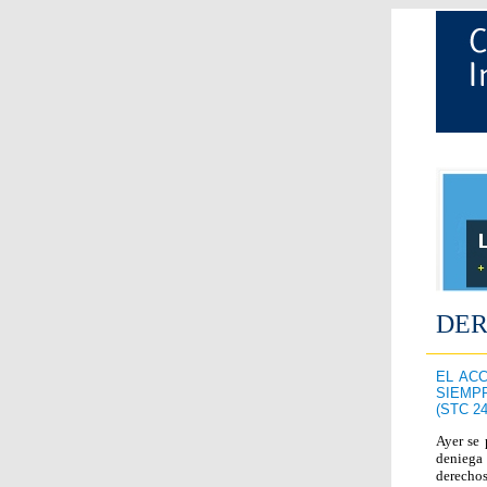
DER
EL AC
SIEMP
(STC 24
Ayer se 
deniega 
derecho