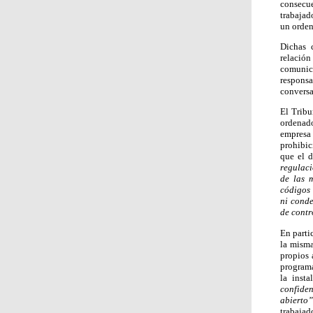
consecu
trabajad
un orden
Dichas c
relación
comunicó
responsa
conversa
El Tribu
ordenado
empresa
prohibic
que el d
regulaci
de las 
códigos 
ni conde
de contr
En parti
la misma
propios 
programa
la inst
confiden
abierto”
trabajad