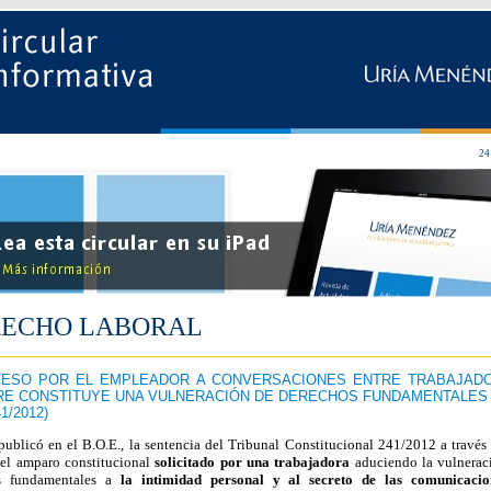
24
ECHO LABORAL
CESO POR EL EMPLEADOR A CONVERSACIONES ENTRE TRABAJAD
RE CONSTITUYE UNA VULNERACIÓN DE DERECHOS FUNDAMENTALES
1/2012)
publicó en el B.O.E., la sentencia del Tribunal Constitucional 241/2012 a través 
el amparo constitucional
solicitado por una trabajadora
aduciendo la vulnerac
s fundamentales a
la intimidad personal y al secreto de las comunicacio