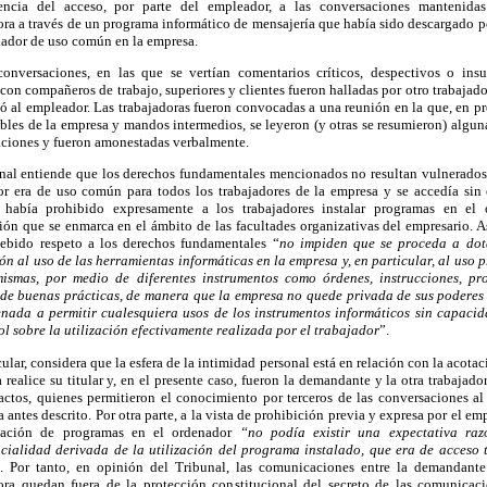
encia del acceso, por parte del empleador, a las conversaciones mantenidas
ora a través de un programa informático de mensajería que había sido descargado po
ador de uso común en la empresa.
onversaciones, en las que se vertían comentarios críticos, despectivos o insu
 con compañeros de trabajo, superiores y clientes fueron halladas por otro trabajado
 al empleador. Las trabajadoras fueron convocadas a una reunión en la que, en pr
bles de la empresa y mandos intermedios, se leyeron (y otras se resumieron) alguna
ciones y fueron amonestadas verbalmente.
nal entiende que los derechos fundamentales mencionados no resultan vulnerados
r era de uso común para todos los trabajadores de la empresa y se accedía sin 
 había prohibido expresamente a los trabajadores instalar programas en el 
ión que se enmarca en el ámbito de las facultades organizativas del empresario. As
ebido respeto a los derechos fundamentales “
no impiden que se proceda a dot
ón al uso de las herramientas informáticas en la empresa y, en particular, al uso 
mismas, por medio de diferentes instrumentos como órdenes, instrucciones, pr
de buenas prácticas, de manera que la empresa no quede privada de sus poderes 
nada a permitir cualesquiera usos de los instrumentos informáticos sin capaci
ol sobre la utilización efectivamente realizada por el trabajador
”.
cular, considera que la esfera de la intimidad personal está en relación con la acota
 realice su titular y, en el presente caso, fueron la demandante y la otra trabajado
actos, quienes permitieron el conocimiento por terceros de las conversaciones al u
 antes descrito. Por otra parte, a la vista de prohibición previa y expresa por el em
alación de programas en el ordenador
“no podía existir una expectativa raz
cialidad derivada de la utilización del programa instalado, que era de acceso 
. Por tanto, en opinión del Tribunal, las comunicaciones entre la demandante
ora quedan fuera de la protección constitucional del secreto de las comunicac