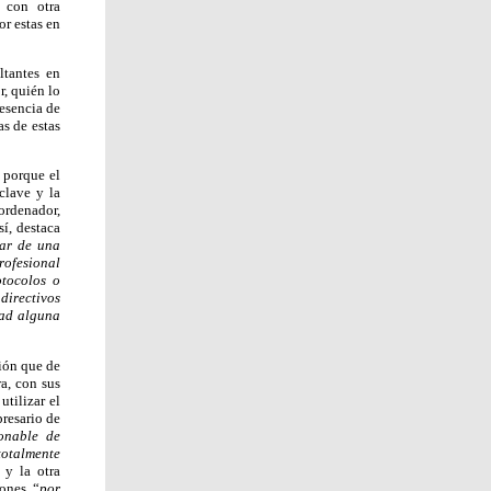
 con otra
r estas en
ltantes en
r, quién lo
esencia de
s de estas
 porque el
clave y la
ordenador,
í, destaca
ar de una
profesional
otocolos o
directivos
dad alguna
ción que de
ra, con sus
tilizar el
presario de
onable de
totalmente
 y la otra
iones “
por