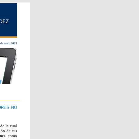
 de enero 2013
ORES NO
de la cual
ión de sus
nes
como