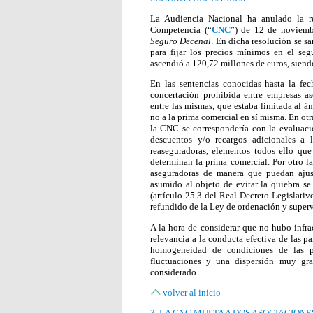
La Audiencia Nacional ha anulado la r
Competencia (“
CNC
”) de 12 de noviemb
Seguro Decenal
. En dicha resolución se s
para fijar los precios mínimos en el seg
ascendió a 120,72 millones de euros, siend
En las sentencias conocidas hasta la fe
concertación prohibida entre empresas as
entre las mismas, que estaba limitada al á
no a la prima comercial en sí misma. En otr
la CNC se correspondería con la evaluació
descuentos y/o recargos adicionales a 
reaseguradoras, elementos todos ello que
determinan la prima comercial. Por otro la
aseguradoras de manera que puedan ajust
asumido al objeto de evitar la quiebra se
(artículo 25.3 del Real Decreto Legislativ
refundido de la Ley de ordenación y superv
A la hora de considerar que no hubo infra
relevancia a la conducta efectiva de las pa
homogeneidad de condiciones de las pr
fluctuaciones y una dispersión muy gr
considerado.
volver al inicio
3. LA CNC MULTA A DOS ASOCIACION