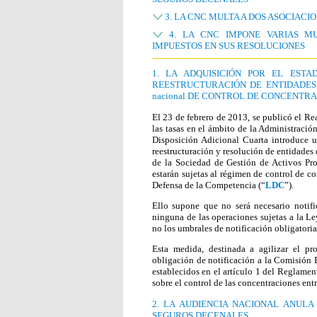
3. LA CNC MULTA A DOS ASOCIAC
4. LA CNC IMPONE VARIAS MU
IMPUESTOS EN SUS RESOLUCIONES
1. LA ADQUISICIÓN POR EL EST
REESTRUCTURACIÓN DE ENTIDADES
nacional DE CONTROL DE CONCENTR
El 23 de febrero de 2013, se publicó el Re
las tasas en el ámbito de la Administración 
Disposición Adicional Cuarta introduce 
reestructuración y resolución de entidades d
de la Sociedad de Gestión de Activos Pro
estarán sujetas al régimen de control de c
Defensa de la Competencia (“
LDC
”).
Ello supone que no será necesario notif
ninguna de las operaciones sujetas a la L
no los umbrales de notificación obligatoria
Esta medida, destinada a agilizar el pr
obligación de notificación a la Comisión 
establecidos en el artículo 1 del Reglame
sobre el control de las concentraciones ent
2. LA AUDIENCIA NACIONAL ANULA
SEGUROS DECENALES