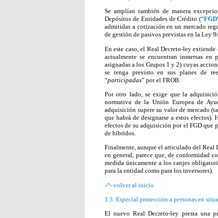
Se amplían también de manera excepcion
Depósitos de Entidades de Crédito (“
FGD
admitidas a cotización en un mercado regu
de gestión de pasivos previstas en la Ley 9
En este caso, el Real Decreto-ley extiende
actualmente se encuentran inmersas en p
asignadas a los Grupos 1 y 2) cuyas accio
se tenga previsto en sus planes de ree
“
participadas
” por el FROB.
Por otro lado, se exige que la adquisici
normativa de la Unión Europea de Ayu
adquisición supere su valor de mercado (t
que habrá de designarse a estos efectos). 
efectos de su adquisición por el FGD que po
de híbridos.
Finalmente, aunque el articulado del Real De
en general, parece que, de conformidad con
medida únicamente a los canjes obligatorio
para la entidad como para los inversores).
volver al inicio
1.3. Especial protección a personas en sit
El nuevo Real Decreto-ley presta una pr