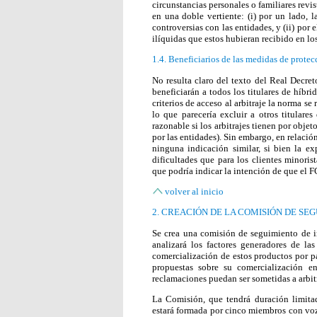
circunstancias personales o familiares revis
en una doble vertiente: (i) por un lado, la
controversias con las entidades, y (ii) por 
ilíquidas que estos hubieran recibido en los
1.4. Beneficiarios de las medidas de protec
No resulta claro del texto del Real Decret
beneficiarán a todos los titulares de híbri
criterios de acceso al arbitraje la norma se 
lo que parecería excluir a otros titulares
razonable si los arbitrajes tienen por objet
por las entidades). Sin embargo, en relació
ninguna indicación similar, si bien la ex
dificultades que para los clientes minorist
que podría indicar la intención de que el F
volver al inicio
2. CREACIÓN DE LA COMISIÓN DE SE
Se crea una comisión de seguimiento de i
analizará los factores generadores de las
comercialización de estos productos por pa
propuestas sobre su comercialización en
reclamaciones puedan ser sometidas a arbitr
La Comisión, que tendrá duración limita
estará formada por cinco miembros con voz