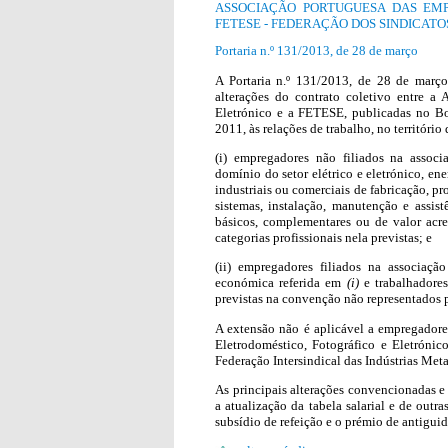
ASSOCIAÇÃO PORTUGUESA DAS EMP
FETESE - FEDERAÇÃO DOS SINDICAT
Portaria n.º 131/2013, de 28 de março
A Portaria n.º 131/2013, de 28 de março
alterações do contrato coletivo entre a
Eletrónico e a FETESE, publicadas no B
2011, às relações de trabalho, no território
(i) empregadores não filiados na assoc
domínio do setor elétrico e eletrónico, e
industriais ou comerciais de fabricação, pr
sistemas, instalação, manutenção e assist
básicos, complementares ou de valor acres
categorias profissionais nela previstas; e
(ii) empregadores filiados na associaç
económica referida em
(i)
e trabalhadores 
previstas na convenção não representados p
A extensão não é aplicável a empregadores
Eletrodoméstico, Fotográfico e Eletrónico
Federação Intersindical das Indústrias Meta
As principais alterações convencionadas e
a atualização da tabela salarial e de outr
subsídio de refeição e o prémio de antigui