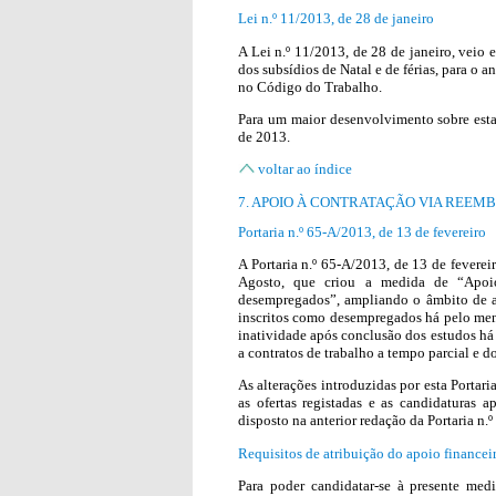
Lei n.º 11/2013, de 28 de janeiro
A Lei n.º 11/2013, de 28 de janeiro, veio
dos subsídios de Natal e de férias, para o 
no Código do Trabalho.
Para um maior desenvolvimento sobre esta 
de 2013.
voltar ao índice
7. APOIO À CONTRATAÇÃO VIA REEM
Portaria n.º 65-A/2013, de 13 de fevereiro
A Portaria n.º 65-A/2013, de 13 de fevereir
Agosto, que criou a medida de “Apoi
desempregados”, ampliando o âmbito de ap
inscritos como desempregados há pelo men
inatividade após conclusão dos estudos h
a contratos de trabalho a tempo parcial e d
As alterações introduzidas por esta Portar
as ofertas registadas e as candidaturas a
disposto na anterior redação da Portaria n.
Requisitos de atribuição do apoio financei
Para poder candidatar-se à presente me