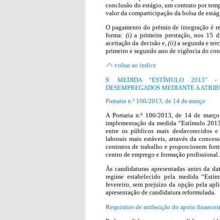
conclusão do estágio, um contrato por tem
valor da comparticipação da bolsa de estági
O pagamento do prémio de integração é rea
forma:
(i)
a primeira prestação, nos 15 d
aceitação da decisão e,
(ii)
a segunda e ter
primeiro e segundo ano de vigência do cont
voltar ao índice
9. MEDIDA “ESTÍMULO 2013”
DESEMPREGADOS MEDIANTE A ATRIBU
Portaria n.º 106/2013, de 14 de março
A Portaria n.º 106/2013, de 14 de març
implementação da medida “Estímulo 2013”
entre os públicos mais desfavorecidos 
laborais mais estáveis, através da conce
contratos de trabalho e proporcionem for
centro de emprego e formação profissional.
Às candidaturas apresentadas antes da dat
regime estabelecido pela medida “Estím
fevereiro, sem prejuízo da opção pela ap
apresentação de candidatura reformulada.
Requisitos de atribuição do apoio financei