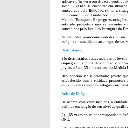
aplicável;
(iii)
ter a sua situação contributi
social;
(iv)
não se encontrar em situação
concedidos pelo IEFP, I.P.;
(v)
ter a situa
financiamento do Fundo Social Europe
Medida “Passaporte Emprego Associações e 
entidade promotora não se encontre em
concedidos pelo Instituto Português do Des
As entidades promotoras com dez ou meno
estágios em simultâneo ao abrigos destas 
Destinatários
São destinatários destas medidas os jovens e
emprego ou centros de emprego e formaç
jovens até aos 35 anos no caso da Medida 
Não poderão ser selecionados jovens qu
estabelecido com a entidade promotora u
estágio (com exceção de estágios curricular
Bolsa de Estágio
De acordo com estas medidas, a entidade
definida em função do seu nível de qualifi
(i) 1,65 vezes do valor correspondente IAS
QNQ;
(ii) 1,4 vezes do valor correspondente ao I