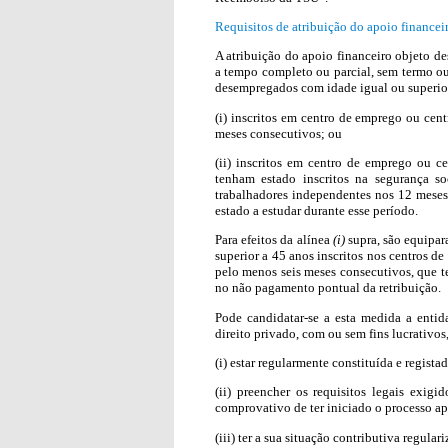
Requisitos de atribuição do apoio financei
A atribuição do apoio financeiro objeto d
a tempo completo ou parcial, sem termo ou
desempregados com idade igual ou superior
(i) inscritos em centro de emprego ou cen
meses consecutivos; ou
(ii) inscritos em centro de emprego ou c
tenham estado inscritos na segurança s
trabalhadores independentes nos 12 mese
estado a estudar durante esse período.
Para efeitos da alínea
(i)
supra, são equipar
superior a 45 anos inscritos nos centros d
pelo menos seis meses consecutivos, que 
no não pagamento pontual da retribuição.
Pode candidatar-se a esta medida a entid
direito privado, com ou sem fins lucrativo
(i) estar regularmente constituída e registad
(ii) preencher os requisitos legais exigi
comprovativo de ter iniciado o processo ap
(iii) ter a sua situação contributiva regular