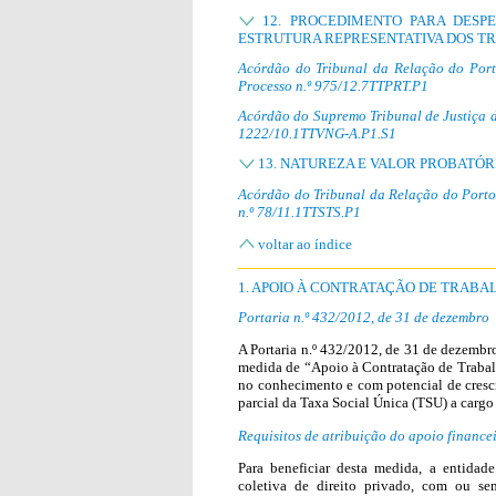
12. PROCEDIMENTO PARA DESP
ESTRUTURA REPRESENTATIVA DOS 
Acórdão do Tribunal da Relação do Port
Processo n.º 975/12.7TTPRT.P1
Acórdão do Supremo Tribunal de Justiça d
1222/10.1TTVNG-A.P1.S1
13. NATUREZA E VALOR PROBATÓ
Acórdão do Tribunal da Relação do Porto
n.º 78/11.1TTSTS.P1
voltar ao índice
1. APOIO À CONTRATAÇÃO DE TRAB
Portaria n.º 432/2012, de 31 de dezembro
A Portaria n.º 432/2012, de 31 de dezembro
medida de “Apoio à Contratação de Trabalh
no conhecimento e com potencial de cresci
parcial da Taxa Social Única (TSU) a carg
Requisitos de atribuição do apoio finance
Para beneficiar desta medida, a entida
coletiva de direito privado, com ou se