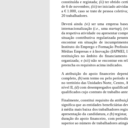
constituída e registada;
(ii)
ter obtido cert
de 6 de novembro;
(iii)
ter iniciado ativid
a € 1.000, caso se trate de pessoa coletiva
20 trabalhadores.
Deverá ainda
(vi)
ser uma empresa base
internacionalização (
i.e.
, uma
startup
); (
vi
da respetiva atividade ou apresentar compr
situação contributiva regularizada perant
encontrar em situação de incumprimento
Instituto do Emprego e Formação Profissiona
Médias Empresas e à Inovação (IAPMEI, I.
restituições no âmbito do financiament
organizada; e
(xii)
não se encontrar em re
preencha os requisitos acima indicados.
A atribuição do apoio financeiro depen
completo,
(b)
sem termo ou pelo período 
no território das Unidades Norte, Centro, 
nível II,
(d)
com desempregados qualificado
qualificados cujo contrato de trabalho ant
Finalmente, constitui requisito da atribui
significa que as entidades beneficiárias d
à média mais baixa dos trabalhadores regi
apresentação da candidatura, e
(b)
registar,
duração do apoio financeiro, com periodi
superior ao número de trabalhadores atingi