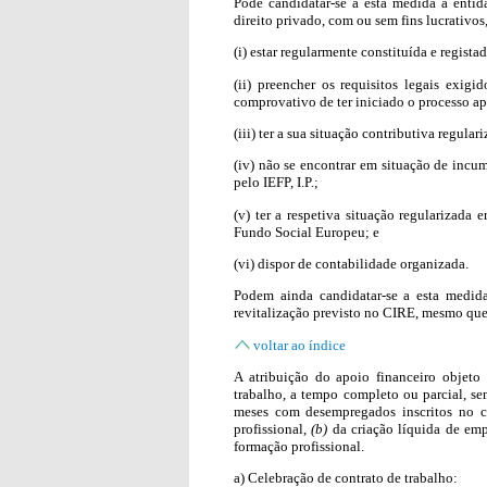
Pode candidatar-se a esta medida a entid
direito privado, com ou sem fins lucrativo
(i) estar regularmente constituída e registad
(ii) preencher os requisitos legais exigi
comprovativo de ter iniciado o processo ap
(iii) ter a sua situação contributiva regular
(iv) não se encontrar em situação de incu
pelo IEFP, I.P.;
(v) ter a respetiva situação regularizada
Fundo Social Europeu; e
(vi) dispor de contabilidade organizada.
Podem ainda candidatar-se a esta medid
revitalização previsto no CIRE, mesmo qu
voltar ao índice
A atribuição do apoio financeiro objet
trabalho, a tempo completo ou parcial, s
meses com desempregados inscritos no 
profissional,
(b)
da criação líquida de em
formação profissional.
a) Celebração de contrato de trabalho: