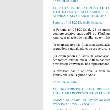
voltar ao índice
11. PORTARIA DE EXTENSÃO DO C
PORTUGUESA DE SEGURADORES E 
ATIVIDADE SEGURADORA E OUTRO
Portaria n.º 134/2013, de 28 de março
A Portaria n.º 134/2013, de 28 de março
contrato coletivo entre a APS e o STAS, p
janeiro, às relações de trabalho, no territór
(i) empregadores não filiados na associaç
seguradora e trabalhadores ao seu serviço, d
(ii) empregadores filiados na associaç
económica referida em
(i)
e trabalhadores 
previstas na convenção, não representados 
A extensão não é aplicável a trabalh
Profissionais de Seguros e Afins.
voltar ao índice
12. PROCEDIMENTO PARA DESPE
ESTRUTURA REPRESENTATIVA DOS 
Acórdão do Tribunal da Relação do Port
Processo n.º 975/12.7TTPRT.P1