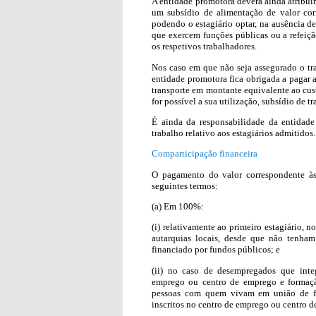
A entidade promotora deverá ainda atribuir
um subsídio de alimentação de valor cor
podendo o estagiário optar, na ausência de
que exercem funções públicas ou a refeição
os respetivos trabalhadores.
Nos caso em que não seja assegurado o tran
entidade promotora fica obrigada a pagar 
transporte em montante equivalente ao cust
for possível a sua utilização, subsídio de
É ainda da responsabilidade da entidad
trabalho relativo aos estagiários admitidos
Comparticipação financeira
O pagamento do valor correspondente às 
seguintes termos:
(a) Em 100%:
(i) relativamente ao primeiro estagiário,
autarquias locais, desde que não tenham
financiado por fundos públicos; e
(ii) no caso de desempregados que inte
emprego ou centro de emprego e formaçã
pessoas com quem vivam em união de fa
inscritos no centro de emprego ou centro d