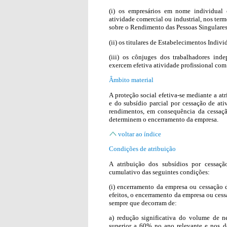
(i) os empresários em nome individual 
atividade comercial ou industrial, nos ter
sobre o Rendimento das Pessoas Singulares
(ii) os titulares de Estabelecimentos Indiv
(iii) os cônjuges dos trabalhadores inde
exercem efetiva atividade profissional com
Âmbito material
A proteção social efetiva-se mediante a at
e do subsídio parcial por cessação de ati
rendimentos, em consequência da cessação
determinem o encerramento da empresa.
voltar ao índice
Condições de atribuição
A atribuição dos subsídios por cessaçã
cumulativo das seguintes condições:
(i) encerramento da empresa ou cessação d
efeitos, o encerramento da empresa ou cess
sempre que decorram de:
a) redução significativa do volume de 
superior a 60% no ano relevante e nos do