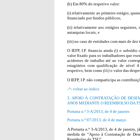
(b) Em 80% do respetivo valor:
(i) relativamente ao primeiro estágio, qua
financiado por fundos públicos;
(ii) relativamente aos estágios seguintes
autarquias locais; e
(iii) no caso de entidades com mais de dez 
O IEFP, I.P. financia ainda
(i)
o subsídio d
valor fixado para os trabalhadores que ex
acidentes de trabalho até ao valor corres
estagiários com qualificação de nível 
respetivo, bem como
(iii)
o valor das despes
O IEFP, I.P. não comparticipa as contribuiç
voltar ao índice
3. APOIO À CONTRATAÇÃO DE DESE
ANOS MEDIANTE O REEMBOLSO DA T
Portaria n.º 3-A/2013, de 4 de janeiro
Portaria n.º 97/2013, de 4 de março
A Portaria n.º 3-A/2013, de 4 de janeiro, j
medida de “Apoio à Contratação de Dese
Reembolso da TSU”.