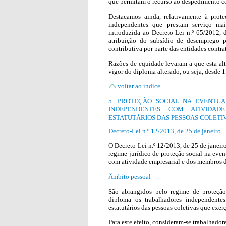
que permitam o recurso ao despedimento co
Destacamos ainda, relativamente à prot
independentes que prestam serviço maio
introduzida ao Decreto-Lei n.º 65/2012, 
atribuição do subsídio de desemprego 
contributiva por parte das entidades contra
Razões de equidade levaram a que esta alt
vigor do diploma alterado, ou seja, desde 1
voltar ao índice
5. PROTEÇÃO SOCIAL NA EVENTU
INDEPENDENTES COM ATIVIDA
ESTATUTÁRIOS DAS PESSOAS COLETI
Decreto-Lei n.º 12/2013, de 25 de janeiro
O Decreto-Lei n.º 12/2013, de 25 de janeiro
regime jurídico de proteção social na eve
com atividade empresarial e dos membros do
Âmbito pessoal
São abrangidos pelo regime de proteção
diploma os trabalhadores independente
estatutários das pessoas coletivas que exe
Para este efeito, consideram-se trabalhado