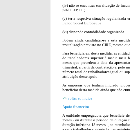
(iv) não se encontrar em situação de incu
pelo IEFP, I.P.;
(v) ter a respetiva situação regularizada
Fundo Social Europeu; e
(vi) dispor de contabilidade organizada.
Podem ainda candidatar-se a esta medid
revitalização previsto no CIRE, mesmo qu
Para beneficiarem desta medida, as entida
de trabalhadores superior à média mais b
meses que precedem a data da apresenta
trimestral, a partir da contratação e, pelo
número total de trabalhadores igual ou su
atribuição desse apoio.
As empresas que tenham iniciado proces
beneficiar desta medida ainda que não cum
voltar ao índice
Apoio financeiro
A entidade empregadora que beneficie de
meses - ou durante o período de duração i
duração inferior a 18 meses -, ao reembols
a cada trabalhador contratado, nas seguint