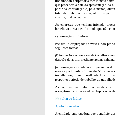
trabalhadores superior à média mais baixa
que precedem a data da apresentação da su
partir da contratação e, pelo menos, dur
total de trabalhadores igual ou superi
atribuição desse apoio.
As empresas que tenham iniciado proces
beneficiar desta medida ainda que não cum
c) Formação profissional
Por fim, o empregador deverá ainda propo
seguintes formas:
(i) formação em contexto de trabalho ajus
duração do apoio, mediante acompanhamen
(ii) formação ajustada às competências do
uma carga horária mínima de 50 horas e r
trabalho ou, quando realizada fora do ho
respetivo período de trabalho do trabalhado
As empresas que tenham menos de cinco t
obrigatoriamente segundo o disposto na a
voltar ao índice
Apoio financeiro
A entidade empregadora que beneficie des