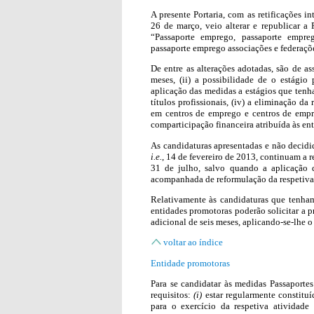
A presente Portaria, com as retificações i
26 de março, veio alterar e republicar a
“Passaporte emprego, passaporte empre
passaporte emprego associações e federaçõe
De entre as alterações adotadas, são de a
meses, (ii) a possibilidade de o estágio 
aplicação das medidas a estágios que tenh
títulos profissionais, (iv) a eliminação da
em centros de emprego e centros de empr
comparticipação financeira atribuída às en
As candidaturas apresentadas e não decidid
i.e.
, 14 de fevereiro de 2013, continuam a r
31 de julho, salvo quando a aplicação 
acompanhada de reformulação da respetiva
Relativamente às candidaturas que tenham
entidades promotoras poderão solicitar a 
adicional de seis meses, aplicando-se-lhe 
voltar ao índice
Entidade promotoras
Para se candidatar às medidas Passaporte
requisitos:
(i)
estar regularmente constituí
para o exercício da respetiva atividade