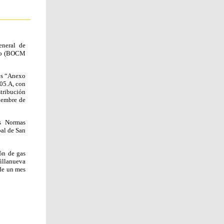
eneral de
sco (BOCM
nes “Anexo
-05.A, con
tribución
iembre de
as Normas
pal de San
ión de gas
Villanueva
 de un mes