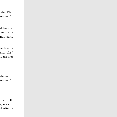
 del Plan
formación
 debiendo
rme de la
ando parte
Cambio de
ector 119”
 de un mes
rdenación
formación
úmero 10
gentes en
rámite de