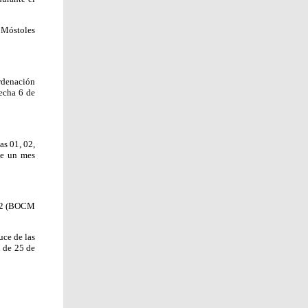
 Móstoles
rdenación
echa 6 de
as 01, 02,
de un mes
P 12 (BOCM
uce de las
 de 25 de