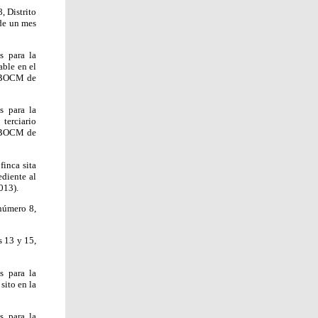
, Distrito
 de un mes
s para la
able en el
 (BOCM de
s para la
terciario
8 (BOCM de
finca sita
ediente al
013).
 número 8,
s 13 y 15,
s para la
sito en la
s para la