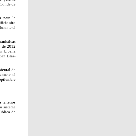
l Conde de
s para la
ficio sito
durante el
banísticas
o de 2012
ón Urbana
San Blas-
biental de
somete el
eptiembre
s terrenos
o sistema
ública de