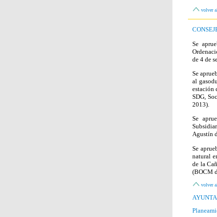
volver a
CONSEJ
Se aprue
Ordenaci
de 4 de s
Se aprueb
al gasodu
estación
SDG, Soc
2013).
Se aprue
Subsidiar
Agustín 
Se aprueb
natural e
de la Cañ
(BOCM de
volver a
AYUNTA
Planeami