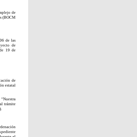
mplejo de
 mes (BOCM
06 de las
oyecto de
 de 19 de
cación de
ón estatal
 “Nuestra
al trámite
).
rdenación
pediente
urante el