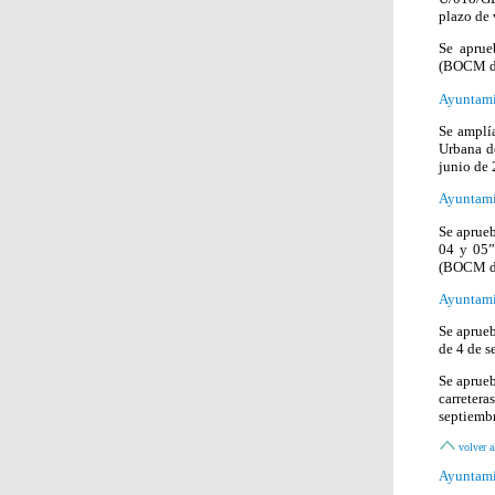
plazo de
Se aprue
(BOCM de
Ayuntami
Se amplí
Urbana d
junio de
Ayuntami
Se aprueb
04 y 05”
(BOCM de
Ayuntami
Se aprueb
de 4 de s
Se aprueb
carreter
septiembr
volver a
Ayuntami