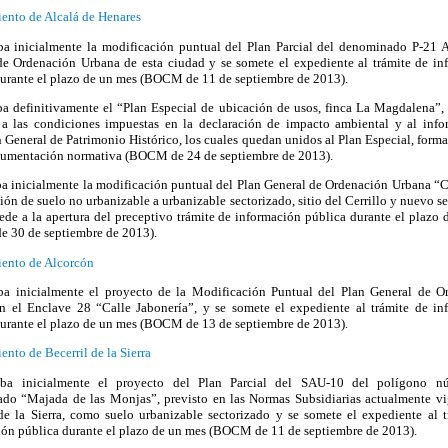
ento de Alcalá de Henares
ba inicialmente la modificación puntual del Plan Parcial del denominado P-21 A
de Ordenación Urbana de esta ciudad y se somete el expediente al trámite de in
durante el plazo de un mes (BOCM de 11 de septiembre de 2013).
ba definitivamente el “Plan Especial de ubicación de usos, finca La Magdalena”,
e a las condiciones impuestas en la declaración de impacto ambiental y al info
 General de Patrimonio Histórico, los cuales quedan unidos al Plan Especial, form
cumentación normativa (BOCM de 24 de septiembre de 2013).
ba inicialmente la modificación puntual del Plan General de Ordenación Urbana “
ción de suelo no urbanizable a urbanizable sectorizado, sitio del Cerrillo y nuevo s
ede a la apertura del preceptivo trámite de información pública durante el plazo
 30 de septiembre de 2013).
ento de Alcorcón
ba inicialmente el proyecto de la Modificación Puntual del Plan General de O
n el Enclave 28 “Calle Jabonería”, y se somete el expediente al trámite de in
durante el plazo de un mes (BOCM de 13 de septiembre de 2013).
nto de Becerril de la Sierra
eba inicialmente el proyecto del Plan Parcial del SAU-10 del polígono n
do “Majada de las Monjas”, previsto en las Normas Subsidiarias actualmente vi
 de la Sierra, como suelo urbanizable sectorizado y se somete el expediente al t
ión pública durante el plazo de un mes (BOCM de 11 de septiembre de 2013).