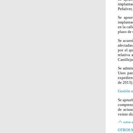
implantac
Peñalver
Se aprue
implantac
en la cal
plazo de
Se acuerd
afectada
por el q
relativa
Canillej
Se admite
Usos par
expedien
de 2013).
Gestión u
Se aprueb
comprend
de actua
veinte d
volver a
OTROS 