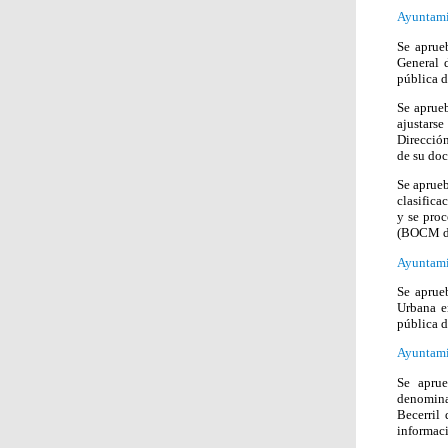
Ayuntami
Se aprue
General 
pública 
Se aprue
ajustars
Dirección
de su do
Se aprue
clasifica
y se proc
(BOCM de
Ayuntami
Se aprue
Urbana e
pública 
Ayuntamie
Se apru
denomina
Becerril
informac