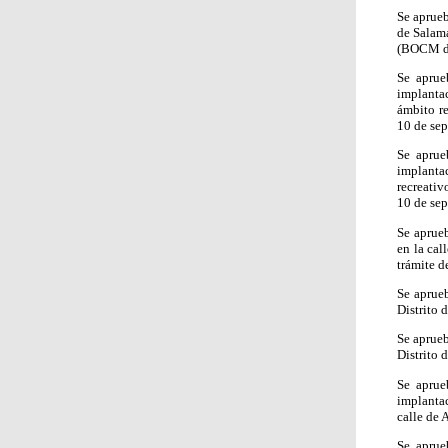
Se aprueb
de Salama
(BOCM de
Se aprue
implantac
ámbito r
10 de sep
Se aprue
implanta
recreativ
10 de sep
Se aprueb
en la cal
trámite d
Se aprueb
Distrito 
Se aprueb
Distrito
Se aprue
implantac
calle de
Se aprue