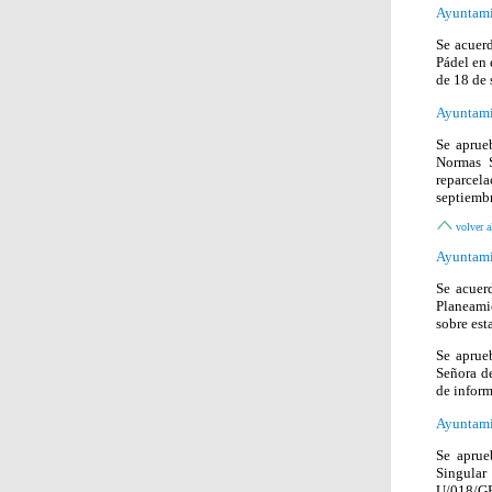
Ayuntami
Se acuer
Pádel en 
de 18 de 
Ayuntami
Se aprue
Normas S
reparcel
septiembr
volver a
Ayuntami
Se acuer
Planeamie
sobre est
Se aprue
Señora de
de inform
Ayuntami
Se aprue
Singula
U/018/GE