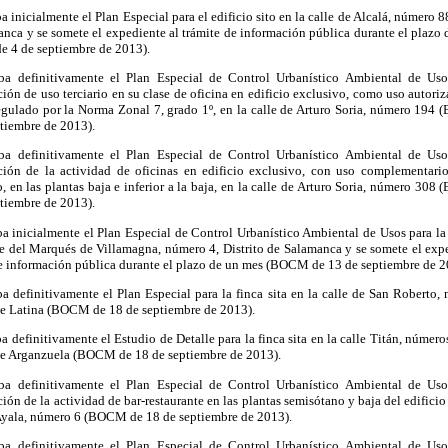
a inicialmente el Plan Especial para el edificio sito en la calle de Alcalá, número 88
nca y se somete el expediente al trámite de información pública durante el plazo
 4 de septiembre de 2013).
ba definitivamente el Plan Especial de Control Urbanístico Ambiental de Uso
ión de uso terciario en su clase de oficina en edificio exclusivo, como uso autoriz
egulado por la Norma Zonal 7, grado 1º, en la calle de Arturo Soria, número 194
tiembre de 2013).
ba definitivamente el Plan Especial de Control Urbanístico Ambiental de Uso
ción de la actividad de oficinas en edificio exclusivo, con uso complementario 
o, en las plantas baja e inferior a la baja, en la calle de Arturo Soria, número 30
tiembre de 2013).
a inicialmente el Plan Especial de Control Urbanístico Ambiental de Usos para la 
le del Marqués de Villamagna, número 4, Distrito de Salamanca y se somete el exp
e información pública durante el plazo de un mes (BOCM de 13 de septiembre de 2
a definitivamente el Plan Especial para la finca sita en la calle de San Roberto,
de Latina (BOCM de 18 de septiembre de 2013).
a definitivamente el Estudio de Detalle para la finca sita en la calle Titán, número
 de Arganzuela (BOCM de 18 de septiembre de 2013).
ba definitivamente el Plan Especial de Control Urbanístico Ambiental de Uso
ión de la actividad de bar-restaurante en las plantas semisótano y baja del edificio 
 Ayala, número 6 (BOCM de 18 de septiembre de 2013).
ba definitivamente el Plan Especial de Control Urbanístico Ambiental de Uso