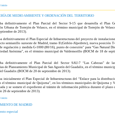
l inicio
ERÍA DE MEDIO AMBIENTE Y ORDENACIÓN DEL TERRITORIO
ba definitivamente el Plan Parcial del Sector S-15 que desarrolla el Plan G
ón Urbana de Torrejón de Velasco, en el término municipal de Torrejón de Vela
eptiembre de 2013).
a definitivamente el Plan Especial de Infraestructuras del proyecto de instalacio
cto semianillo suroeste de Madrid, tramo II (Griñón-Alpedrete), nueva posición T
 de regulación y medida G-1000 (80/16), punto de conexión” para “Gas Natural Dis
iedad Anónima”, en el término municipal de Valdemorillo (BOCM de 18 de sept
ba definitivamente el Plan Parcial del Sector SAU-7 “Las Cabezas” de l
ias de Planeamiento Municipal de San Agustín del Guadalix, en el término munici
del Guadalix (BOCM de 20 de septiembre de 2013).
a inicialmente el Plan Especial de Infraestructuras del “Enlace para la distribuc
n el término municipal de Quijorna”, en los términos municipales de Quijorna y 
ada y se somete el expediente al trámite de información pública durante el plazo
 26 de septiembre de 2013).
l inicio
MIENTO DE MADRID
ento especial