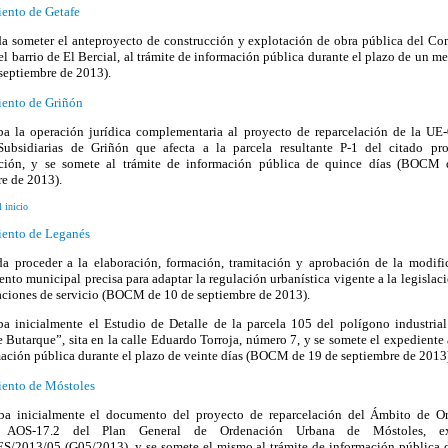
ento de Getafe
da someter el anteproyecto de construcción y explotación de obra pública del Co
el barrio de El Bercial, al trámite de información pública durante el plazo de un
septiembre de 2013).
ento de Griñón
ba la operación jurídica complementaria al proyecto de reparcelación de la UE-
ubsidiarias de Griñón que afecta a la parcela resultante P-1 del citado pr
ación, y se somete al trámite de información pública de quince días (BOCM
e de 2013).
l inicio
ento de Leganés
da proceder a la elaboración, formación, tramitación y aprobación de la modifi
nto municipal precisa para adaptar la regulación urbanística vigente a la legislaci
aciones de servicio (BOCM de 10 de septiembre de 2013).
ba inicialmente el Estudio de Detalle de la parcela 105 del polígono industrial
 Butarque”, sita en la calle Eduardo Torroja, número 7, y se somete el expediente 
ación pública durante el plazo de veinte días (BOCM de 19 de septiembre de 2013
ento de Móstoles
ba inicialmente el documento del proyecto de reparcelación del Ámbito de O
r AOS-17.2 del Plan General de Ordenación Urbana de Móstoles, ex
S/2013/05 (G05/2013), y se somete el mismo al trámite de información pública d