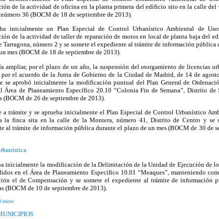
ión de la actividad de oficina en la planta primera del edificio sito en la calle de
, número 36 (BOCM de 18 de septiembre de 2013).
ba inicialmente un Plan Especial de Control Urbanístico Ambiental de Uso
ión de la actividad de taller de reparación de motos en local de planta baja del edi
le Tarragona, número 2 y se somete el expediente al trámite de información pública 
 un mes (BOCM de 18 de septiembre de 2013).
a ampliar, por el plazo de un año, la suspensión del otorgamiento de licencias ur
s por el acuerdo de la Junta de Gobierno de la Ciudad de Madrid, de 14 de agost
ue se aprobó inicialmente la modificación puntual del Plan General de Ordenaci
 al Área de Planeamiento Específico 20.10 “Colonia Fin de Semana”, Distrito de 
as (BOCM de 26 de septiembre de 2013).
 a trámite y se aprueba inicialmente el Plan Especial de Control Urbanístico Am
a la finca sita en la calle de la Montera, número 41, Distrito de Centro y se 
te al trámite de información pública durante el plazo de un mes (BOCM de 30 de s
rbanística
a inicialmente la modificación de la Delimitación de la Unidad de Ejecución de lo
idos en el Área de Planeamiento Específico 10.01 “Meaques”, manteniendo com
ción el de Compensación y se somete el expediente al trámite de información p
ías (BOCM de 10 de septiembre de 2013).
l inicio
MUNICIPIOS