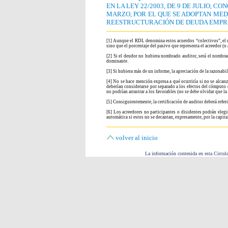
EN LA LEY 22/2003, DE 9 DE JULIO, C
MARZO, POR EL QUE SE ADOPTAN MED
REESTRUCTURACIÓN DE DEUDA EMPR
[1] Aunque el RDL denomina estos acuerdos “colectivos”, el cr
sino que el porcentaje del pasivo que representa el acreedor (o
[2] Si el deudor no hubiera nombrado auditor, será el nombrad
dominante.
[3] Si hubiera más de un informe, la apreciación de la razonabil
[4] No se hace mención expresa a qué ocurriría si no se alcan
deberían considerarse por separado a los efectos del cómputo
no podrían arrastrar a los favorables (no se debe olvidar que la
[5] Consiguientemente, la certificación de auditor deberá refer
[6] Los acreedores no participantes o disidentes podrán elegir
automática si estos no se decantan, expresamente, por la capita
volver al inicio
La información contenida en esta Circula