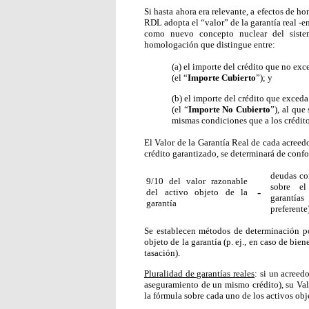
Si hasta ahora era relevante, a efectos de ho
RDL adopta el “valor” de la garantía real -en
como nuevo concepto nuclear del sist
homologación que distingue entre:
(a) el importe del crédito que no exc
(el “
Importe Cubierto
”); y
(b) el importe del crédito que exceda
(el “
Importe No Cubierto
”), al que
mismas condiciones que a los créditos
El Valor de la Garantía Real de cada acreedor
crédito garantizado, se determinará de conf
deudas con
9/10 del valor razonable
sobre el
-
del activo objeto de la
garantí
garantía
preferente
Se establecen métodos de determinación po
objeto de la garantía (p. ej., en caso de bie
tasación).
Pluralidad de garantías reales
: si un acreed
aseguramiento de un mismo crédito), su Valo
la fórmula sobre cada uno de los activos obje