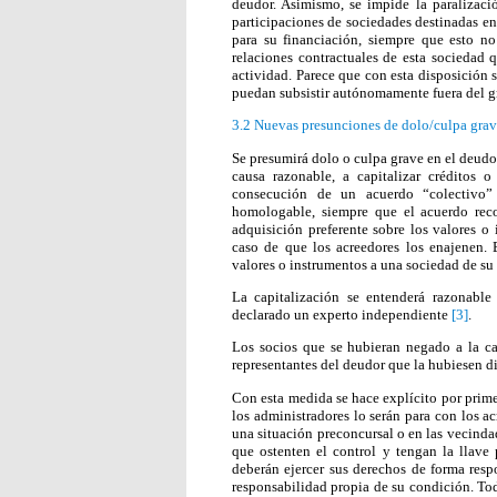
deudor. Asimismo, se impide la paralizació
participaciones de sociedades destinadas en
para su financiación, siempre que esto n
relaciones contractuales de esta sociedad 
actividad. Parece que con esta disposición 
puedan subsistir autónomamente fuera del g
3.2 Nuevas presunciones de dolo/culpa grave
Se presumirá dolo o culpa grave en el deudor
causa razonable, a capitalizar créditos o
consecución de un acuerdo “colectivo”
homologable, siempre que el acuerdo rec
adquisición preferente sobre los valores o
caso de que los acreedores los enajenen. E
valores o instrumentos a una sociedad de su
La capitalización se entenderá razonable 
declarado un experto independiente
[3]
.
Los socios que se hubieran negado a la ca
representantes del deudor que la hubiesen d
Con esta medida se hace explícito por prime
los administradores lo serán para con los a
una situación preconcursal o en las vecinda
que ostenten el control y tengan la llave 
deberán ejercer sus derechos de forma resp
responsabilidad propia de su condición. Tod