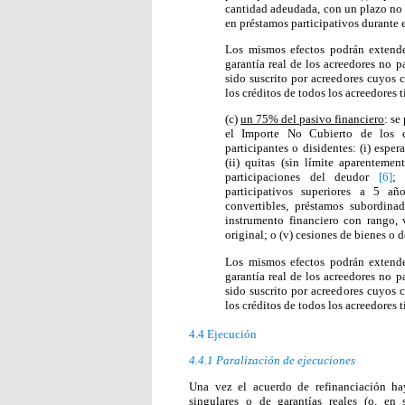
cantidad adeudada, con un plazo no su
en préstamos participativos durante
Los mismos efectos podrán extende
garantía real de los acreedores no p
sido suscrito por acreedores cuyos 
los créditos de todos los acreedores t
(c)
un 75% del pasivo financiero
: se
el Importe No Cubierto de los c
participantes o disidentes: (i) esp
(ii) quitas (sin límite aparentemen
participaciones del deudor
[6]
; 
participativos superiores a 5 
convertibles, préstamos subordinad
instrumento financiero con rango, v
original; o (v) cesiones de bienes o 
Los mismos efectos podrán extende
garantía real de los acreedores no p
sido suscrito por acreedores cuyos 
los créditos de todos los acreedores t
4.4 Ejecución
4.4.1 Paralización de ejecuciones
Una vez el acuerdo de refinanciación ha
singulares o de garantías reales (o, en 