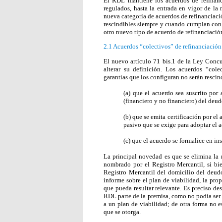
El RDL mantiene los acuerdos de refinanc
regulados, hasta la entrada en vigor de la
nueva categoría de acuerdos de refinanciac
rescindibles siempre y cuando cumplan con c
otro nuevo tipo de acuerdo de refinanciació
2.1
Acuerdos “colectivos” de refinanciación
El nuevo artículo 71 bis.1 de la Ley Concu
alterar su definición. Los acuerdos “cole
garantías que los configuran no serán rescind
(a) que el acuerdo sea suscrito por
(financiero y no financiero) del deud
(b) que se emita certificación por el
pasivo que se exige para adoptar el
(c) que el acuerdo se formalice en i
La principal novedad es que se elimina la
nombrado por el Registro Mercantil, si bie
Registro Mercantil del domicilio del deu
informe sobre el plan de viabilidad, la prop
que pueda resultar relevante. Es preciso d
RDL parte de la premisa, como no podía ser 
a un plan de viabilidad; de otra forma no est
que se otorga.