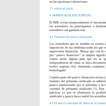
en las oportunas valoraciones.
volver al inicio
4. HOMOLOGACIÓN JUDICIAL
El RDL revisa sustancialmente el mecanism
los acreedores no participantes o disiden
acreedores con garantía real.
4.1 Titulares de pasivo financiero
Los acreedores que se tendrán en cuenta
imposición de sus medidas) serán los que se
supervisión financiera. Nótese que con la s
por “pasivo financiero” se amplía signif
vemos razón alguna para que no se apl
independencia de cómo se haya documentad
avales, seguros, etc). Asimismo, cualquier
homologado.
Cuando parte del pasivo financiero incluya 
titulares del préstamo sindicado se adhier
pasivo representado por el préstamo o la m
contrato de préstamo sindicado
[4]
. Esta
práctica, ya que se eliminaría la posibi
sindicado y parece hacer estéril los acuerdo
4.2 El nuevo concepto de Valor de la Garant