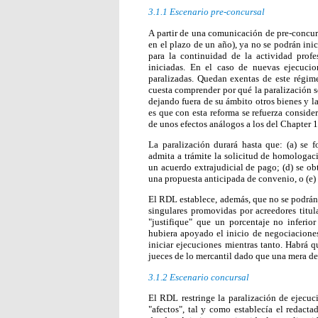
3.1.1 Escenario pre-concursal
A partir de una comunicación de pre-concu
en el plazo de un año), ya no se podrán inic
para la continuidad de la actividad prof
iniciadas. En el caso de nuevas ejecucio
paralizadas. Quedan exentas de este régime
cuesta comprender por qué la paralización se 
dejando fuera de su ámbito otros bienes y las
es que con esta reforma se refuerza consider
de unos efectos análogos a los del Chapter 
La paralización durará hasta que: (a) se f
admita a trámite la solicitud de homologac
un acuerdo extrajudicial de pago; (d) se ob
una propuesta anticipada de convenio, o (e) 
El RDL establece, además, que no se podrán 
singulares promovidas por acreedores titul
"justifique" que un porcentaje no inferior
hubiera apoyado el inicio de negociacione
iniciar ejecuciones mientras tanto. Habrá q
jueces de lo mercantil dado que una mera de
3.1.2
Escenario concursal
El RDL restringe la paralización de ejecuc
"afectos", tal y como establecía el redacta