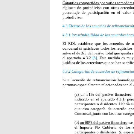
Garantías compartidas por varios acreedore
régimen de proindiviso con otros acreedor
porcentaje de participación en el valor 
proindiviso.
4.3 Efectos de los acuerdos de refinanciac
4.3.1
Irrescindibilidad de los acuerdos ho
El RDL establece que los acuerdos de re
concursal si satisfacen todos los requisitos
salvo el de 3/5 del pasivo total que queda s
el apartado 4.3.2
[5]
. Esta medida es muy 
jurídica de los acreedores que se han sacrifi
4.3.2
Categorías de acuerdos de refinanci
Si el acuerdo de refinanciación homologa
personas especialmente relacionadas con el 
(a)
un 51% del pasivo financiero
:
indicado en el apartado 4.3.1, per
participantes o disidentes. Habría s
que esta categoría de acuerdo apa
Concursal, junto con las otras catego
(b)
un 60% del pasivo financiero
: se
el Importe No Cubierto de los c
participantes o disidentes: (i) esper