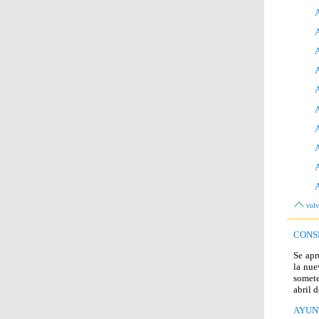
A
A
A
A
A
A
A
A
A
volv
CONS
Se apr
la nue
somete
abril 
AYUN