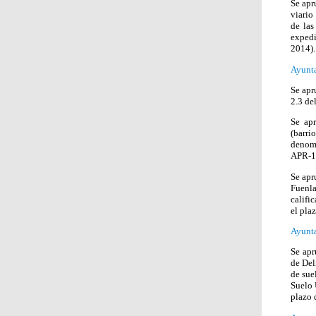
Se apr
viario
de las
expedi
2014).
Ayunt
Se apr
2.3 de
Se apr
(barri
denomi
APR-12
Se apr
Fuenla
califi
el pla
Ayunta
Se apr
de Del
de sue
Suelo 
plazo 