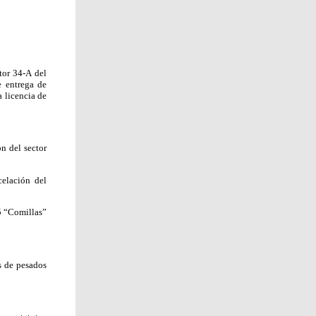
tor 34-A del
e entrega de
 licencia de
n del sector
celación del
5 “Comillas”
s de pesados