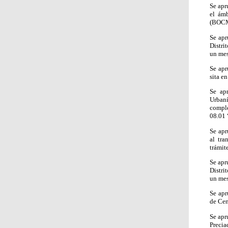
Se apr
el ámb
(BOCM 
Se apr
Distri
un mes
Se apr
sita e
Se ap
Urban
comple
08.01 
Se apr
al tra
trámit
Se apr
Distri
un mes
Se apr
de Cen
Se apr
Precia