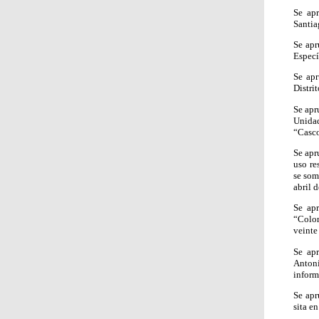
Se apr
Santia
Se apr
Especí
Se apr
Distri
Se apr
Unidad
“Casco
Se apr
uso re
se som
abril 
Se apr
“Colon
veinte
Se apr
Anton
inform
Se apr
sita e