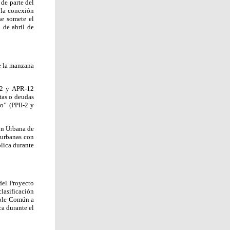
de parte del
 la conexión
se somete el
 de abril de
de la manzana
I-2 y APR-12
otas o deudas
o” (PPII-2 y
ón Urbana de
 urbanas con
blica durante
del Proyecto
lasificación
able Común a
a durante el