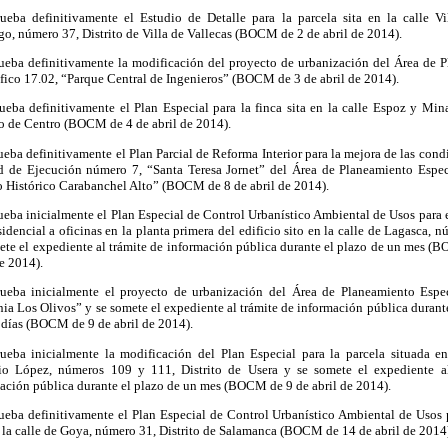
ueba definitivamente el Estudio de Detalle para la parcela sita en la calle V
go, número 37, Distrito de Villa de Vallecas (BOCM de 2 de abril de 2014).
ueba definitivamente la modificación del proyecto de urbanización del Área de 
fico 17.02, “Parque Central de Ingenieros” (BOCM de 3 de abril de 2014).
ueba definitivamente el Plan Especial para la finca sita en la calle Espoz y Min
to de Centro (BOCM de 4 de abril de 2014).
ueba definitivamente el Plan Parcial de Reforma Interior para la mejora de las cond
 de Ejecución número 7, “Santa Teresa Jornet” del Área de Planeamiento Espec
 Histórico Carabanchel Alto” (BOCM de 8 de abril de 2014).
ueba inicialmente el Plan Especial de Control Urbanístico Ambiental de Usos para 
sidencial a oficinas en la planta primera del edificio sito en la calle de Lagasca, 
ete el expediente al trámite de información pública durante el plazo de un mes (
de 2014).
ueba inicialmente el proyecto de urbanización del Área de Planeamiento Espe
ia Los Olivos” y se somete el expediente al trámite de información pública durante
 días (BOCM de 9 de abril de 2014).
ueba inicialmente la modificación del Plan Especial para la parcela situada en
io López, números 109 y 111, Distrito de Usera y se somete el expediente al
ación pública durante el plazo de un mes (BOCM de 9 de abril de 2014).
ueba definitivamente el Plan Especial de Control Urbanístico Ambiental de Usos p
n la calle de Goya, número 31, Distrito de Salamanca (BOCM de 14 de abril de 2014