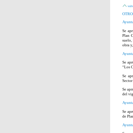
volv
OTRO
Ayunta
Se apr
Plan G
suelo,
obra y
Ayunt
Se apr
“Los C
Se apr
Sector
Se apr
del vi
Ayunt
Se apr
de Pla
Ayunta