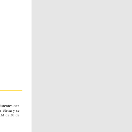
istentes con
 Sierra y se
OCM de 30 de