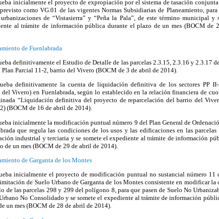
ueba inicialmente el proyecto de expropiación por el sistema de tasación conjunta 
 previsto como VG.01 de las vigentes Normas Subsidiarias de Planeamiento, para
 urbanizaciones de “Vistasierra” y “Peña la Pala”, de este término municipal y 
ente al trámite de información pública durante el plazo de un mes (BOCM de 2
amiento de Fuenlabrada
ueba definitivamente el Estudio de Detalle de las parcelas 2.3.15, 2.3.16 y 2.3.17 
l Plan Parcial 11-2, barrio del Vivero (BOCM de 3 de abril de 2014).
ueba definitivamente la cuenta de liquidación definitiva de los sectores PP I
o del Vivero) en Fuenlabrada, según lo establecido en la relación financiera de cu
nada “Liquidación definitiva del proyecto de reparcelación del barrio del Viver
) (BOCM de 16 de abril de 2014).
ueba inicialmente la modificación puntual número 9 del Plan General de Ordenaci
brada que regula las condiciones de los usos y las edificaciones en las parcelas
cación industrial y terciaria y se somete el expediente al trámite de información pú
zo de un mes (BOCM de 29 de abril de 2014).
miento de Garganta de los Montes
ueba inicialmente el proyecto de modificación puntual no sustancial número 11 
imitación de Suelo Urbano de Garganta de los Montes consistente en modificar la c
lo de las parcelas 298 y 299 del polígono 8, para que pasen de Suelo No Urbaniz
Urbano No Consolidado y se somete el expediente al trámite de información públic
de un mes (BOCM de 28 de abril de 2014).