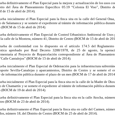
ueba definitivamente el Plan Especial para la mejora y actualización de los usos c
ito del Área de Planeamiento Específico 05.19 “Colonia El Viso”, Distrito 
de 15 de abril de 2014).
ueba inicialmente el Plan Especial para la finca sita en la calle del General Oraa
to de Salamanca y se somete el expediente al trámite de información pública durant
 (BOCM de 15 de abril de 2014).
ueba definitivamente el Plan Especial de Control Urbanístico Ambiental de Usos p
n la calle de la Montera, número 41, Distrito de Centro (BOCM de 15 de abril de 201
rueba de conformidad con lo dispuesto en el artículo 174.5 del Reglamento
ística aprobado por Real Decreto 3288/1978, de 25 de agosto, la operaci
mentaria al Proyecto de Reparcelación correspondiente al Área de Planeamie
“Calle Cantalejos” (BOCM de 15 de abril de 2014).
ueba inicialmente el Plan Especial de Ordenación para la infraestructura subterrán
nsporte Sevilla-Canalejas y aparcamientos, Distrito de Centro y se somete el e
e de información pública durante el plazo de un mes (BOCM de 17 de abril de 2014
ueba inicialmente el Plan Especial para la finca sita en la calle de la Madre de Dio
to de Chamartín y se somete el expediente al trámite de información pública durant
 (BOCM de 19 de abril de 2014).
ueba definitivamente el Plan Especial para la finca sita en la calle Atocha, número
tro (BOCM de 23 de abril de 2014).
ueba definitivamente el Plan Especial para la finca sita en calle del Carmen, númer
dos, número 18, del Distrito de Centro (BOCM de 25 de abril de 2014).