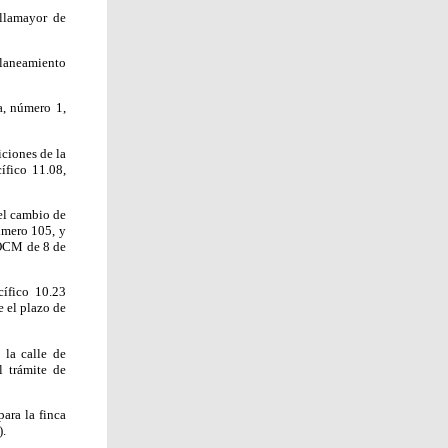
illamayor de
Planeamiento
a, número 1,
iciones de la
ífico 11.08,
el cambio de
número 105, y
BOCM de 8 de
cífico 10.23
 el plazo de
 la calle de
 trámite de
ara la finca
).