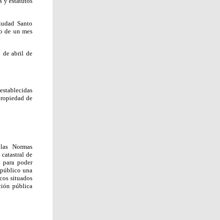
s y estatutos
iudad Santo
zo de un mes
 de abril de
establecidas
propiedad de
 las Normas
 catastral de
, para poder
 público una
icos situados
ción pública