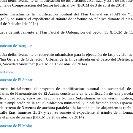
ueba definitivamente la modificación de los artículos 29.1, 32.1 y 33.1 de las base
Junta de Compensación del Sector Industrial S-7 (BOCM de 3 de abril de 2014).
rueba inicialmente la modificación puntual del Plan General en el API de “C
o” y se somete el expediente al trámite de información pública durante el pla
de 9 de abril de 2014).
ueba definitivamente el Plan Parcial de Ordenación del Sector 15 (BOCM de 15
miento de Aranjuez
ueba definitivamente el convenio urbanístico para la ejecución de las previsiones 
Plan General de Ordenación Urbana, de la finca situada en el paseo del Deleite, 
s, Sociedad Anónima” (BOCM de 15 de abril de 2014).
er al inicio
miento de El Atazar
rueba inicialmente el proyecto de modificación puntual no sustancial de
iarias de Planeamiento de El Atazar, consistente en la calificación de una parcela
ros cuadrados, cuyo uso según las Normas Subsidiarias es de viario público
ar la ampliación de la actual biblioteca municipal, y la calificación como espacio
 de terreno de 3 metros de anchura paralela a la fachada de los alojamientos turíst
calle Eras, números 25,27 y 29. Se somete el expediente al trámite de informa
e el plazo de un mes (BOCM de 28 de abril de 2014).
miento de El Molar