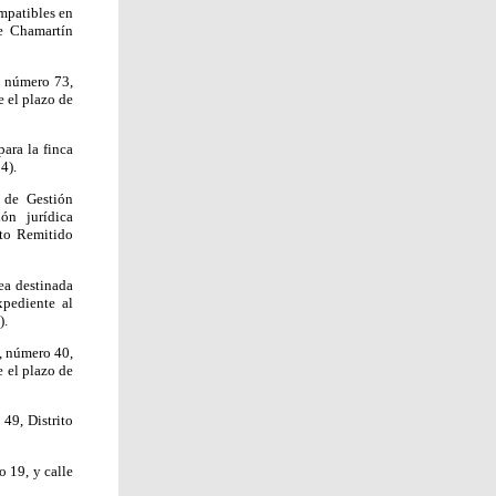
ompatibles en
de Chamartín
, número 73,
e el plazo de
ara la finca
4).
 de Gestión
ón jurídica
nto Remitido
ea destinada
xpediente al
).
s, número 40,
e el plazo de
 49, Distrito
o 19, y calle