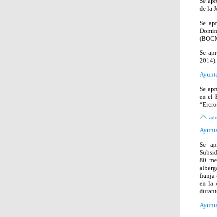
Se apr
de la 
Se ap
Doming
(BOCM 
Se apr
2014).
Ayunta
Se apr
en el 
“Ercro
volv
Ayunta
Se ap
Subsid
80 met
alberg
franja
en la 
durant
Ayunta