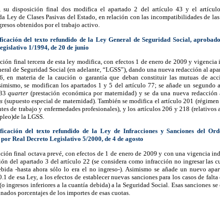
 su disposición final dos modifica el apartado 2 del artículo 43 y el artícul
 Ley de Clases Pasivas del Estado, en relación con las incompatibilidades de las
gresos obtenidos por el trabajo activo.
ficación del texto refundido de la Ley General de Seguridad Social, aprobad
egislativo 1/1994, de 20 de junio
ción final tercera de esta ley modifica, con efectos 1 de enero de 2009 y vigencia 
eral de Seguridad Social (en adelante, “LGSS”), dando una nueva redacción al apa
76, en materia de la caución o garantía que deban constituir las mutuas de acc
simismo, se modifican los apartados 1 y 5 del artículo 77; se añade un segundo a
133
quarter
(prestación económica por maternidad) y se da una nueva redacción a
es
(supuesto especial de maternidad). También se modifica el artículo 201 (régimen
tes de trabajo y enfermedades profesionales), y los artículos 206 y 218 (relativos 
pleo)de la LGSS.
ficación del texto refundido de la Ley de Infracciones y Sanciones del Ord
por Real Decreto Legislativo 5/2000, de 4 de agosto
ción final octava prevé, con efectos de 1 de enero de 2009 y con una vigencia ind
ón del apartado 3 del artículo 22 (se considera como infracción no ingresar las c
ebida -hasta ahora sólo lo era el no ingreso-). Asimismo se añade un nuevo apar
0.1 de esa Ley, a los efectos de establecer nuevas sanciones para los casos de falta
(o ingresos inferiores a la cuantía debida) a la Seguridad Social. Esas sanciones se
nados porcentajes de los importes de esas cuotas.