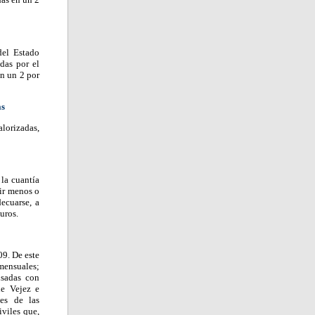
del Estado
das por el
en un 2 por
as
alorizadas,
la cuantía
bir menos o
ecuarse, a
uros.
09. De este
mensuales;
usadas con
de Vejez e
nes de las
viles que,