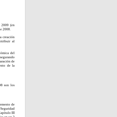
o 2009 (en
de 2008.
a creación
tribuir al
nómica del
 asegurando
paración de
ento de la
08 son los
cremento de
 Seguridad
apítulo III
das en un 2