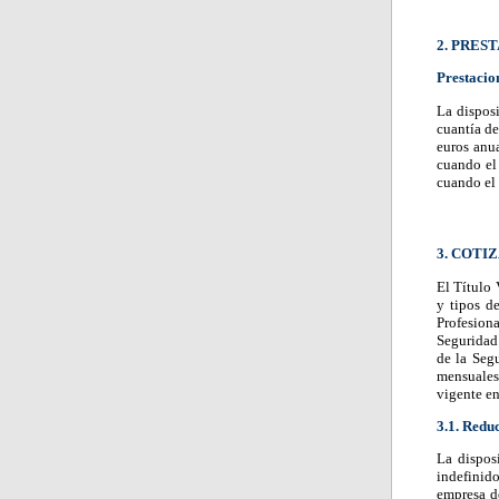
2. PRES
Prestacio
La disposi
cuantía de
euros anua
cuando el
cuando el 
3. COTI
El Título 
y tipos d
Profesion
Seguridad 
de la Segu
mensuales
vigente e
3.1. Redu
La dispos
indefinid
empresa de