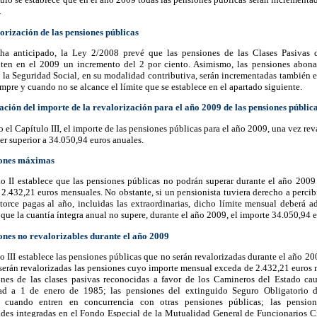
.
orización de las pensiones públicas
a anticipado, la Ley 2/2008 prevé que las pensiones de las Clases Pasivas 
ten en el 2009 un incremento del 2 por ciento. Asimismo, las pensiones abona
 la Seguridad Social, en su modalidad contributiva, serán incrementadas también 
empre y cuando no se alcance el límite que se establece en el apartado siguiente.
tación del importe de la revalorización para el año 2009 de las pensiones públic
 el Capítulo III, el importe de las pensiones públicas para el año 2009, una vez rev
er superior a 34.050,94 euros anuales.
iones máximas
o II establece que las pensiones públicas no podrán superar durante el año 2009 
 2.432,21 euros mensuales. No obstante, si un pensionista tuviera derecho a perci
orce pagas al año, incluidas las extraordinarias, dicho límite mensual deberá ad
 que la cuantía íntegra anual no supere, durante el año 2009, el importe 34.050,94 e
iones no revalorizables durante el año 2009
o III establece las pensiones públicas que no serán revalorizadas durante el año 20
serán revalorizadas las pensiones cuyo importe mensual exceda de 2.432,21 euros 
ones de las clases pasivas reconocidas a favor de los Camineros del Estado ca
dad a 1 de enero de 1985; las pensiones del extinguido Seguro Obligatorio 
, cuando entren en concurrencia con otras pensiones públicas; las pensio
des integradas en el Fondo Especial de la Mutualidad General de Funcionarios Ci