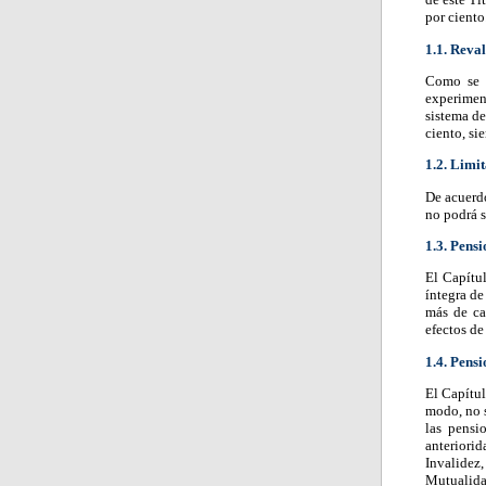
por ciento
1.1. Reval
Como se h
experimen
sistema de
ciento, si
1.2. Limi
De acuerdo
no podrá s
1.3. Pens
El Capítul
íntegra de
más de cat
efectos de
1.4. Pens
El Capítul
modo, no 
las pensi
anteriori
Invalidez
Mutualida