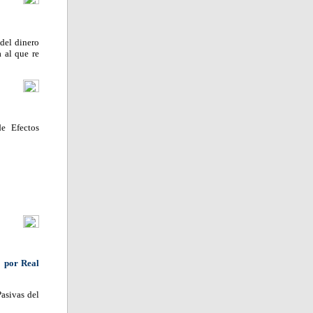
del dinero
 al que re
de Efectos
o por Real
Pasivas del