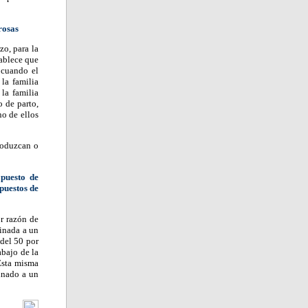
rosas
o, para la
tablece que
 cuando el
la familia
la familia
 de parto,
no de ellos
roduzcan o
 puesto de
puestos de
r razón de
tinada a un
 del 50 por
abajo de la
Esta misma
tinado a un