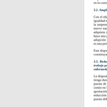
en la coti
3.2. Ampl
Con el obj
igualdad e
la suspen
nuevo nac
adquiera 
haya una 
adopción o
es una per
Esta disp
constituya
3.3. Redu
trabajo p
enfermeda
La disposi
riesgo dur
puesto de 
ciento en 
aportació
reducción 
puesto dif