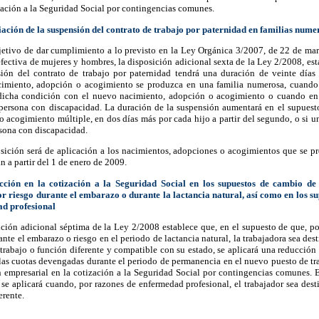
zación a la Seguridad Social por contingencias comunes.
iación de la suspensión del contrato de trabajo por paternidad en familias nume
etivo de dar cumplimiento a lo previsto en la Ley Orgánica 3/2007, de 22 de marz
fectiva de mujeres y hombres, la disposición adicional sexta de la Ley 2/2008, es
sión del contrato de trabajo por paternidad tendrá una duración de veinte días
imiento, adopción o acogimiento se produzca en una familia numerosa, cuando 
dicha condición con el nuevo nacimiento, adopción o acogimiento o cuando en 
persona con discapacidad. La duración de la suspensión aumentará en el supuesto
 acogimiento múltiple, en dos días más por cada hijo a partir del segundo, o si u
sona con discapacidad.
osición será de aplicación a los nacimientos, adopciones o acogimientos que se p
n a partir del 1 de enero de 2009.
cción en la cotización a la Seguridad Social en los supuestos de cambio de
or riesgo durante el embarazo o durante la lactancia natural, así como en los su
d profesional
ción adicional séptima de la Ley 2/2008 establece que, en el supuesto de que, po
ante el embarazo o riesgo en el periodo de lactancia natural, la trabajadora sea des
trabajo o función diferente y compatible con su estado, se aplicará una reducción
las cuotas devengadas durante el periodo de permanencia en el nuevo puesto de tr
n empresarial en la cotización a la Seguridad Social por contingencias comunes. 
se aplicará cuando, por razones de enfermedad profesional, el trabajador sea des
erente.