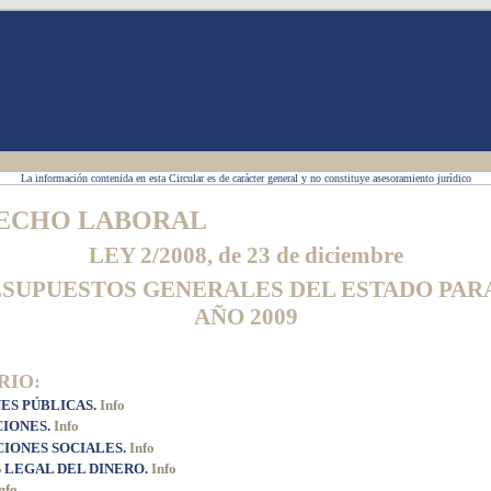
La información contenida en esta Circular es de carácter general y no constituye asesoramiento jurídico
ECHO LABORAL
LEY 2/2008, de 23 de diciembre
SUPUESTOS GENERALES DEL ESTADO PAR
AÑO 2009
RIO:
ES PÚBLICAS.
Info
CIONES.
Info
IONES SOCIALES.
Info
 LEGAL DEL DINERO.
Info
nfo