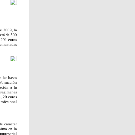
e 2009, la
será de 500
 291 euros
rementadas
n las bases
 Formación
ación a la
 regímenes
6, 20 euros
rofesional
e carácter
nima en la
mpresarial