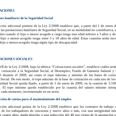
TACIONES
nes familiares de la Seguridad Social
ción adicional primera de la Ley 2/2008 establece que, a partir del 1 de enero d
 las prestaciones familiares de Seguridad Social, en su modalidad no contributiva, 
les cuando el hijo o menor acogido a cargo tenga una edad inferior a 3 años y de
 hijo o menor acogido tenga entre 3 y 18 años de edad. Estas cuantías serán inc
hijo o menor acogido tenga algún tipo de discapacidad.
ZACIONES SOCIALES
VII de la Ley 2/2008, bajo la rúbrica “Cotizaciones sociales”, establece cuáles será
e cotización a la Seguridad Social, al Desempleo, Fondo de Garantía Salarial y
al durante el 2009, así como el tope máximo y mínimo de las bases de cotiz
Social. De este modo, el tope máximo de la base de cotización en cada uno de los
ridad Social queda fijado, a partir de 1 de enero de 2009, en la cuantía de 3.16
. El tope mínimo queda establecido por la cuantía del salario mínimo interp
n cada momento, incrementado en un sexto.
cción de cuotas para el mantenimiento del empleo
ición adicional quinta de la Ley 2/2008 establece que los contratos de trabajo d
o de los trabajadores de cincuenta y nueve años o más, con una antigüedad mí
 cuatro años, darán derecho a una reducción del 40 por ciento de la aportación e