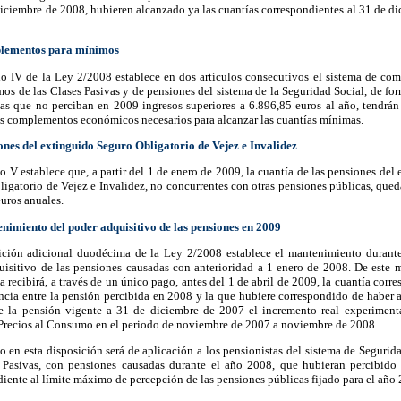
iciembre de 2008, hubieren alcanzado ya las cuantías correspondientes al 31 de d
plementos para mínimos
lo IV de la Ley 2/2008 establece en dos artículos consecutivos el sistema de co
os de las Clases Pasivas y de pensiones del sistema de la Seguridad Social, de fo
tas que no perciban en 2009 ingresos superiores a 6.896,85 euros al año, tendrán
os complementos económicos necesarios para alcanzar las cuantías mínimas.
iones del extinguido Seguro Obligatorio de Vejez e Invalidez
o V establece que, a partir del 1 de enero de 2009, la cuantía de las pensiones del
igatorio de Vejez e Invalidez, no concurrentes con otras pensiones públicas, qued
uros anuales.
enimiento del poder adquisitivo de las pensiones en 2009
ición adicional duodécima de la Ley 2/2008 establece el mantenimiento durant
uisitivo de las pensiones causadas con anterioridad a 1 enero de 2008. De este 
a recibirá, a través de un único pago, antes del 1 de abril de 2009, la cuantía corr
encia entre la pensión percibida en 2008 y la que hubiere correspondido de haber 
e la pensión vigente a 31 de diciembre de 2007 el incremento real experiment
 Precios al Consumo en el periodo de noviembre de 2007 a noviembre de 2008.
o en esta disposición será de aplicación a los pensionistas del sistema de Segurid
 Pasivas, con pensiones causadas durante el año 2008, que hubieran percibido 
iente al límite máximo de percepción de las pensiones públicas fijado para el año