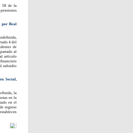
o 58 de la
 pensiones
o por Real
indefinida,
rtado 4 del
identes de
partado al
l artículo
 financiero
al subsidio
en Social,
efinida, la
uotas en la
tado en el
 de ingreso
 establecen