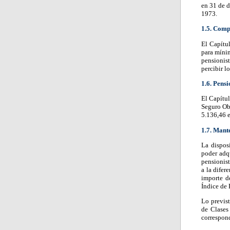
en 31 de d
1973.
1.5. Com
El Capítu
para mínim
pensionis
percibir l
1.6. Pens
El Capítul
Seguro Obl
5.136,46 e
1.7. Mant
La dispos
poder adq
pensionist
a la difer
importe d
Índice de
Lo previst
de Clases
correspond