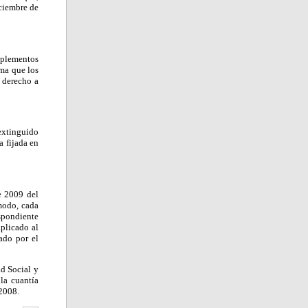
iciembre de
mplementos
rma que los
 derecho a
 extinguido
a fijada en
e 2009 del
modo, cada
espondiente
aplicado al
ado por el
ad Social y
la cuantía
 2008.