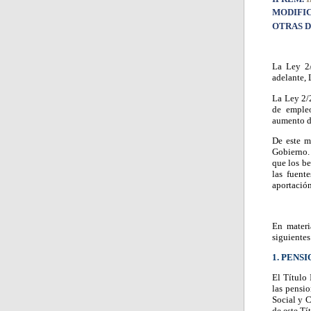
MODIFIC
OTRAS D
La Ley 2/
adelante, 
La Ley 2/
de empleo
aumento de
De este m
Gobierno. 
que los be
las fuent
aportación
En materi
siguientes
1. PENS
El Título 
las pensi
Social y C
de este Tí