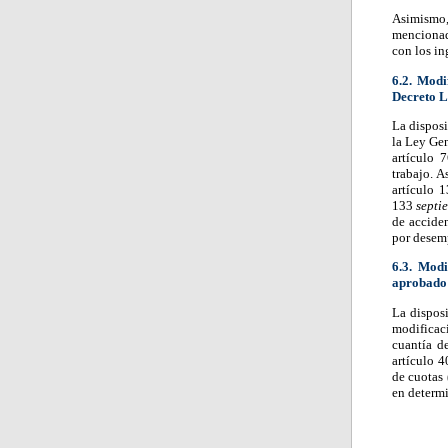
Asimismo,
mencionada
con los in
6.2. Modi
Decreto L
La disposi
la Ley Gen
artículo 
trabajo. A
artículo 
133
septi
de acciden
por desem
6.3. Modi
aprobado 
La disposi
modificaci
cuantía d
artículo 4
de cuotas 
en determi