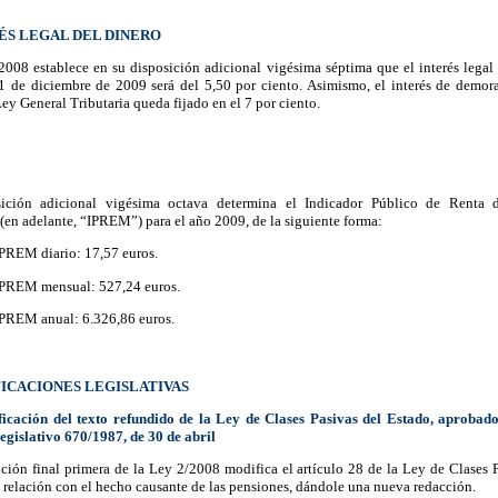
RÉS LEGAL DEL DINERO
008 establece en su disposición adicional vigésima séptima que el interés legal 
31 de diciembre de 2009 será del 5,50 por ciento. Asimismo, el interés de demora
 Ley General Tributaria queda fijado en el 7 por ciento.
ición adicional vigésima octava determina el Indicador Público de Renta 
(en adelante, “IPREM”) para el año 2009, de la siguiente forma:
IPREM diario: 17,57 euros.
IPREM mensual: 527,24 euros.
IPREM anual: 6.326,86 euros.
FICACIONES LEGISLATIVAS
ficación del texto refundido de la Ley de Clases Pasivas del Estado, aprobad
egislativo 670/1987, de 30 de abril
ción final primera de la Ley 2/2008 modifica el artículo 28 de la Ley de Clases 
 relación con el hecho causante de las pensiones, dándole una nueva redacción.