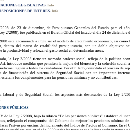
ACIONES LEGISLATIVAS.
Info
ISPOSICIONES DE INTERÉS.
Info
2008, de 23 de diciembre, de Presupuestos Generales del Estado para el añ
Ley 2/2008), fue publicada en el Boletín Oficial del Estado el día 24 de diciembre 
2008 está encaminada a impulsar el modelo de crecimiento económico, así como l
, dentro del marco de estabilidad presupuestaria, con un doble objetivo: con
 la productividad y reforzar el gasto social en determinadas áreas.
odo, la Ley 2/2008 tiene un marcado carácter social, reflejo de la política eco
Así, introduce medidas que permiten la mejora del bienestar y la cohesión social,
neficios lleguen a todos los ciudadanos. Por otro lado, consolida el proceso de se
es de financiación del sistema de Seguridad Social con un importante increm
 estatal a los complementos para las pensiones mínimas y no contributivas.
a laboral y de Seguridad Social, los aspectos más destacables de la Ley 2/20
:
IONES PÚBLICAS
IV de la Ley 2/2008, bajo la rúbrica “De las pensiones públicas” establece el in
ones, reflejando el compromiso del Gobierno de mejorar las pensiones mínimas de
lases Pasivas por encima del incremento del Índice de Precios al Consumo. En el C
tulo se establece que en el año 2009 todas las pensiones públicas serán incrementa