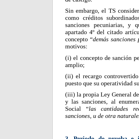
Sin embargo, el TS considera
como créditos subordinados
sanciones pecuniarias, y 
apartado 4º del citado artíc
concepto “
demás sanciones 
motivos:
(i) el concepto de sanción p
amplio;
(ii) el recargo controvertid
puesto que su operatividad s
(iii) la propia Ley General d
y las sanciones, al enumer
Social “
las cantidades r
sanciones, u de otra natural
3. Periodo de prueba e i