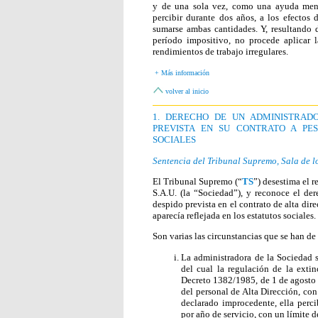
y de una sola vez, como una ayuda mens
percibir durante dos años, a los efectos 
sumarse ambas cantidades. Y, resultando 
período impositivo, no procede aplicar 
rendimientos de trabajo irregulares.
+ Más información
volver al inicio
1. DERECHO DE UN ADMINISTRAD
PREVISTA EN SU CONTRATO A PE
SOCIALES
Sentencia del Tribunal Supremo, Sala de l
El Tribunal Supremo (“
TS
”) desestima el 
S.A.U. (la “Sociedad”), y reconoce el de
despido prevista en el contrato de alta di
aparecía reflejada en los estatutos sociales.
Son varias las circunstancias que se han de 
La administradora de la Sociedad s
del cual la regulación de la extin
Decreto 1382/1985, de 1 de agosto p
del personal de Alta Dirección, con
declarado improcedente, ella perci
por año de servicio, con un límite 