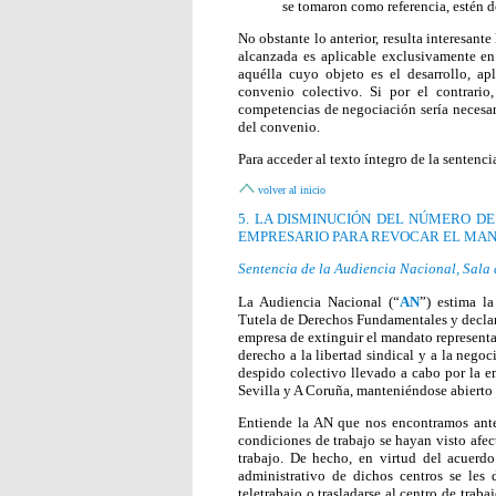
se tomaron como referencia, estén d
No obstante lo anterior, resulta interesante
alcanzada es aplicable exclusivamente en 
aquélla cuyo objeto es el desarrollo, ap
convenio colectivo. Si por el contrario
competencias de negociación sería necesari
del convenio.
Para acceder al texto íntegro de la sentenci
volver al inicio
5. LA DISMINUCIÓN DEL NÚMERO D
EMPRESARIO PARA REVOCAR EL MAN
Sentencia de la Audiencia Nacional, Sala 
La Audiencia Nacional (“
AN
”) estima 
Tutela de Derechos Fundamentales y declara 
empresa de extinguir el mandato representa
derecho a la libertad sindical y a la nego
despido colectivo llevado a cabo por la e
Sevilla y A Coruña, manteniéndose abierto
Entiende la AN que nos encontramos ante 
condiciones de trabajo se hayan visto afec
trabajo. De hecho, en virtud del acuerd
administrativo de dichos centros se les 
teletrabajo o trasladarse al centro de trab