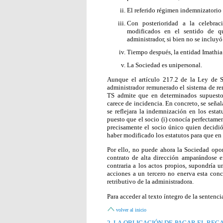
El referido régimen indemnizatorio n
Con posterioridad a la celebrac
modificados en el sentido de qu
administrador, si bien no se incluy
Tiempo después, la entidad Imathia 
La Sociedad es unipersonal.
Aunque el artículo 217.2 de la Ley de S
administrador remunerado el sistema de rem
TS admite que en determinados supuestos
carece de incidencia. En concreto, se seña
se reflejara la indemnización en los esta
puesto que el socio (i) conocía perfectamen
precisamente el socio único quien decidió 
haber modificado los estatutos para que en 
Por ello, no puede ahora la Sociedad opo
contrato de alta dirección amparándose en
contraria a los actos propios, supondría 
acciones a un tercero no enerva esta conc
retributivo de la administradora.
Para acceder al texto íntegro de la sentenci
volver al inicio
2. LA OBLIGACIÓN DE PAGAR EL REC