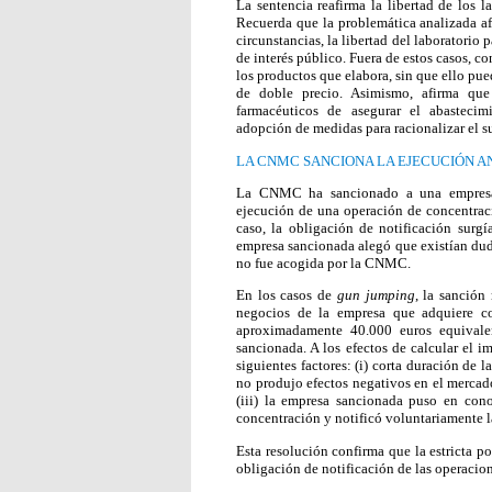
La sentencia reafirma la libertad de los l
Recuerda que la problemática analizada af
circunstancias, la libertad del laboratorio 
de interés público. Fuera de estos casos, co
los productos que elabora, sin que ello pu
de doble precio. Asimismo, afirma que 
farmacéuticos de asegurar el abastecim
adopción de medidas para racionalizar el s
LA CNMC SANCIONA LA EJECUCIÓN A
La CNMC ha sancionado a una empresa a
ejecución de una operación de concentraci
caso, la obligación de notificación sur
empresa sancionada alegó que existían duda
no fue acogida por la CNMC.
En los casos de
gun jumping
, la sanció
negocios de la empresa que adquiere 
aproximadamente 40.000 euros equival
sancionada. A los efectos de calcular el 
siguientes factores: (i) corta duración de la
no produjo efectos negativos en el mercad
(iii) la empresa sancionada puso en co
concentración y notificó voluntariamente 
Esta resolución confirma que la estricta 
obligación de notificación de las operacio