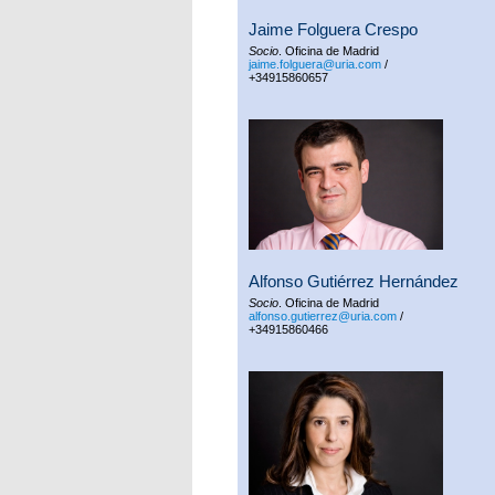
Jaime Folguera Crespo
Socio
. Oficina de Madrid
jaime.folguera@uria.com
/
+34915860657
Alfonso Gutiérrez Hernández
Socio
. Oficina de Madrid
alfonso.gutierrez@uria.com
/
+34915860466