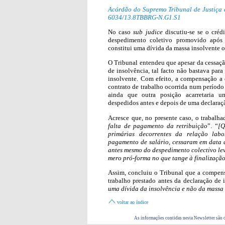
Acórdão do Supremo Tribunal de Justiça d
6034/13.8TBBRG-N.G1.S1
No caso
sub judice
discutiu-se se o créd
despedimento coletivo promovido após 
constitui uma dívida da massa insolvente 
O Tribunal entendeu que apesar da cessaçã
de insolvência, tal facto não bastava par
insolvente. Com efeito, a compensação a 
contrato de trabalho ocorrida num período
ainda que outra posição acarretaria u
despedidos antes e depois de uma declaraç
Acresce que, no presente caso, o trabalha
falta de pagamento da retribuição
”. “
[Q
primárias decorrentes da relação labor
pagamento de salário, cessaram em data 
antes mesmo do despedimento colectivo lev
mero pró-forma no que tange à finalização 
Assim, concluiu o Tribunal que a compensa
trabalho prestado antes da declaração de 
uma dívida da insolvência e não da massa 
voltar ao índice
As informações contidas nesta Newsletter são d