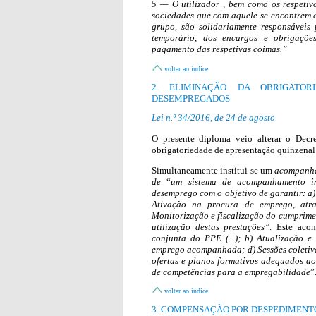
5 — O utilizador , bem como os respetivo
sociedades que com aquele se encontrem e
grupo, são solidariamente responsáveis
temporário, dos encargos e obrigações
pagamento das respetivas coimas.”
voltar ao índice
2. ELIMINAÇÃO DA OBRIGATOR
DESEMPREGADOS
Lei n.º 34/2016, de 24 de agosto
O presente diploma veio alterar o Decr
obrigatoriedade de apresentação quinzena
Simultaneamente institui-se um
acompanha
de
“
um sistema de acompanhamento in
desemprego com o objetivo de garantir: a
Ativação na procura de emprego, atra
Monitorização e fiscalização do cumprimen
utilização destas prestações”
.
Este acom
conjunta do PPE (...); b) Atualização 
emprego acompanhada; d) Sessões coletivas
ofertas e planos formativos adequados ao 
de competências para a empregabilidade
”
voltar ao índice
3. COMPENSAÇÃO POR DESPEDIMENTO