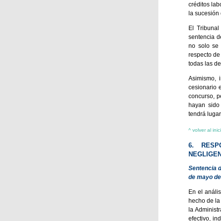
créditos la
la sucesión
El Tribunal
sentencia d
no solo se 
respecto de
todas las d
Asimismo, i
cesionario 
concurso, p
hayan sido 
tendrá lugar
^ volver al inic
6. RESP
NEGLIGEN
Sentencia d
de mayo de
En el análi
hecho de la
la Administ
efectivo, i