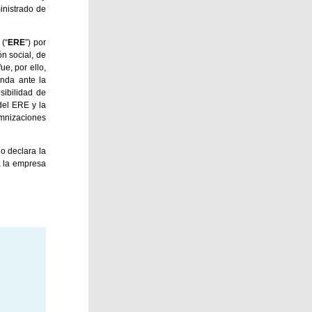
ministrado de
(“
ERE
”) por
ón social, de
e, por ello,
anda ante la
sibilidad de
del ERE y la
mnizaciones
o declara la
a la empresa