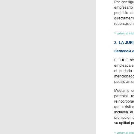
Por consigu
empresario e
perjuicio 
directament
repercusion
^ volver al inic
2. LA JU
Sentencia d
El TJUE res
empleada es
el período
mencionado 
puesto anteri
Mediante es
parental, r
reincorpora
que existí
incluyen e
promoción p
su aptitud p
^ volver al inic