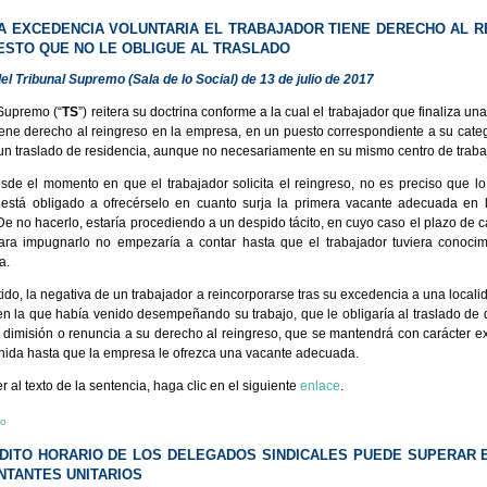
LA EXCEDENCIA VOLUNTARIA EL TRABAJADOR TIENE DERECHO AL 
ESTO QUE NO LE OBLIGUE AL TRASLADO
el Tribunal Supremo (Sala de lo Social) de 13 de julio de 2017
 Supremo (“
TS
”) reitera su doctrina conforme a la cual el trabajador que finaliza u
tiene derecho al reingreso en la empresa, en un puesto correspondiente a su cate
 un traslado de residencia, aunque no necesariamente en su mismo centro de traba
de el momento en que el trabajador solicita el reingreso, no es preciso que lo r
está obligado a ofrecérselo en cuanto surja la primera vacante adecuada en 
De no hacerlo, estaría procediendo a un despido tácito, en cuyo caso el plazo de 
ara impugnarlo no empezaría a contar hasta que el trabajador tuviera conocim
a.
ido, la negativa de un trabajador a reincorporarse tras su excedencia a una locali
en la que había venido desempeñando su trabajo, que le obligaría al traslado de d
dimisión o renuncia a su derecho al reingreso, que se mantendrá con carácter e
inida hasta que la empresa le ofrezca una vacante adecuada.
 al texto de la sentencia, haga clic en el siguiente
enlace
.
io
ÉDITO HORARIO DE LOS DELEGADOS SINDICALES PUEDE SUPERAR 
TANTES UNITARIOS