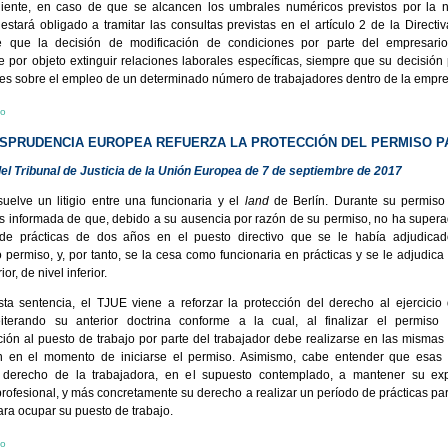
iente, en caso de que se alcancen los umbrales numéricos previstos por la n
stará obligado a tramitar las consultas previstas en el artículo 2 de la Directiv
de que la decisión de modificación de condiciones por parte del empresario
e por objeto extinguir relaciones laborales específicas, siempre que su decisión
es sobre el empleo de un determinado número de trabajadores dentro de la empre
io
RISPRUDENCIA EUROPEA REFUERZA LA PROTECCIÓN DEL PERMISO 
el Tribunal de Justicia de la Unión Europea de 7 de septiembre de 2017
uelve un litigio entre una funcionaria y el
land
de Berlín. Durante su permiso 
 informada de que, debido a su ausencia por razón de su permiso, no ha supera
 de prácticas de dos años en el puesto directivo que se le había adjudicad
permiso, y, por tanto, se la cesa como funcionaria en prácticas y se le adjudica
or, de nivel inferior.
ta sentencia, el TJUE viene a reforzar la protección del derecho al ejercicio
eiterando su anterior doctrina conforme a la cual, al finalizar el permiso 
ción al puesto de trabajo por parte del trabajador debe realizarse en las mismas
an en el momento de iniciarse el permiso. Asimismo, cabe entender que esas 
l derecho de la trabajadora, en el supuesto contemplado, a mantener su exp
rofesional, y más concretamente su derecho a realizar un período de prácticas pa
ara ocupar su puesto de trabajo.
io