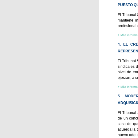
PUESTO QU
El Tribunal
mantiene i
profesional 
+ Más informa
4. EL CR
REPRESEN
El Tribunal
sindicales 
nivel de em
ejerzan, a s
+ Más informa
5. MODE
ADQUISIC
El Tribunal
de un concu
caso de qu
acuerda la 
nuevo adqui