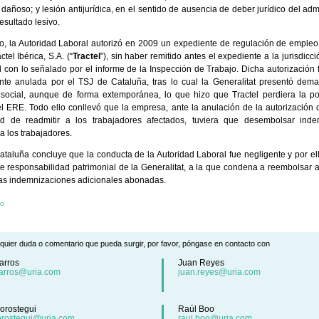
 dañoso; y lesión antijurídica, en el sentido de ausencia de deber jurídico del ad
resultado lesivo.
o, la Autoridad Laboral autorizó en 2009 un expediente de regulación de empleo 
ctel Ibérica, S.A. (“
Tractel
”), sin haber remitido antes el expediente a la jurisdicci
 con lo señalado por el informe de la Inspección de Trabajo. Dicha autorización fu
nte anulada por el TSJ de Cataluña, tras lo cual la Generalitat presentó dem
n social, aunque de forma extemporánea, lo que hizo que Tractel perdiera la po
el ERE. Todo ello conllevó que la empresa, ante la anulación de la autorización 
dad de readmitir a los trabajadores afectados, tuviera que desembolsar inde
a los trabajadores.
ataluña concluye que la conducta de la Autoridad Laboral fue negligente y por ell
de responsabilidad patrimonial de la Generalitat, a la que condena a reembolsar 
 las indemnizaciones adicionales abonadas.
io
quier duda o comentario que pueda surgir, por favor, póngase en contacto con
arros
Juan Reyes
arros@uria.com
juan.reyes@uria.com
orostegui
Raúl Boo
orostegui@uria.com
raul.boo@uria.com