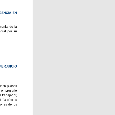
GENCIA EN
monial de la
boral por su
PERJUICIO
olaca (Casos
l empresario
 trabajador,
o” a efectos
iones de los