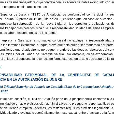
borales de una trabajadora cuyo contrato con la cedente se había extinguido con an
 de empresa en el marco concursal.
 Superior de Justicia (“
TSJ
”) de Andalucía, de conformidad con la doctrina se
el Tribunal Supremo de 15 de julio de 2003, entiende que, en caso de sucesión 
produce la subrogación de la nueva titular en los derechos y obligaciones de
 los trabajadores cedidos, sino que la responsabilidad solidaria de ambas empres
eudas laborales pendientes de la cedente.
nterpreta la Sala que la normativa concursal no excluye la responsabilidad s
en los términos expuestos, aunque prevé que esta puede ser moderada por parte 
ermitiendo que el adquirente no pague la parte de las deudas laborales del co
asumidas por el Fondo de Garantía Salarial. No obstante, dicha exoneración 
 si el juez del concurso la reconoce de forma expresa en el auto que acuerde la tr
io
ONSABILIDAD PATRIMONIAL DE LA GENERALITAT DE CATA
CIA EN LA AUTORIZACIÓN DE UN ERE
el Tribunal Superior de Justicia de Cataluña (Sala de lo Contencioso Administr
 2017
sis de esta cuestión, el TSJ de Cataluña parte de la jurisprudencia conforme a la 
 nulidad de un acto o disposición administrativos no presupone responsabilidad pa
ración. Deben cumplirse, además, los restantes requisitos previstos legalmente, a
ndividualizado y evaluable económicamente; nexo causal entre el actuar de la Admi