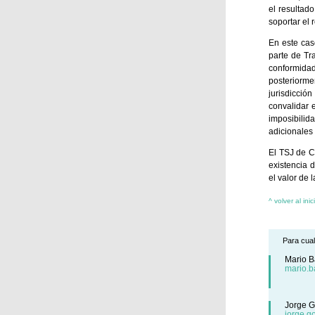
el resultado
soportar el 
En este cas
parte de Tra
conformidad
posteriorme
jurisdicció
convalidar 
imposibili
adicionales 
El TSJ de C
existencia 
el valor de
^ volver al inic
Para cual
Mario B
mario.b
Jorge G
jorge.g