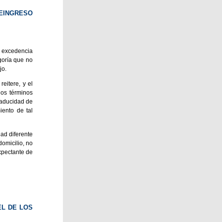
REINGRESO
na excedencia
goría que no
jo.
eitere, y el
los términos
caducidad de
iento de tal
dad diferente
omicilio, no
xpectante de
EL DE LOS