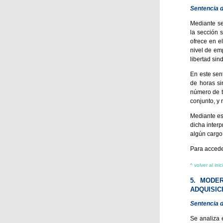
Sentencia d
Mediante se
la sección s
ofrece en e
nivel de em
libertad sind
En este sen
de horas si
número de t
conjunto, y 
Mediante est
dicha interp
algún cargo
Para acceder
^ volver al inic
5. MODE
ADQUISI
Sentencia d
Se analiza 