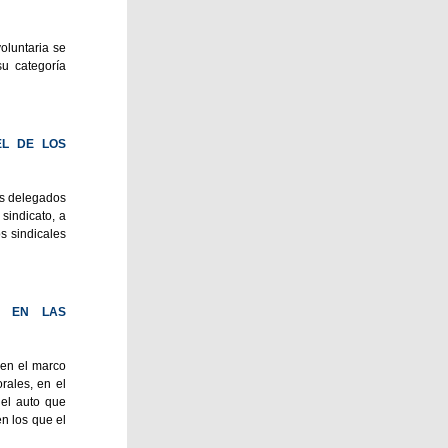
oluntaria se
u categoría
EL DE LOS
os delegados
sindicato, a
s sindicales
A EN LAS
 en el marco
rales, en el
el auto que
n los que el