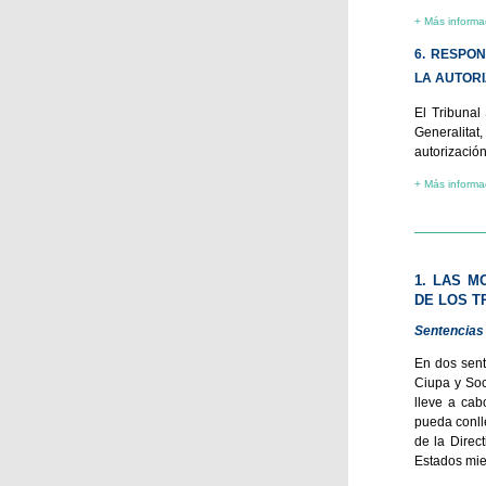
+ Más informa
6. RESPO
LA AUTORI
El Tribunal
Generalitat
autorizació
+ Más informa
1. LAS M
DE LOS 
Sentencias 
En dos sent
Ciupa y Soc
lleve a cab
pueda conll
de la Direc
Estados mie