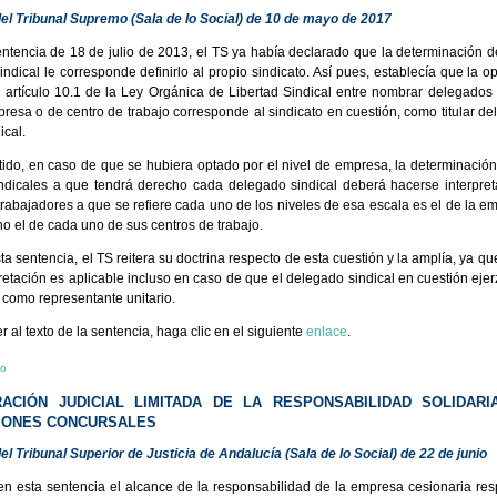
el Tribunal Supremo (Sala de lo Social) de 10 de mayo de 2017
ntencia de 18 de julio de 2013, el TS ya había declarado que la determinación d
indical le corresponde definirlo al propio sindicato. Así pues, establecía que la 
l artículo 10.1 de la Ley Orgánica de Libertad Sindical entre nombrar delegados 
presa o de centro de trabajo corresponde al sindicato en cuestión, como titular de
ical.
tido, en caso de que se hubiera optado por el nivel de empresa, la determinació
ndicales a que tendrá derecho cada delegado sindical deberá hacerse interpre
rabajadores a que se refiere cada uno de los niveles de esa escala es el de la e
no el de cada uno de sus centros de trabajo.
a sentencia, el TS reitera su doctrina respecto de esta cuestión y la amplía, ya 
retación es aplicable incluso en caso de que el delegado sindical en cuestión ejer
 como representante unitario.
 al texto de la sentencia, haga clic en el siguiente
enlace
.
io
RACIÓN JUDICIAL LIMITADA DE LA RESPONSABILIDAD SOLIDARI
CIONES CONCURSALES
el Tribunal Superior de Justicia de Andalucía (Sala de lo Social) de 22 de junio
en esta sentencia el alcance de la responsabilidad de la empresa cesionaria res