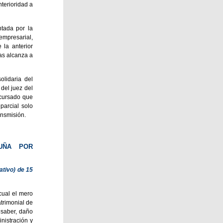
terioridad a
ntada por la
empresarial,
 la anterior
as alcanza a
olidaria del
del juez del
ncursado que
parcial solo
ansmisión.
LUÑA POR
ativo) de 15
cual el mero
trimonial de
 saber, daño
nistración y