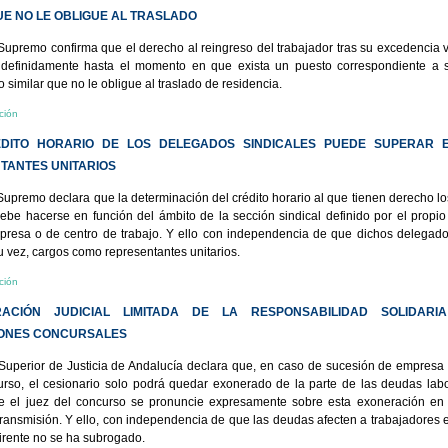
E NO LE OBLIGUE AL TRASLADO
 Supremo confirma que el derecho al reingreso del trabajador tras su excedencia v
ndefinidamente hasta el momento en que exista un puesto correspondiente a s
o similar que no le obligue al traslado de residencia.
ción
ÉDITO HORARIO DE LOS DELEGADOS SINDICALES PUEDE SUPERAR 
TANTES UNITARIOS
 Supremo declara que la determinación del crédito horario al que tienen derecho l
debe hacerse en función del ámbito de la sección sindical definido por el propio 
presa o de centro de trabajo. Y ello con independencia de que dichos delegado
u vez, cargos como representantes unitarios.
ción
RACIÓN JUDICIAL LIMITADA DE LA RESPONSABILIDAD SOLIDARI
IONES CONCURSALES
 Superior de Justicia de Andalucía declara que, en caso de sucesión de empresa
rso, el cesionario solo podrá quedar exonerado de la parte de las deudas labo
e el juez del concurso se pronuncie expresamente sobre esta exoneración en 
transmisión. Y ello, con independencia de que las deudas afecten a trabajadores e
rente no se ha subrogado.