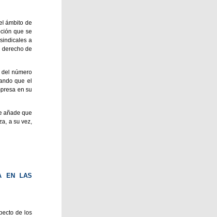
el ámbito de
opción que se
sindicales a
l derecho de
n del número
tando que el
mpresa en su
que añade que
za, a su vez,
A EN LAS
pecto de los