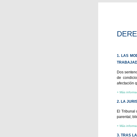
DERE
1. LAS MO
TRABAJAD
Dos sentenc
de condicio
afectación q
+ Más informa
2. LA JUR
El Tribunal
parental, bl
+ Más informa
3. TRAS L