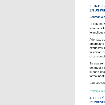
3. TRAS 
EN UN PU
Sentencia d
El Tribunal
voluntaria 
le implique
Además, des
empresario 
expuestos. 
la acción p
circunstanci
En este sent
de aquella 
supone una 
forma indef
Para acceder
^ volver al inic
4. EL CR
REPRESEN