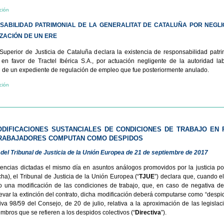
ción
NSABILIDAD PATRIMONIAL DE LA GENERALITAT DE CATALUÑA POR NEGLI
ZACIÓN DE UN ERE
 Superior de Justicia de Cataluña declara la existencia de responsabilidad patri
, en favor de Tractel Ibérica S.A., por actuación negligente de la autoridad la
n de un expediente de regulación de empleo que fue posteriormente anulado.
ción
ODIFICACIONES SUSTANCIALES DE CONDICIONES DE TRABAJO EN 
TRABAJADORES COMPUTAN COMO DESPIDOS
del Tribunal de Justicia de la Unión Europea de 21 de septiembre de 2017
encias dictadas el mismo día en asuntos análogos promovidos por la justicia p
ha), el Tribunal de Justicia de la Unión Europea (“
TJUE
”) declara que, cuando e
o una modificación de las condiciones de trabajo, que, en caso de negativa del
evar la extinción del contrato, dicha modificación deberá computarse como “despid
tiva 98/59 del Consejo, de 20 de julio, relativa a la aproximación de las legislac
mbros que se refieren a los despidos colectivos (“
Directiva
”).