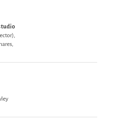
studio
ector),
mares,
wley