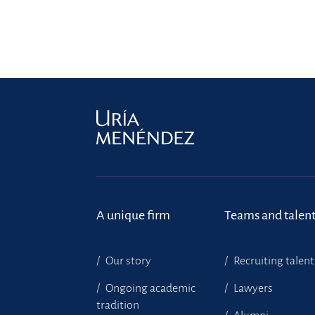
A unique firm
Teams and talen
Our story
Recruiting talent
Ongoing academic
Lawyers
tradition