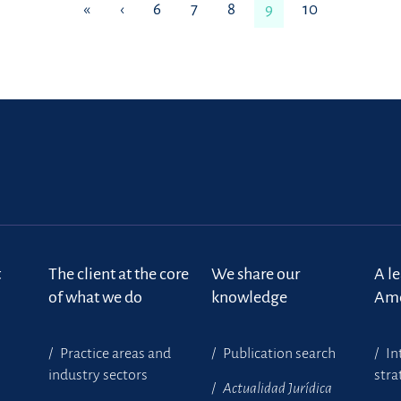
«
‹
6
7
8
9
10
t
The client at the core
We share our
A l
of what we do
knowledge
Ame
Practice areas and
Publication search
In
industry sectors
stra
Actualidad Jurídica