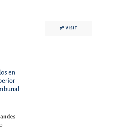
VISIT
dos en
perior
ribunal
grandes
20