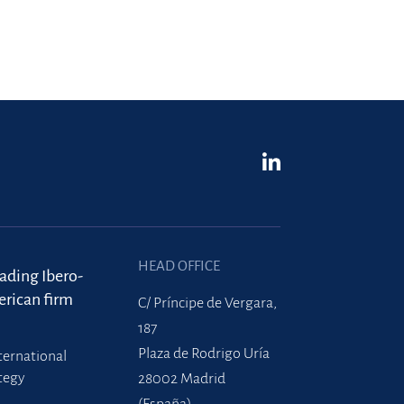
HEAD OFFICE
eading Ibero-
rican firm
C/ Príncipe de Vergara,
187
Plaza de Rodrigo Uría
ternational
tegy
28002 Madrid