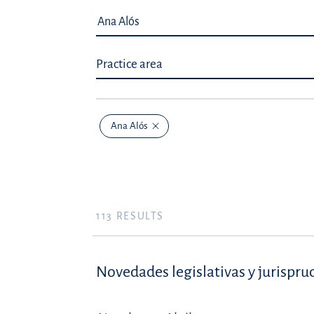
Practice area
Ana Alós
113
RESULTS
Novedades legislativas y jurispru