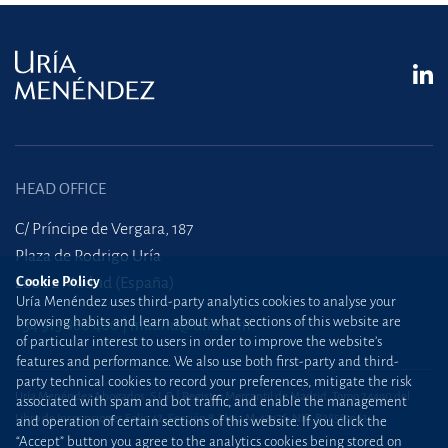
HEAD OFFICE
C/ Príncipe de Vergara, 187
Plaza de Rodrigo Uría
28002 Madrid (España)
Cookie Policy
Uría Menéndez uses third-party analytics cookies to analyse your
browsing habits and learn about what sections of this website are
+34 915 860 400
madrid@uria.com
of particular interest to users in order to improve the website’s
features and performance. We also use both first-party and third-
party technical cookies to record your preferences, mitigate the risk
Uría Menéndez Abogados, S.L.P. | Registro Mercantil de Madrid, Tomo 24490 del
associated with spam and bot traffic, and enable the management
Libro de Inscripciones Folio 42, Sección 8, Hoja M-43976. NIF: B28563963
and operation of certain sections of this website. If you click the
“Accept” button you agree to the analytics cookies being stored on