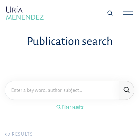
×
Filter results
Publication search
Publication
Topic
Practice area
Filter results
Year
FILTER RESULTS
30
RESULTS