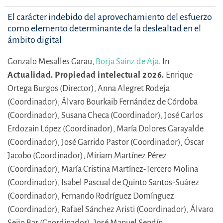
El carácter indebido del aprovechamiento del esfuerzo
como elemento determinante de la deslealtad en el
ámbito digital
Gonzalo Mesalles Garau,
Borja Sainz de Aja
.
In
Actualidad. Propiedad intelectual 2026.
Enrique
Ortega Burgos (Director),
Anna Alegret Rodeja
(Coordinador),
Álvaro Bourkaib Fernández de Córdoba
(Coordinador),
Susana Checa (Coordinador),
José Carlos
Erdozain López (Coordinador),
María Dolores Garayalde
(Coordinador),
José Garrido Pastor (Coordinador),
Óscar
Jacobo (Coordinador),
Miriam Martínez Pérez
(Coordinador),
María Cristina Martínez-Tercero Molina
(Coordinador),
Isabel Pascual de Quinto Santos-Suárez
(Coordinador),
Fernando Rodríguez Domínguez
(Coordinador),
Rafael Sánchez Aristi (Coordinador),
Álvaro
Seijo Bar (Coordinador),
José Manuel Sendín