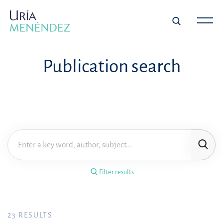
×
Filter results
Publication search
Publication
Topic
Practice area
Filter results
Year
FILTER RESULTS
23
RESULTS