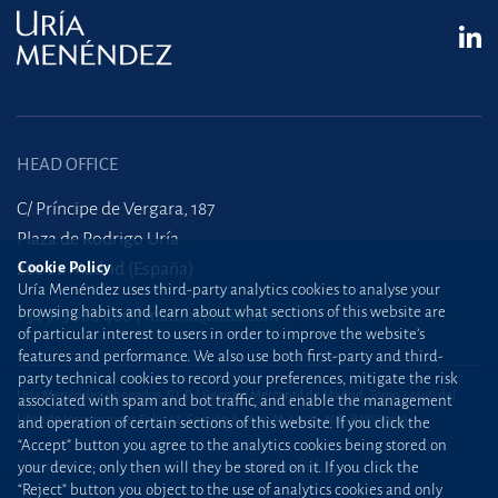
HEAD OFFICE
C/ Príncipe de Vergara, 187
Plaza de Rodrigo Uría
28002 Madrid (España)
Cookie Policy
Uría Menéndez uses third-party analytics cookies to analyse your
browsing habits and learn about what sections of this website are
+34 915 860 400
madrid@uria.com
of particular interest to users in order to improve the website’s
features and performance. We also use both first-party and third-
party technical cookies to record your preferences, mitigate the risk
Uría Menéndez Abogados, S.L.P. | Registro Mercantil de Madrid, Tomo 24490 del
associated with spam and bot traffic, and enable the management
Libro de Inscripciones Folio 42, Sección 8, Hoja M-43976. NIF: B28563963
and operation of certain sections of this website. If you click the
“Accept” button you agree to the analytics cookies being stored on
Site map
Cookie Policy
your device; only then will they be stored on it. If you click the
“Reject” button you object to the use of analytics cookies and only