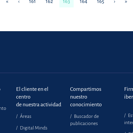
«
‹
161
162
163
164
165
›
»
o
El cliente en el
Compartimos
Fir
centro
nuestro
ibe
de nuestra actividad
conocimiento
ento
Es
Áreas
Buscador de
inte
publicaciones
Digital Minds