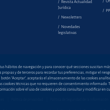
Of
Revista Actualidad
Jurídica
P
Newsletters
Novedades
legislativas
tus hábitos de navegación y para conocer qué secciones suscitan más i
ropias y de terceros para recordar tus preferencias, mitigar el riesgo 
el botón "Aceptar", aceptarás el almacenamiento de las cookies analíti
uellas cookies técnicas que no requieren de consentimiento informado.
 Mercantil de Madrid, Tomo 24490 del Libro de Inscripciones Folio 4
ormación sobre el uso de cookies y podrás consultar y modificar en 
ies
Política de privacidad
Política de Seguridad de la Información