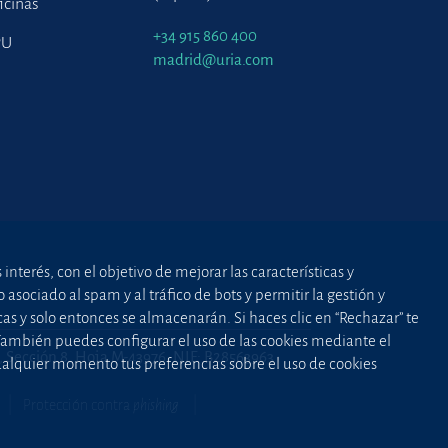
icinas
+34 915 860 400
PU
madrid@uria.com
nterés, con el objetivo de mejorar las características y
asociado al spam y al tráfico de bots y permitir la gestión y
cas y solo entonces se almacenarán. Si haces clic en “Rechazar” te
 También puedes configurar el uso de las cookies mediante el
2, Sección 8, Hoja M-43976. NIF: B28563963
cualquier momento tus preferencias sobre el uso de cookies
Protección contra
phishing