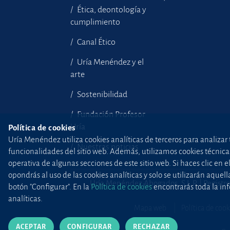
Ética, deontología y
cumplimiento
Canal Ético
Uría Menéndez y el
arte
Sostenibilidad
Fundación Profesor
Uría
Política de cookies
Uría Menéndez utiliza cookies analíticas de terceros para analizar 
Nuestras noticias
funcionalidades del sitio web. Además, utilizamos cookies técnicas p
operativa de algunas secciones de este sitio web. Si haces clic en 
opondrás al uso de las cookies analíticas y solo se utilizarán aq
Uría Menéndez Abogados, S.L.P. | Registro
botón "Configurar". En la
Política de cookies
encontrarás toda la inf
analíticas.
Mapa web
Política de cook
ACEPTAR
CONFIGURAR
RECHAZAR