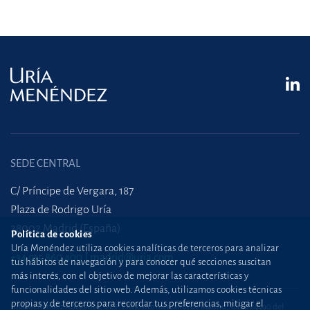
SEDE CENTRAL
C/ Príncipe de Vergara, 187
Plaza de Rodrigo Uría
28002 Madrid (España)
Política de cookies
Uría Menéndez utiliza cookies analíticas de terceros para analizar
+34 915 860 400
madrid@uria.com
tus hábitos de navegación y para conocer qué secciones suscitan
más interés, con el objetivo de mejorar las características y
funcionalidades del sitio web. Además, utilizamos cookies técnicas
propias y de terceros para recordar tus preferencias, mitigar el
Uría Menéndez Abogados, S.L.P. | Registro Mercantil de Madrid, Tomo 24490 del