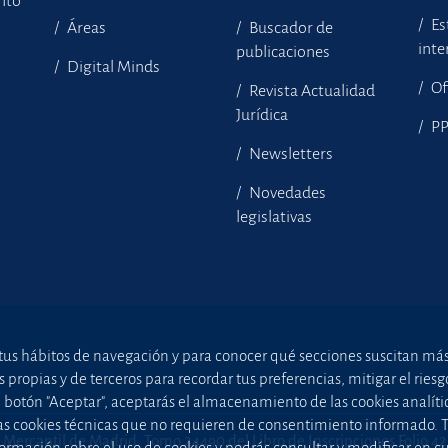
ento
Es
Áreas
Buscador de
inte
publicaciones
Digital Minds
Of
Revista Actualidad
Jurídica
P
Newsletters
Novedades
legislativas
tus hábitos de navegación y para conocer qué secciones suscitan más i
ropias y de terceros para recordar tus preferencias, mitigar el riesgo 
el botón "Aceptar", aceptarás el almacenamiento de las cookies analíti
uellas cookies técnicas que no requieren de consentimiento informado.
 Mercantil de Madrid, Tomo 24490 del Libro de Inscripciones Folio 4
ormación sobre el uso de cookies y podrás consultar y modificar en 