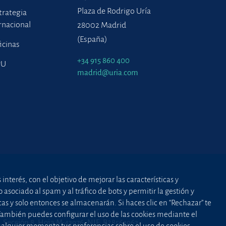
Plaza de Rodrigo Uría
trategia
rnacional
28002 Madrid
(España)
icinas
+34 915 860 400
PU
madrid@uria.com
nterés, con el objetivo de mejorar las características y
asociado al spam y al tráfico de bots y permitir la gestión y
cas y solo entonces se almacenarán. Si haces clic en “Rechazar” te
 También puedes configurar el uso de las cookies mediante el
2, Sección 8, Hoja M-43976. NIF: B28563963
cualquier momento tus preferencias sobre el uso de cookies