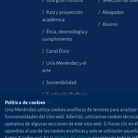
Una gran historia
Selección de tal
Raíz y proyección
Abogados
académica
Alumni
Ética, deontología y
cumplimiento
Canal Ético
Uría Menéndez y el
arte
Sostenibilidad
Fundación Profesor
Uría
Política de cookies
Uría Menéndez utiliza cookies analíticas de terceros para analizar 
Nuestras noticias
funcionalidades del sitio web. Además, utilizamos cookies técnicas p
operativa de algunas secciones de este sitio web. Si haces clic en 
opondrás al uso de las cookies analíticas y solo se utilizarán aq
Uría Menéndez Abogados, S.L.P. | Registro
botón "Configurar". En la
Política de cookies
encontrarás toda la inf