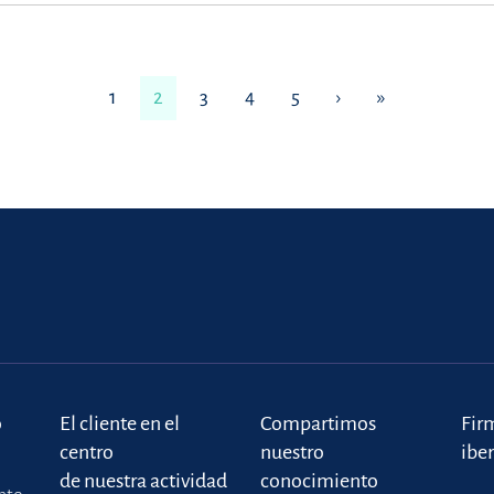
1
2
3
4
5
›
»
o
El cliente en el
Compartimos
Fir
centro
nuestro
ibe
de nuestra actividad
conocimiento