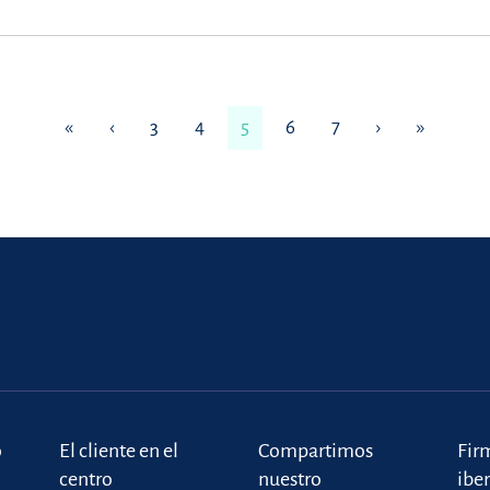
«
‹
3
4
5
6
7
›
»
o
El cliente en el
Compartimos
Fir
centro
nuestro
ibe