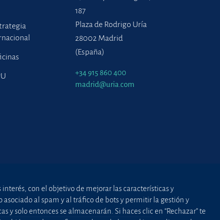
187
Plaza de Rodrigo Uría
trategia
rnacional
28002 Madrid
(España)
icinas
+34 915 860 400
PU
madrid@uria.com
nterés, con el objetivo de mejorar las características y
asociado al spam y al tráfico de bots y permitir la gestión y
cas y solo entonces se almacenarán. Si haces clic en “Rechazar” te