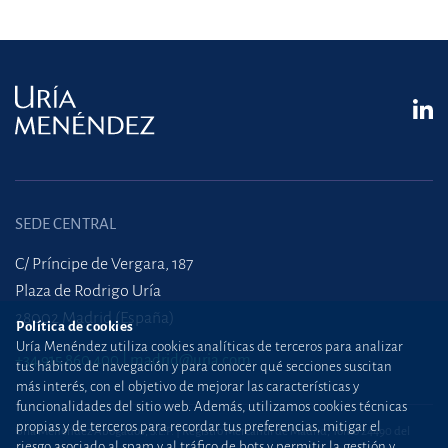
SEDE CENTRAL
C/ Príncipe de Vergara, 187
Plaza de Rodrigo Uría
28002 Madrid (España)
Política de cookies
Uría Menéndez utiliza cookies analíticas de terceros para analizar
+34 915 860 400
madrid@uria.com
tus hábitos de navegación y para conocer qué secciones suscitan
más interés, con el objetivo de mejorar las características y
funcionalidades del sitio web. Además, utilizamos cookies técnicas
propias y de terceros para recordar tus preferencias, mitigar el
Uría Menéndez Abogados, S.L.P. | Registro Mercantil de Madrid, Tomo 24490 del
riesgo asociado al spam y al tráfico de bots y permitir la gestión y