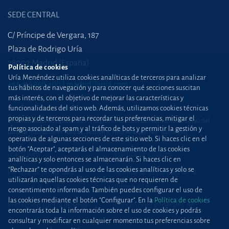
SEDE CENTRAL
C/ Príncipe de Vergara, 187
Plaza de Rodrigo Uría
28002 Madrid (España)
Política de cookies
Uría Menéndez utiliza cookies analíticas de terceros para analizar
+34 915 860 400
madrid@uria.com
tus hábitos de navegación y para conocer qué secciones suscitan
más interés, con el objetivo de mejorar las características y
funcionalidades del sitio web. Además, utilizamos cookies técnicas
propias y de terceros para recordar tus preferencias, mitigar el
Uría Menéndez Abogados, S.L.P. | Registro Mercantil de Madrid, Tomo 24490 del
riesgo asociado al spam y al tráfico de bots y permitir la gestión y
Libro de Inscripciones Folio 42, Sección 8, Hoja M-43976. NIF: B28563963
operativa de algunas secciones de este sitio web. Si haces clic en el
botón "Aceptar", aceptarás el almacenamiento de las cookies
Mapa web
Política de cookies
analíticas y solo entonces se almacenarán. Si haces clic en
“Rechazar” te opondrás al uso de las cookies analíticas y solo se
Política de privacidad
Política de Seguridad de la
utilizarán aquellas cookies técnicas que no requieren de
Información
consentimiento informado. También puedes configurar el uso de
las cookies mediante el botón "Configurar". En la
Política de cookies
Protección contra
phishing
Condiciones generales de
encontrarás toda la información sobre el uso de cookies y podrás
contratación
consultar y modificar en cualquier momento tus preferencias sobre