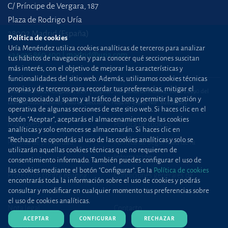
C/ Príncipe de Vergara, 187
Plaza de Rodrigo Uría
28002 Madrid (España)
Política de cookies
Uría Menéndez utiliza cookies analíticas de terceros para analizar
+34 915 860 400
madrid@uria.com
tus hábitos de navegación y para conocer qué secciones suscitan
más interés, con el objetivo de mejorar las características y
funcionalidades del sitio web. Además, utilizamos cookies técnicas
propias y de terceros para recordar tus preferencias, mitigar el
Uría Menéndez Abogados, S.L.P. | Registro Mercantil de Madrid, Tomo 24490 del
riesgo asociado al spam y al tráfico de bots y permitir la gestión y
Libro de Inscripciones Folio 42, Sección 8, Hoja M-43976. NIF: B28563963
operativa de algunas secciones de este sitio web. Si haces clic en el
botón "Aceptar", aceptarás el almacenamiento de las cookies
Mapa web
Política de cookies
analíticas y solo entonces se almacenarán. Si haces clic en
“Rechazar” te opondrás al uso de las cookies analíticas y solo se
Política de privacidad
Política de Seguridad de la
utilizarán aquellas cookies técnicas que no requieren de
Información
consentimiento informado. También puedes configurar el uso de
las cookies mediante el botón "Configurar". En la
Política de cookies
Protección contra
phishing
Condiciones generales de
encontrarás toda la información sobre el uso de cookies y podrás
contratación
consultar y modificar en cualquier momento tus preferencias sobre
el uso de cookies analíticas.
Nota legal
Contacto
ACEPTAR
CONFIGURAR
RECHAZAR
Prensa