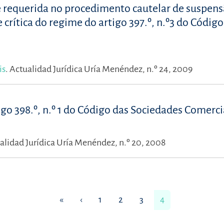
de requerida no procedimento cautelar de suspen
e crítica do regime do artigo 397.º, n.º3 do Código
is
.
Actualidad Jurídica Uría Menéndez, n.º 24, 2009
igo 398.º, n.º 1 do Código das Sociedades Comerci
alidad Jurídica Uría Menéndez, n.º 20, 2008
«
‹
1
2
3
4