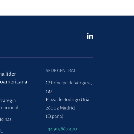
SEDE CENTRAL
ma líder
roamericana
C/ Príncipe de Vergara,
187
Plaza de Rodrigo Uría
trategia
rnacional
28002 Madrid
(España)
icinas
+34 915 860 400
PU