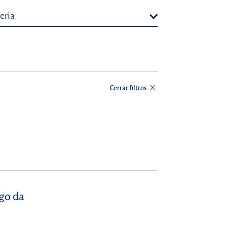
eria
Cerrar filtros
igo da