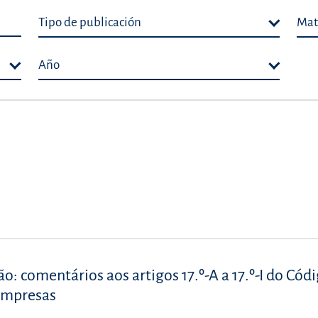
Tipo de publicación
Mat
Año
ão: comentários aos artigos 17.º-A a 17.º-I do Cód
 Empresas