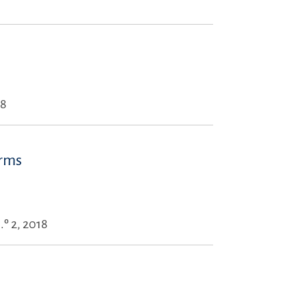
18
orms
.º 2, 2018