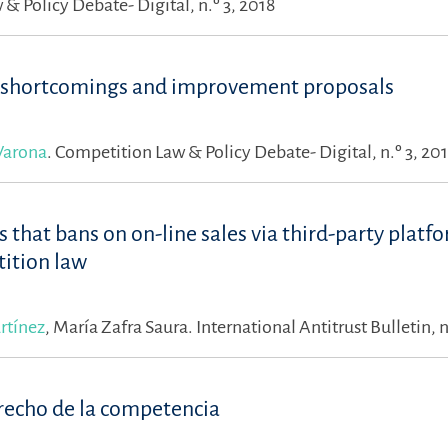
& Policy Debate- Digital, n.º 3, 2018
es: shortcomings and improvement proposals
Varona
.
Competition Law & Policy Debate- Digital, n.º 3, 20
es that bans on on-line sales via third-party platf
ition law
artínez
,
María Zafra Saura.
International Antitrust Bulletin, n
erecho de la competencia