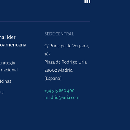
SEDE CENTRAL
ma líder
roamericana
C/ Príncipe de Vergara,
187
Plaza de Rodrigo Uría
trategia
rnacional
28002 Madrid
(España)
icinas
+34 915 860 400
PU
madrid@uria.com