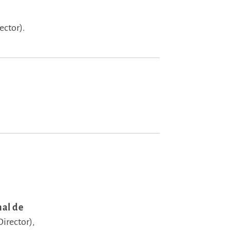
n
ector).
nal de
Director),