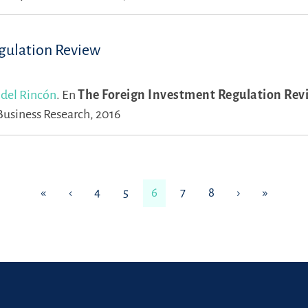
egulation Review
 del Rincón
.
En
The Foreign Investment Regulation Rev
usiness Research, 2016
«
‹
4
5
6
7
8
›
»