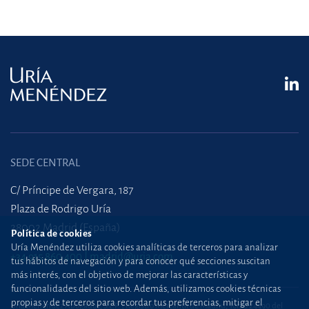
SEDE CENTRAL
C/ Príncipe de Vergara, 187
Plaza de Rodrigo Uría
28002 Madrid (España)
Política de cookies
Uría Menéndez utiliza cookies analíticas de terceros para analizar
+34 915 860 400
madrid@uria.com
tus hábitos de navegación y para conocer qué secciones suscitan
más interés, con el objetivo de mejorar las características y
funcionalidades del sitio web. Además, utilizamos cookies técnicas
propias y de terceros para recordar tus preferencias, mitigar el
Uría Menéndez Abogados, S.L.P. | Registro Mercantil de Madrid, Tomo 24490 del