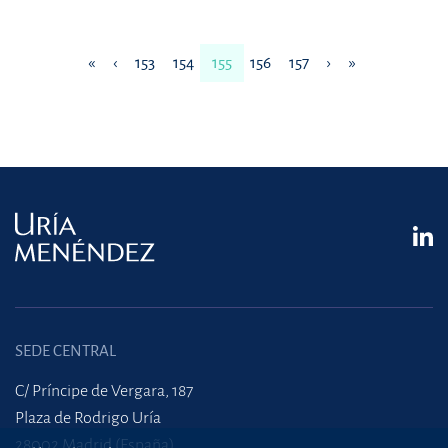
«
‹
153
154
155
156
157
›
»
SEDE CENTRAL
C/ Príncipe de Vergara, 187
Plaza de Rodrigo Uría
28002 Madrid (España)