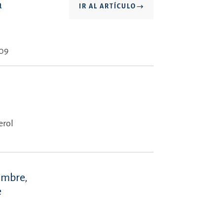
a
IR AL ARTÍCULO
009
erol
embre,
e