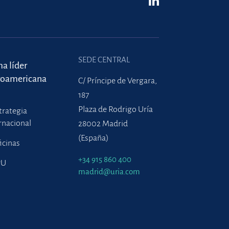
SEDE CENTRAL
ma líder
roamericana
C/ Príncipe de Vergara,
187
Plaza de Rodrigo Uría
trategia
rnacional
28002 Madrid
(España)
icinas
+34 915 860 400
PU
madrid@uria.com