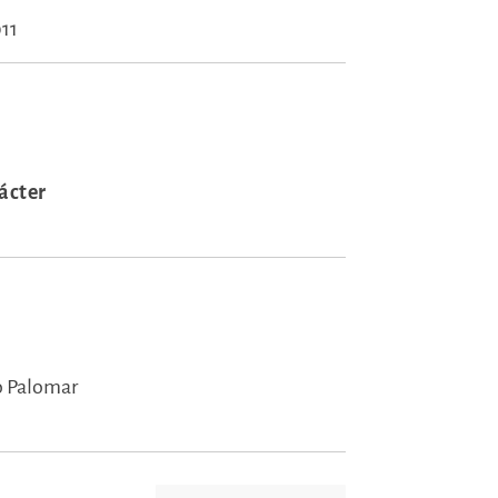
011
ácter
o Palomar