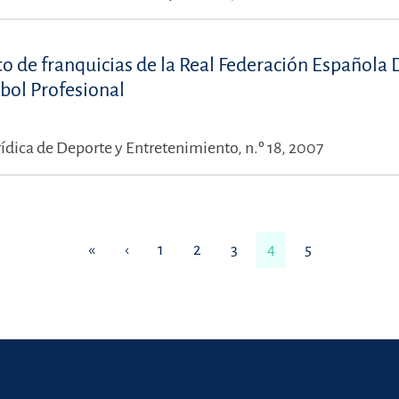
o de franquicias de la Real Federación Española 
tbol Profesional
rídica de Deporte y Entretenimiento, n.º 18, 2007
«
‹
1
2
3
4
5