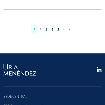
1
2
3
4
5
›
»
SEDE CENTRAL