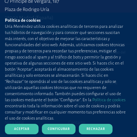
C/ Príncipe de Vergara, 187
Plaza de Rodrigo Uría
28002 Madrid (España)
Política de cookies
Uría Menéndez utiliza cookies analíticas de terceros para analizar
+34 915 860 400
madrid@uria.com
tus hábitos de navegación y para conocer qué secciones suscitan
más interés, con el objetivo de mejorar las características y
funcionalidades del sitio web. Además, utilizamos cookies técnicas
propias y de terceros para recordar tus preferencias, mitigar el
Uría Menéndez Abogados, S.L.P. | Registro Mercantil de Madrid, Tomo 24490 del
riesgo asociado al spam y al tráfico de bots y permitir la gestión y
Libro de Inscripciones Folio 42, Sección 8, Hoja M-43976. NIF: B28563963
operativa de algunas secciones de este sitio web. Si haces clic en el
botón "Aceptar", aceptarás el almacenamiento de las cookies
Mapa web
Política de cookies
analíticas y solo entonces se almacenarán. Si haces clic en
“Rechazar” te opondrás al uso de las cookies analíticas y solo se
Política de privacidad
Política de Seguridad de la
utilizarán aquellas cookies técnicas que no requieren de
Información
consentimiento informado. También puedes configurar el uso de
las cookies mediante el botón "Configurar". En la
Política de cookies
Protección contra
phishing
Condiciones generales de
encontrarás toda la información sobre el uso de cookies y podrás
contratación
consultar y modificar en cualquier momento tus preferencias sobre
el uso de cookies analíticas.
Nota legal
Contacto
ACEPTAR
CONFIGURAR
RECHAZAR
Prensa