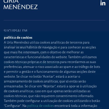
SUCURSAL EM
PORTUGAL
política de cookies
A Uría Menéndez utiliza cookies analíticas de terceiros para
Praça Marquês de Pombal,12
analisar os seus hábitos de navegação e para conhecer as secções
que mais lhe interessam, com o objetivo de melhorar as
1250-162 Lisboa (Portugal)
características e funcionalidades do website. Também utilizamos
cookies técnicas próprias e de terceiros para recordarmos as suas
+351 21 030 86 00
lisboa@uria.com
preferências, atenuar o risco associado ao spam e ao tráfego de bots
e permitir a gestão e o funcionamento de algumas secções deste
website. Se clicar no botão “Aceitar”, estará a aceitar o
Uría Menéndez Abogados, S.L.P. | NIPC PT980226511
armazenamento de cookies analíticas, que só então serão
armazenadas. Se clicar em “Rejeitar”, estará a opor-se à utilização
Mapa web
Política de cookies
de cookies analíticas, caso em que apenas serão utilizadas as
cookies técnicas, que não requerem consentimento informado.
Política de privacidade
Proteção contra
phishing
Também pode configurar a utilização de cookies utilizando o botão
“Configurar”. Na
política de cookies
encontrará toda a informação
Política de Segurança da
Condições gerais de contratação