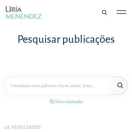
×
Filtrar resultados
Pesquisar publicações
Tipo de publicação
Matéria
Área de prática
Filtrar resultados
Ano
FILTRAR RESULTADOS
48
RESULTADOS