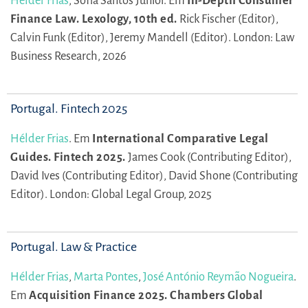
Hélder Frias
,
Sofia Santos Júnior.
Em
In-Depth Consumer
Finance Law. Lexology, 10th ed.
Rick Fischer (Editor),
Calvin Funk (Editor),
Jeremy Mandell (Editor).
London: Law
Business Research, 2026
Portugal. Fintech 2025
Hélder Frias
.
Em
International Comparative Legal
Guides. Fintech 2025.
James Cook (Contributing Editor),
David Ives (Contributing Editor),
David Shone (Contributing
Editor).
London: Global Legal Group, 2025
Portugal. Law & Practice
Hélder Frias
,
Marta Pontes
,
José António Reymão Nogueira
.
Em
Acquisition Finance 2025. Chambers Global