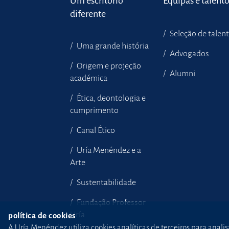
Um escritório
Equipas e talent
diferente
Seleção de talen
Uma grande história
Advogados
Origem e projeção
Alumni
académica
Ética, deontologia e
cumprimento
Canal Ético
Uría Menéndez e a
Arte
Sustentabilidade
Fundação Professor
Uría
política de cookies
A Uría Menéndez utiliza cookies analíticas de terceiros para anali