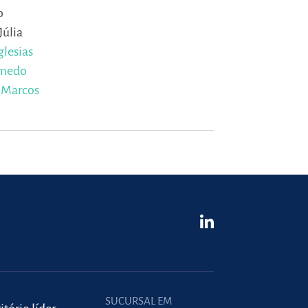
o
Júlia
glesias
umedo
,
Marcos
SUCURSAL EM