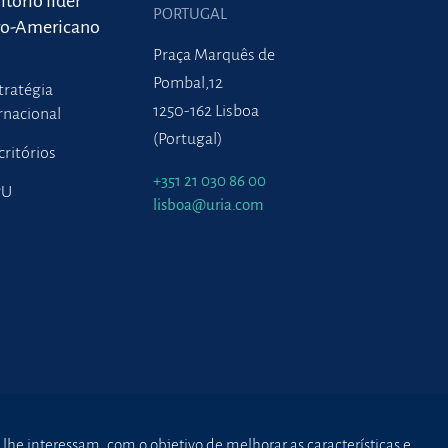
itório líder
PORTUGAL
ro-Americano
Praça Marquês de
Pombal,12
tratégia
1250-162 Lisboa
rnacional
(Portugal)
critórios
+351 21 030 86 00
PU
lisboa@uria.com
 lhe interessam, com o objetivo de melhorar as características e