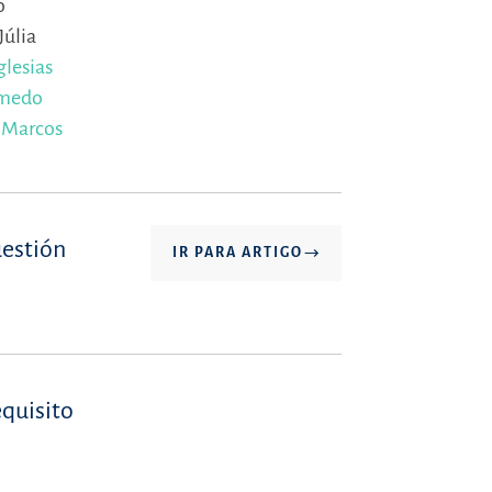
o
Júlia
glesias
umedo
,
Marcos
uestión
IR PARA ARTIGO
equisito