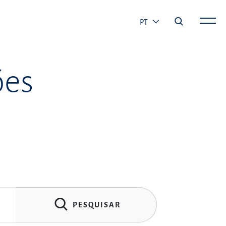
PT
ões
PESQUISAR