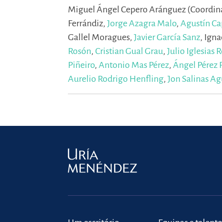
Miguel Ángel Cepero Aránguez (Coordin
Ferrándiz,
Jorge Azagra Malo
,
Agustín Ca
Gallel Moragues,
Javier García Sanz
,
Igna
Rosón
,
Cristian Gual Grau
,
Julio Iglesias 
Piñeiro
,
Antonio Mas Pérez
,
Ángel Pérez 
Aurelio Rodrigo Henfling
,
Jon Salinas Ag