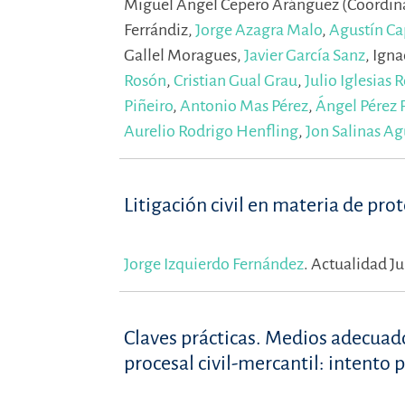
Miguel Ángel Cepero Aránguez (Coordin
Ferrándiz,
Jorge Azagra Malo
,
Agustín Ca
Gallel Moragues,
Javier García Sanz
,
Igna
Rosón
,
Cristian Gual Grau
,
Julio Iglesias 
Piñeiro
,
Antonio Mas Pérez
,
Ángel Pérez 
Aurelio Rodrigo Henfling
,
Jon Salinas Ag
Litigación civil en materia de pro
Jorge Izquierdo Fernández
.
Actualidad Ju
Claves prácticas. Medios adecuad
procesal civil-mercantil: intento p