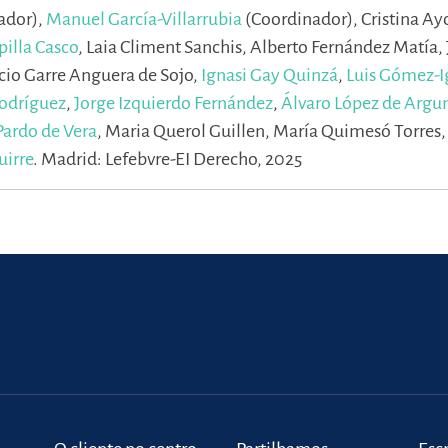
ador),
Manuel García-Villarrubia
(Coordinador),
Cristina Ay
pilla Casco
,
Laia Climent Sanchis,
Alberto Fernández Matía,
cio Garre Anguera de Sojo,
Ignasi Gay Quinzá
,
Luis Gómez-I
Rodríguez
,
Jorge Izquierdo Fernández
,
Álvaro López de Arg
Pardo de Vera
,
Maria Querol Guillen,
María Quimesó Torres
uirre
.
Madrid: Lefebvre-EI Derecho, 2025