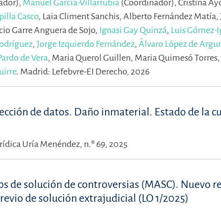
ador),
Manuel García-Villarrubia
(Coordinador),
Cristina Ay
pilla Casco
,
Laia Climent Sanchis,
Alberto Fernández Matía,
cio Garre Anguera de Sojo,
Ignasi Gay Quinzá
,
Luis Gómez-I
Rodríguez
,
Jorge Izquierdo Fernández
,
Álvaro López de Arg
Pardo de Vera
,
Maria Querol Guillen,
Maria Quimesó Torres
uirre
.
Madrid: Lefebvre-EI Derecho, 2026
tección de datos. Daño inmaterial. Estado de la c
rídica Uría Menéndez, n.º 69, 2025
os de solución de controversias (MASC). Nuevo r
revio de solución extrajudicial (LO 1/2025)