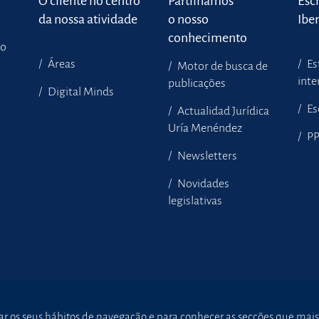
o
O cliente no centro
Partilhamos
Escr
da nossa atividade
o nosso
Ibe
conhecimento
to
Áreas
Es
Motor de busca de
inte
publicações
Digital Minds
Es
Actualidad Jurídica
Uría Menéndez
P
Newsletters
Novidades
legislativas
sar os seus hábitos de navegação e para conhecer as secções que mais