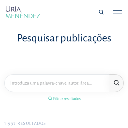
×
Filtrar resultados
Pesquisar publicações
Tipo de publicação
Matéria
Área de prática
Filtrar resultados
Ano
FILTRAR RESULTADOS
1.997
RESULTADOS