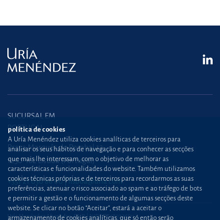
SUCURSAL EM
PORTUGAL
política de cookies
A Uría Menéndez utiliza cookies analíticas de terceiros para
Praça Marquês de Pombal,12
analisar os seus hábitos de navegação e para conhecer as secções
que mais lhe interessam, com o objetivo de melhorar as
1250-162 Lisboa (Portugal)
características e funcionalidades do website. Também utilizamos
cookies técnicas próprias e de terceiros para recordarmos as suas
+351 21 030 86 00
lisboa@uria.com
preferências, atenuar o risco associado ao spam e ao tráfego de bots
e permitir a gestão e o funcionamento de algumas secções deste
website. Se clicar no botão “Aceitar”, estará a aceitar o
Uría Menéndez Abogados, S.L.P. | NIPC PT980226511
armazenamento de cookies analíticas, que só então serão