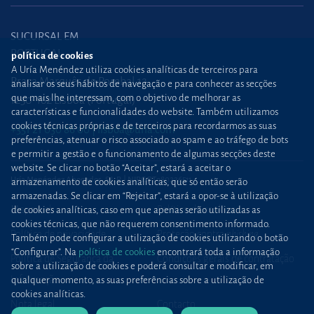
SUCURSAL EM
PORTUGAL
política de cookies
A Uría Menéndez utiliza cookies analíticas de terceiros para
Praça Marquês de Pombal,12
analisar os seus hábitos de navegação e para conhecer as secções
que mais lhe interessam, com o objetivo de melhorar as
1250-162 Lisboa (Portugal)
características e funcionalidades do website. Também utilizamos
cookies técnicas próprias e de terceiros para recordarmos as suas
+351 21 030 86 00
lisboa@uria.com
preferências, atenuar o risco associado ao spam e ao tráfego de bots
e permitir a gestão e o funcionamento de algumas secções deste
website. Se clicar no botão “Aceitar”, estará a aceitar o
Uría Menéndez Abogados, S.L.P. | NIPC PT980226511
armazenamento de cookies analíticas, que só então serão
armazenadas. Se clicar em “Rejeitar”, estará a opor-se à utilização
Mapa web
Política de cookies
de cookies analíticas, caso em que apenas serão utilizadas as
cookies técnicas, que não requerem consentimento informado.
Política de privacidade
Proteção contra
phishing
Também pode configurar a utilização de cookies utilizando o botão
“Configurar”. Na
política de cookies
encontrará toda a informação
Política de Segurança da
Condições gerais de contratação
sobre a utilização de cookies e poderá consultar e modificar, em
Informação
qualquer momento, as suas preferências sobre a utilização de
cookies analíticas.
Nota legal
Contacto