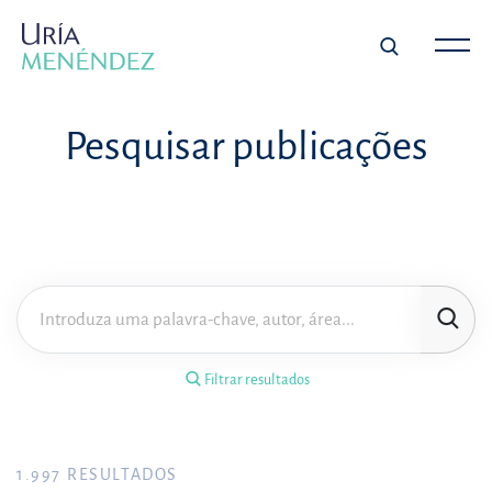
×
Filtrar resultados
Pesquisar publicações
Tipo de publicação
Matéria
Área de prática
Filtrar resultados
Ano
FILTRAR RESULTADOS
1.997
RESULTADOS