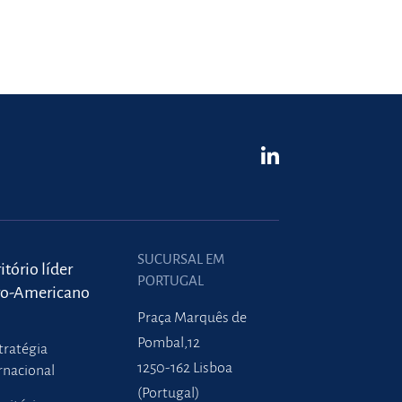
SUCURSAL EM
itório líder
PORTUGAL
ro-Americano
Praça Marquês de
Pombal,12
tratégia
1250-162 Lisboa
rnacional
(Portugal)