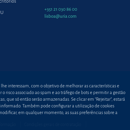
critórios
+351 21 030 86 00
PU
lisboa@uria.com
 lhe interessam, com o objetivo de melhorar as características e
o risco associado ao spam e ao tráfego de bots e permitir a gestão
as, que só então serão armazenadas. Se clicar em “Rejeitar”, estará
to informado. Também pode configurar a utilização de cookies
 modificar, em qualquer momento, as suas preferências sobre a
nformação
Condições gerais de contratação