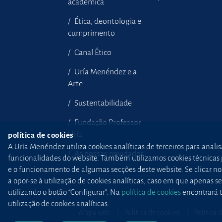
académica
Ética, deontologia e
cumprimento
Canal Ético
Uría Menéndez e a
Arte
Sustentabilidade
Fundação Professor
Uría
política de cookies
A Uría Menéndez utiliza cookies analíticas de terceiros para anali
As nossas novidades
funcionalidades do website. Também utilizamos cookies técnicas pr
e o funcionamento de algumas secções deste website. Se clicar no b
a opor-se à utilização de cookies analíticas, caso em que apenas
utilizando o botão “Configurar”. Na
política de cookies
encontrará t
utilização de cookies analíticas.
Mapa web
Política de cookies
Política 