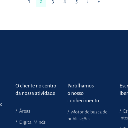
1
2
3
4
5
›
»
o
O cliente no centro
Partilhamos
Escr
da nossa atividade
o nosso
Ibe
conhecimento
to
Áreas
Es
Motor de busca de
inte
publicações
Digital Minds