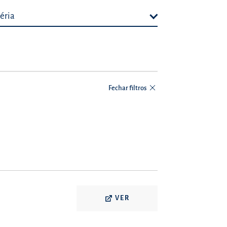
éria
Fechar filtros
VER