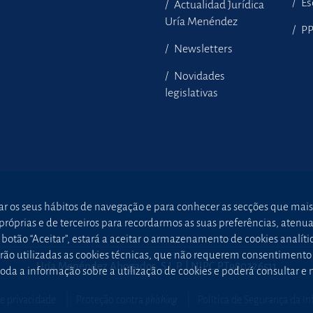
Es
Actualidad Jurídica
Uría Menéndez
P
Newsletters
Novidades
legislativas
sar os seus hábitos de navegação e para conhecer as secções que mais
óprias e de terceiros para recordarmos as suas preferências, atenuar 
otão “Aceitar”, estará a aceitar o armazenamento de cookies analític
 serão utilizadas as cookies técnicas, que não requerem consentimen
Uría Menéndez Abogados, S.L.P. | NIPC PT980226511
oda a informação sobre a utilização de cookies e poderá consultar e
de privacidade
Proteção contra
phishing
Política de Segurança da I