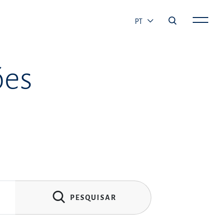
PT
ões
PESQUISAR