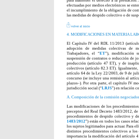
para mantener el derecho a la prestación.
efectuadas por medios electrónicos se ente
el incumplimiento de la obligación de com
las medidas de despido colectivo o de susp
volver al inicio
4. MODIFICACIONES EN MATERIA LA
El Capítulo IV del RDL 11/2013 (artículo
adopción de medidas colectivas de mo
Trabajadores, el “
ET
”), modificación s
suspensión de contratos o reducción de jo
producción (artículo 47 ET), y de inapli
colectivos (artículo 82.3 ET). Igualmente
artículo 64 de la Ley 22/2003, de 9 de ju
concurso (se incluye una remisión al artíc
plazos–). Por otra parte, el capítulo IV m
jurisdicción social (“
LRJS
”) en relación c
A. Composición de la comisión negociadora
Las modificaciones de los procedimientos 
preceptos del Real Decreto 1483/2012, de 
procedimientos de despido colectivo y de
1483/2012
”) están en todos los casos rel
los sujetos legitimados para actuar. Para e
distintos procedimientos colectivos a los 
importancia la modificación del artículo 