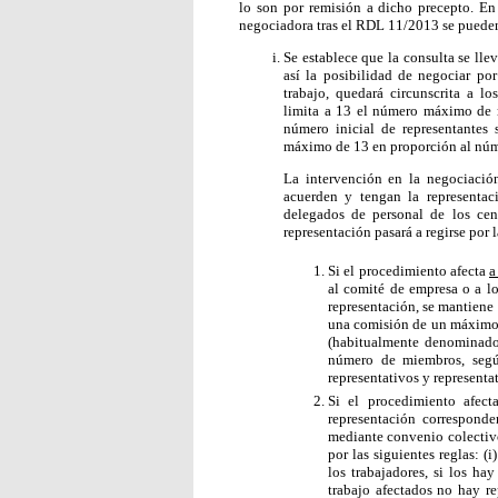
lo son por remisión a dicho precepto. En 
negociadora tras el RDL 11/2013 se pueden
Se establece que la consulta se ll
así la posibilidad de negociar por 
trabajo, quedará circunscrita a lo
limita a 13 el número máximo de 
número inicial de representantes 
máximo de 13 en proporción al núme
La intervención en la negociación
acuerden y tengan la representac
delegados de personal de los cent
representación pasará a regirse por l
Si el procedimiento afecta
a
al comité de empresa o a lo
representación, se mantiene l
una comisión de un máximo d
(habitualmente denominados
número de miembros, según
representativos y representat
Si el procedimiento afec
representación corresponder
mediante convenio colectivo
por las siguientes reglas: (
los trabajadores, si los ha
trabajo afectados no hay re