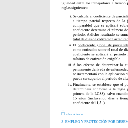
igualdad entre los trabajadores a tiempo 
reglas siguientes:
Se calcula el
coeficiente de parcial
a tiempo parcial respecto de la 
comparable) que se aplicará sobre
coeficiente determina el número de
período. A dicho resultado se sum
total de días de cotización acredita
El
coeficiente global de parcialid
como cotizados sobre el total de día
coeficiente se aplicará al período
mínimo de cotización exigible.
A los efectos de determinar la c
permanente derivada de enfermedad 
se incrementará con la aplicación d
pueda ser superior al período de alta
Finalmente, se establece que el po
determinará conforme a la regla g
primera de la LGSS), salvo cuando e
15 años (incluyendo días a tiem
coeficiente del 1,5–).
volver al inicio
3. EMPLEO Y PROTECCIÓN POR DESE